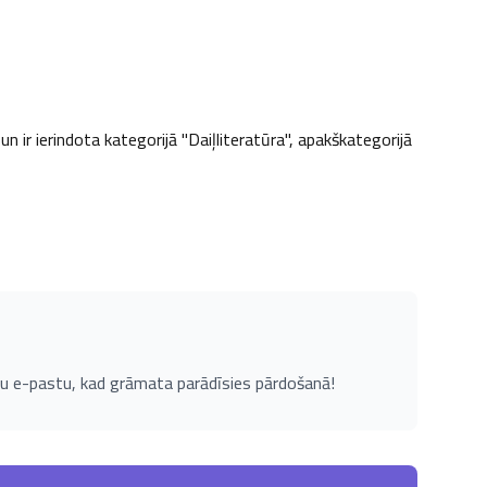
 ir ierindota kategorijā "Daiļliteratūra", apakškategorijā 
u e-pastu, kad grāmata parādīsies pārdošanā!