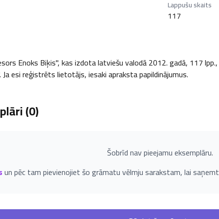
Lappušu skaits
117
rs Enoks Biķis", kas izdota latviešu valodā 2012. gadā, 117 lpp., un
Ja esi reģistrēts lietotājs, iesaki apraksta papildinājumus.
lāri (
0
)
Šobrīd nav pieejamu eksemplāru.
s
un pēc tam pievienojiet šo grāmatu vēlmju sarakstam, lai saņemt