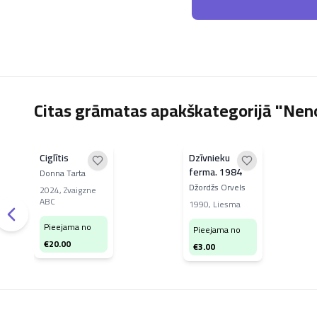
Citas grāmatas apakškategorijā "Nen
Ciglītis
Dzīvnieku
ferma. 1984
Donna Tarta
Džordžs Orvels
2024
,
Zvaigzne
ABC
1990
,
Liesma
Pieejama no
Pieejama no
€
20.00
€
3.00