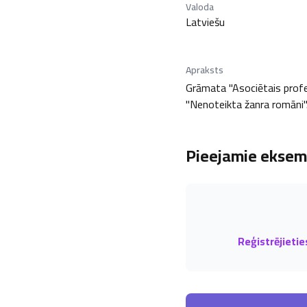
Valoda
Latviešu
Apraksts
Grāmata "Asociētais profeso
"Nenoteikta žanra romāni". 
Pieejamie eksemp
Reģistrējietie