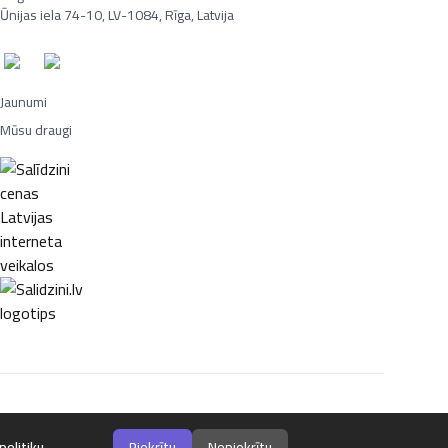
Ūnijas iela 74-10, LV-1084, Rīga, Latvija
Jaunumi
Mūsu draugi
Portatīvie datori, Smaržas, Mēbeles, Ledusskapji, Lego, Velosipēdi,
politiku
.
Piekrītu
Nepiekrītu