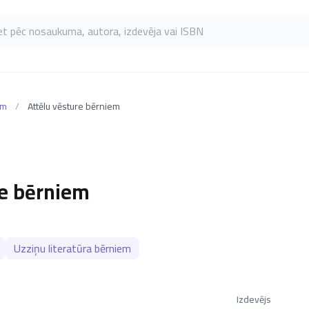
as pēc nosaukuma, autora, izdevēja vai ISBN
em
/
Attēlu vēsture bērniem
re bērniem
Uzziņu literatūra bērniem
Izdevējs