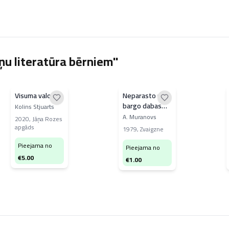
ņu literatūra bērniem"
Visuma valoda
Neparasto un
bargo dabas
Kolins Stjuarts
parādību
A. Muranovs
2020
,
Jāņa Rozes
pasaulē
apgāds
1979
,
Zvaigzne
Pieejama no
Pieejama no
€
5.00
€
1.00