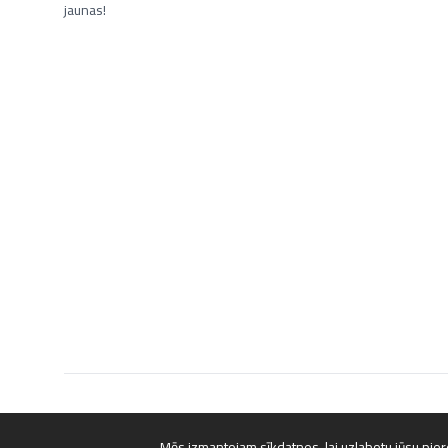
jaunas!
Mēs izmantojam sīkdatnes, lai uzlabotu jūsu piere