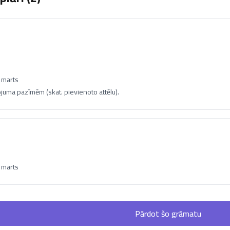
 marts
ojuma pazīmēm (skat. pievienoto attēlu).
 marts
Pārdot šo grāmatu