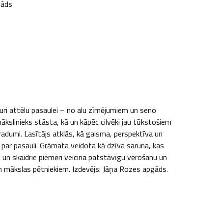
gāds
uri attēlu pasaulei – no alu zīmējumiem un seno 
mākslinieks stāsta, kā un kāpēc cilvēki jau tūkstošiem 
radumi. Lasītājs atklās, kā gaisma, perspektīva un 
 par pasauli. Grāmata veidota kā dzīva saruna, kas 
 un skaidrie piemēri veicina patstāvīgu vērošanu un 
m mākslas pētniekiem. Izdevējs: Jāņa Rozes apgāds.