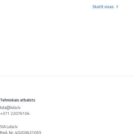
Skatīt visas
Tehniskais atbalsts
luta@luta.lv
+371 22076104
SIA Luta.lv
Reģ. Nr. 40203621055