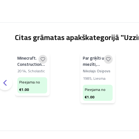
Citas grāmatas apakškategorijā "Uzzi
Minecraft.
Par griķīti un
Construction
miezīti,
handbook
kukurūzu un
2014
,
Scholastic
Nikolajs Osipovs
ķimenīti
1985
,
Liesma
Pieejama no
€
1.00
Pieejama no
€
1.00