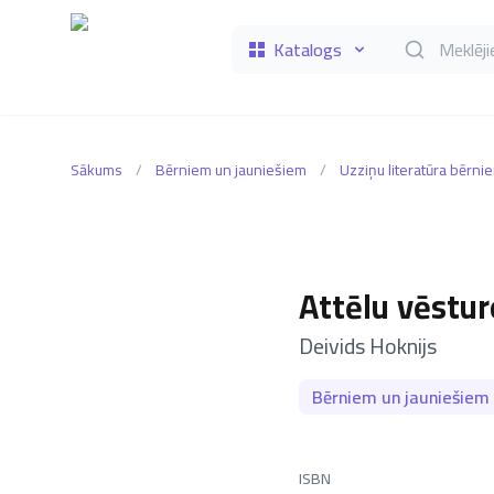
Katalogs
Meklēt grāmat
Sākums
/
Bērniem un jauniešiem
/
Uzziņu literatūra bērni
Attēlu vēstu
–
Deivids Hoknijs
Bērniem un jauniešiem
ISBN