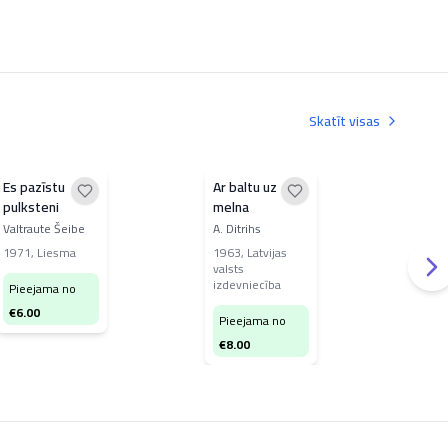
Skatīt visas
Es pazīstu
Ar baltu uz
Pas
pulksteni
melna
vēs
Valtraute Šeibe
A. Ditrihs
Plan
Some
1971
,
Liesma
1963
,
Latvijas
valsts
199
izdevniecība
ABC
Pieejama no
€
6.00
Pieejama no
Pi
€
8.00
€
2