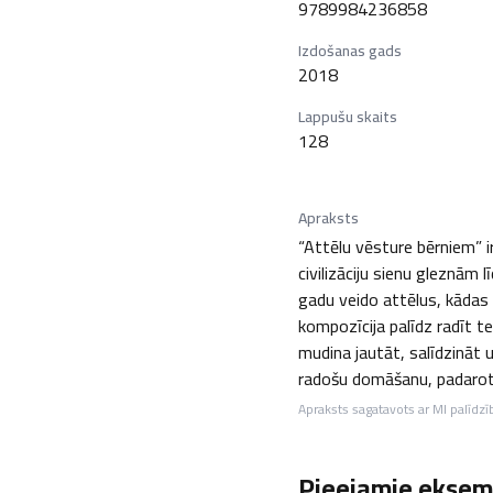
9789984236858
Izdošanas gads
2018
Lappušu skaits
128
Apraksts
“Attēlu vēsture bērniem” i
civilizāciju sienu gleznām 
gadu veido attēlus, kādas 
kompozīcija palīdz radīt t
mudina jautāt, salīdzināt u
radošu domāšanu, padarot 
Apraksts sagatavots ar MI palīdzī
Pieejamie eksemp