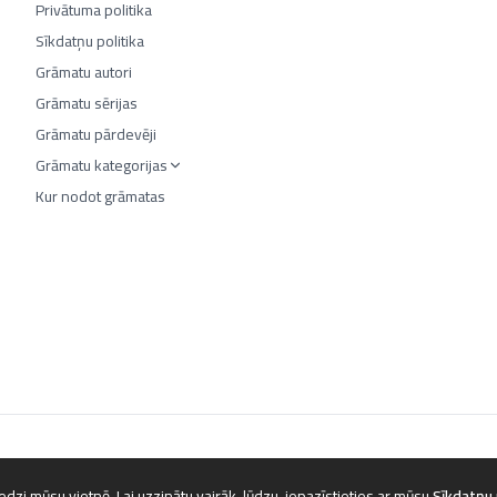
Privātuma politika
Sīkdatņu politika
Grāmatu autori
Grāmatu sērijas
Grāmatu pārdevēji
Grāmatu kategorijas
Kur nodot grāmatas
©
2026
Luta.lv. Visas tiesības aizsargātas.
dzi mūsu vietnē. Lai uzzinātu vairāk, lūdzu, iepazīstieties ar mūsu
Sīkdatņu 