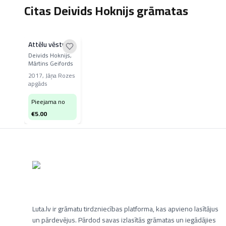
Citas Deivids Hoknijs grāmatas
Attēlu vēsture
Deivids Hoknijs,
Mārtins Geifords
2017
,
Jāņa Rozes
apgāds
Pieejama no
€
5.00
Luta.lv ir grāmatu tirdzniecības platforma, kas apvieno lasītājus
un pārdevējus. Pārdod savas izlasītās grāmatas un iegādājies