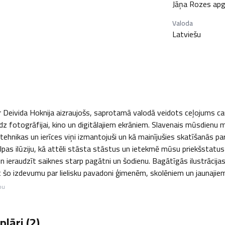
Jāņa Rozes ap
Valoda
Latviešu
r Deivida Hoknija aizraujošs, saprotamā valodā veidots ceļojums ca
līdz fotogrāfijai, kino un digitālajiem ekrāniem. Slavenais mūsdienu 
tehnikas un ierīces viņi izmantojuši un kā mainījušies skatīšanās pa
elpas ilūziju, kā attēli stāsta stāstus un ietekmē mūsu priekšstatus
n ieraudzīt saiknes starp pagātni un šodienu. Bagātīgās ilustrācijas
šo izdevumu par lielisku pavadoni ģimenēm, skolēniem un jaunajie
bu
lāri (
2
)