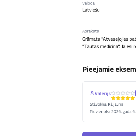
Valoda
Latviešu
Apraksts
Grāmata "Atveseļojies pats!
"Tautas medicīna". Ja esi r
Pieejamie eksemp
Valerijs
Stāvoklis:
Kā jauna
Pievienots:
2026. gada 6.