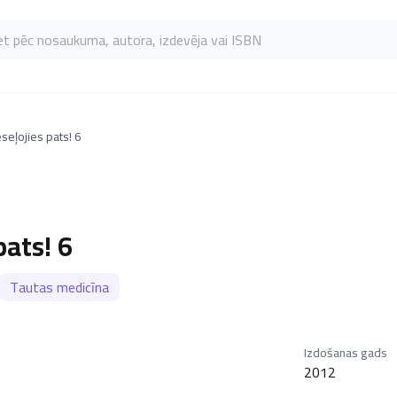
as pēc nosaukuma, autora, izdevēja vai ISBN
seļojies pats! 6
pats! 6
Tautas medicīna
Izdošanas gads
2012