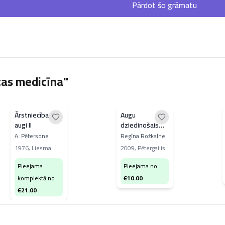
Pārdot šo grāmatu
tas medicīna"
Ārstniecības
Augu
augi II
dziedinošais
spēks
A. Pētersone
Regīna Rožkalne
1976
,
Liesma
2009
,
Pētergailis
Pieejama
Pieejama no
komplektā no
€
10.00
€
21.00