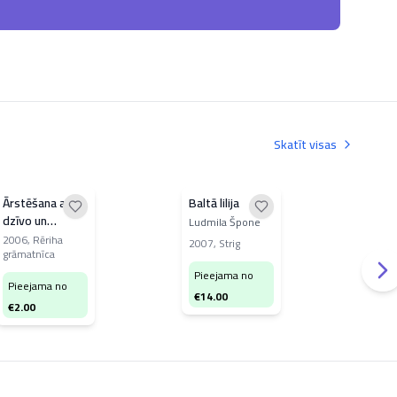
Skatīt visas
Ārstēšana ar
Baltā lilija
Ārs
dzīvo un
biš
Ludmila Špone
nedzīvo ūdeni,
pro
2006
,
Rēriha
Velt
2007
,
Strig
grāmatnīca
ūdeņraža
liet
198
pārskābi un
Pieejama no
Pieejama no
skābekli
Pi
€
14.00
€
2.00
€
0