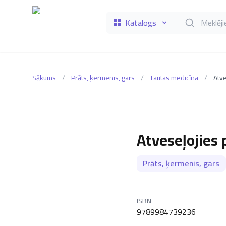
Katalogs
Meklēt grāmat
Sākums
/
Prāts, ķermenis, gars
/
Tautas medicīna
/
Atve
Atveseļojies 
Prāts, ķermenis, gars
ISBN
9789984739236