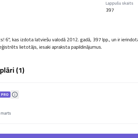
Lappušu skaits
397
 6", kas izdota latviešu valodā 2012. gadā, 397 lpp., un ir ierindot
eģistrēts lietotājs, iesaki apraksta papildinājumus.
lāri (
1
)
PRO
 marts