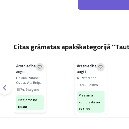
Citas grāmatas apakškategorijā "Tau
Ārstniecības
Ārstniecības
augu
augi I
sagatavošana
Helēna Rubine, S.
A. Pētersone
Ozola, Vija Eniņa
un lietošana
1976
,
Liesma
1974
,
Zvaigzne
Pieejama
Pieejama no
komplektā no
€
3.00
€
21.00