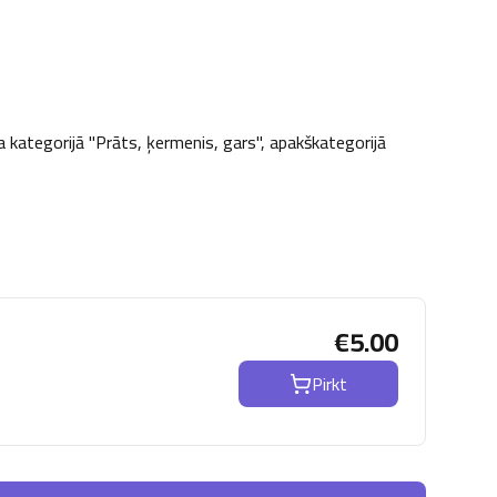
a kategorijā "Prāts, ķermenis, gars", apakškategorijā 
€
5.00
Pirkt