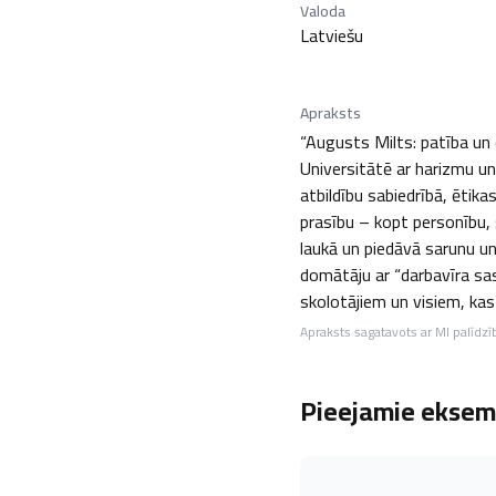
Valoda
Latviešu
Apraksts
“Augusts Milts: patība un
Universitātē ar harizmu un
atbildību sabiedrībā, ētik
prasību – kopt personību,
laukā un piedāvā sarunu un
domātāju ar “darbavīra sa
skolotājiem un visiem, kas
Apraksts sagatavots ar MI palīdzī
Pieejamie eksemp