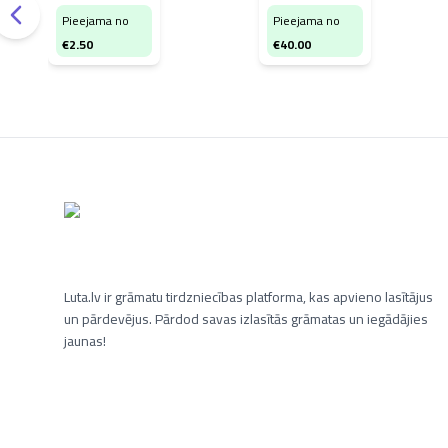
Pieejama no
Pieejama no
€
2.50
€
40.00
Luta.lv ir grāmatu tirdzniecības platforma, kas apvieno lasītājus
un pārdevējus. Pārdod savas izlasītās grāmatas un iegādājies
jaunas!