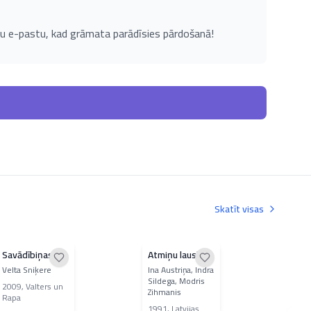
u e-pastu, kad grāmata parādīsies pārdošanā!
Skatīt visas
Savādībiņas
Atmiņu lauskas
Latv
leģ
Velta Sniķere
Ina Austriņa, Indra
Sildega, Modris
201
2009
,
Valters un
Zihmanis
Rapa
1991
,
Latvijas
Pi