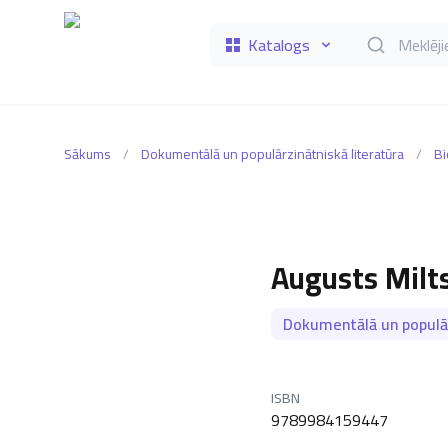
Katalogs
Meklēt grāmat
Sākums
/
Dokumentālā un populārzinātniskā literatūra
/
Bi
Augusts Milts
Dokumentālā un populār
ISBN
9789984159447