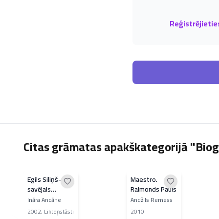
Reģistrējietie
Citas grāmatas apakškategorijā "Biog
Egils Siliņš-
Maestro.
savējais
Raimonds Pauls
svešinieks
Ināra Ancāne
Andžils Remess
2002
,
Likteņstāsti
2010