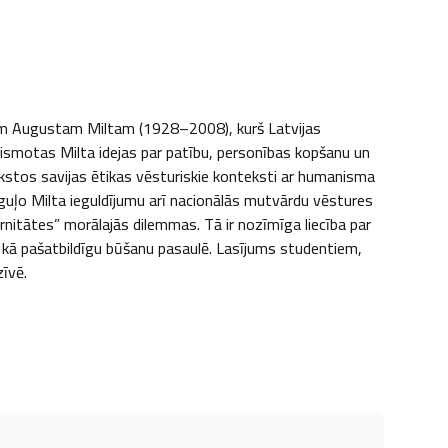
gam Augustam Miltam (1928–2008), kurš Latvijas 
ismotas Milta idejas par patību, personības kopšanu un 
ekstos savijas ētikas vēsturiskie konteksti ar humanisma 
uļo Milta ieguldījumu arī nacionālās mutvārdu vēstures 
nitātes” morālajās dilemmas. Tā ir nozīmīga liecība par 
kā pašatbildīgu būšanu pasaulē. Lasījums studentiem, 
zīvē.