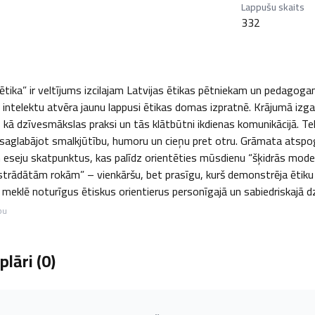
Lappušu skaits
332
 ētika” ir veltījums izcilajam Latvijas ētikas pētniekam un pedago
 intelektu atvēra jaunu lappusi ētikas domas izpratnē. Krājumā izga
as kā dzīvesmākslas praksi un tās klātbūtni ikdienas komunikācijā. T
 saglabājot smalkjūtību, humoru un cieņu pret otru. Grāmata atspog
 eseju skatpunktus, kas palīdz orientēties mūsdienu “šķidrās moder
strādātām rokām” – vienkāršu, bet prasīgu, kurš demonstrēja ētiku 
 meklē noturīgus ētiskus orientierus personīgajā un sabiedriskajā d
bu
lāri (
0
)