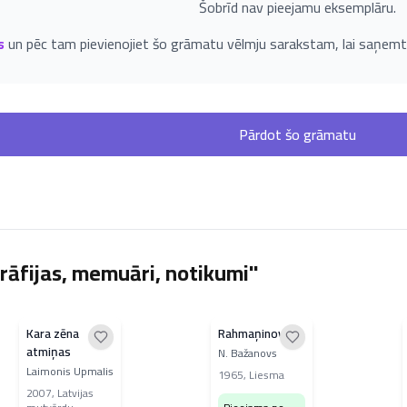
Šobrīd nav pieejamu eksemplāru.
s
un pēc tam pievienojiet šo grāmatu vēlmju sarakstam, lai saņemt
Pārdot šo grāmatu
rāfijas, memuāri, notikumi"
Kara zēna
Rahmaņinovs
atmiņas
N. Bažanovs
Laimonis Upmalis
1965
,
Liesma
2007
,
Latvijas