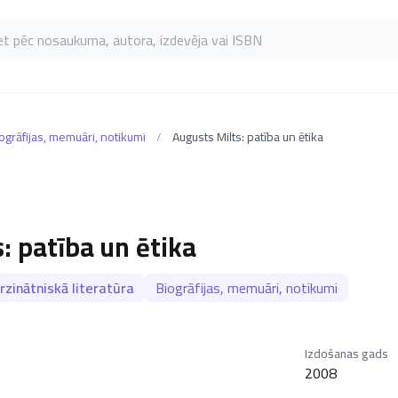
as pēc nosaukuma, autora, izdevēja vai ISBN
ogrāfijas, memuāri, notikumi
/
Augusts Milts: patība un ētika
: patība un ētika
zinātniskā literatūra
Biogrāfijas, memuāri, notikumi
Izdošanas gads
2008