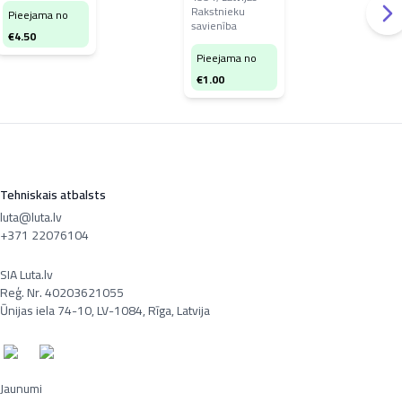
Rakstnieku
Pieejama no
€
4
savienība
€
4.50
Pieejama no
€
1.00
Tehniskais atbalsts
luta@luta.lv
+371 22076104
SIA Luta.lv
Reģ. Nr. 40203621055
Ūnijas iela 74-10, LV-1084, Rīga, Latvija
Jaunumi