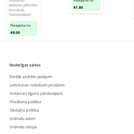
mutvārdu
Pieejama no
vēstures pētnieku
€
1.80
asociācija
"Dzīvesstāsts"
Pieejama no
€
8.00
Noderīgas saites
Biežāk uzdotie jautājumi
Lietošanas noteikumi pircējiem
Distances līgums pārdevējiem
Privātuma politika
Sīkdatņu politika
Grāmatu autori
Grāmatu sērijas