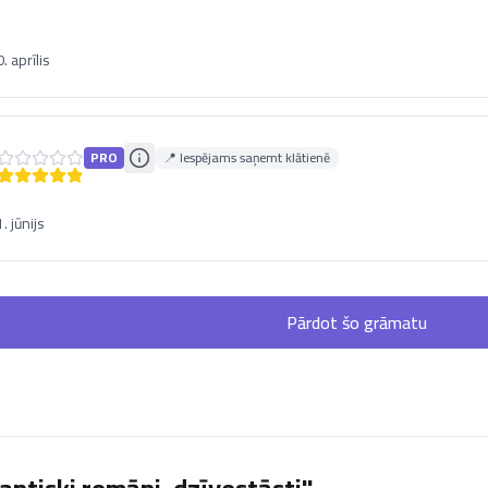
 aprīlis
PRO
📍 Iespējams saņemt klātienē
 jūnijs
Pārdot šo grāmatu