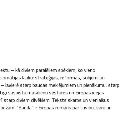
jektu – kā diviem paralēliem spēkiem, ko vieno 
omātijas lauku: stratēģijas, reformas, solījumi un 
pā – lavierē starp baudas meklējumiem un pienākumu, starp 
ātīgi sasaista mūsdienu vēstures un Eiropas idejas 
rī starp diviem cilvēkiem. Teksts skarbs un vienlaikus 
bežām. “Bauda” ir Eiropas romāns par tuvību, varu un 