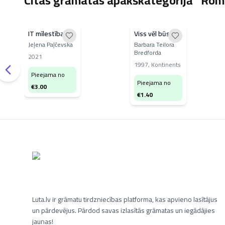
Citas grāmatas apakškategorijā "Roma
IT mīlestība
Viss vēl būs
Jeļena Paļčevska
Barbara Teilora
Bredforda
2021
1997
,
Kontinents
Pieejama no
Pieejama no
€
3.00
€
1.40
Luta.lv ir grāmatu tirdzniecības platforma, kas apvieno lasītājus
un pārdevējus. Pārdod savas izlasītās grāmatas un iegādājies
jaunas!