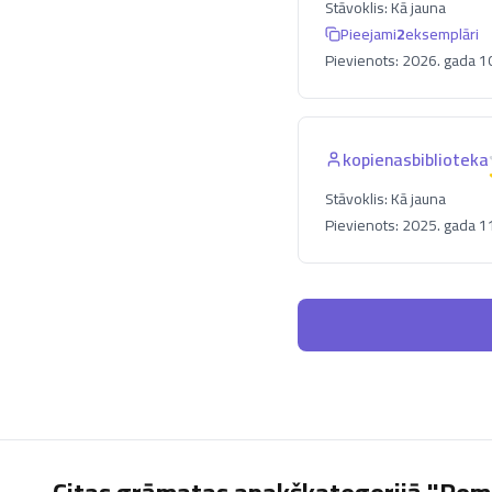
Stāvoklis:
Kā jauna
Pieejami
2
eksemplāri
Pievienots:
2026. gada 10.
kopienasbiblioteka
Stāvoklis:
Kā jauna
Pievienots:
2025. gada 11.