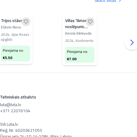
Skatīt visas
Trijos stāvos
Villas "Amore"
Sird
noslēpumi.
Eškols Nevo
Karī
Mas
Mīlestības vīns
Kerola Kērkvuda
2024
,
Jāņa Rozes
apgāds
200
2024
,
Kontinents
Pieejama no
Pi
Pieejama no
€
5.50
€
5
€
7.00
Tehniskais atbalsts
luta@luta.lv
+371 22076104
SIA Luta.lv
Reģ. Nr. 40203621055
Ūnijas iela 74-10, LV-1084, Rīga, Latvija