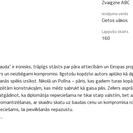
Zvaigzne ABC
Iesējuma veids
Cietos vākos
Lappušu skaits
160
auda” ir ironisks, trāpīgs stāsts par pāra attiecībām un Eiropas pro
ars un neizbēgami kompromisi. Ilgstošu kopdzīvi autors aplūko kā dipl
lkšanās spēks izsīkst. Nikolā un Polīna – pāris, kas gadiem turas ko
lizētām konstrukcijām, kas mēdz sabrukt kā gaisa pilis. Zellers aspr
 atgādinot, ka diplomātija nepieciešama ne tikai starp valstīm, bet a
s romantizēšanas, ar skaidru skatu uz baudas cenu un kompromisa ro
ieciešams, lai pievilkšanās nepazustu.
bu