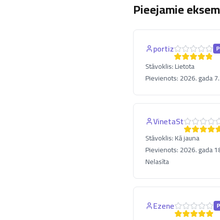
Pieejamie eksemp
portiz
P
Stāvoklis:
Lietota
Pievienots:
2026. gada 7.
VinetaSt
Stāvoklis:
Kā jauna
Pievienots:
2026. gada 18
Nelasīta
Ezene