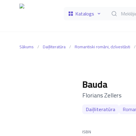
Katalogs
Meklēt grāmat
Sākums
/
Daiļliteratūra
/
Romantiski romāni, dzīvestāsti
/
Bauda
–
Florians Zellers
Daiļliteratūra
Romant
ISBN