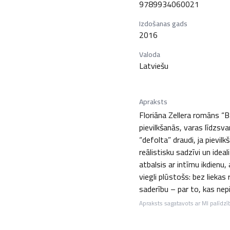
9789934060021
Izdošanas gads
2016
Valoda
Latviešu
Apraksts
Floriāna Zellera romāns “B
pievilkšanās, varas līdzsv
“defolta” draudi, ja pievi
reālistisku sadzīvi un idea
atbalsis ar intīmu ikdienu,
viegli plūstošs: bez lieka
saderību – par to, kas nep
Apraksts sagatavots ar MI palīdzī