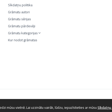
Sīkdatņu politika
Grāmatu autori
Grāmatu sērijas
Grāmatu pārdevēji
Grāmatu kategorijas
Kur nodot grāmatas
©
2026
Luta.lv. Visas tiesības aizsargātas.
dzi mūsu vietnē. Lai uzzinātu vairāk, lūdzu, iepazīstieties ar mūsu
Sīkdatņu 