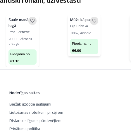
ntiski romāni, dzīvestāsti"
Saule manā
Mūžs kā pasaka
logā
Lija Brīdaka
Irma Grebzde
2004
,
Annele
2000
,
Grāmatu
draugs
Pieejama no
€
6.00
Pieejama no
€
3.30
Noderīgas saites
Biežāk uzdotie jautājumi
Lietošanas noteikumi pircējiem
Distances līgums pārdevējiem
Privātuma politika