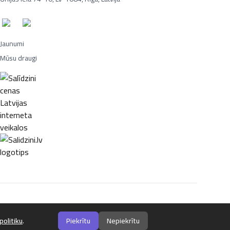
Jaunumi
Mūsu draugi
Portatīvie datori, Smaržas, Mēbeles, Ledusskapji, Lego, Velosipēdi,
politiku
.
Piekrītu
Nepiekrītu