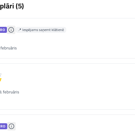
lāri (
5
)
RO
📍 Iespējams saņemt klātienē
 februāris
. februāris
PRO