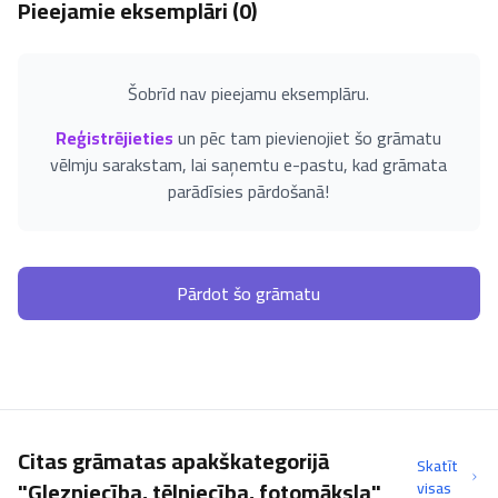
Pieejamie eksemplāri (
0
)
Šobrīd nav pieejamu eksemplāru.
Reģistrējieties
un pēc tam pievienojiet šo grāmatu
vēlmju sarakstam, lai saņemtu e-pastu, kad grāmata
parādīsies pārdošanā!
Pārdot šo grāmatu
Citas grāmatas apakškategorijā
Skatīt
"Glezniecība, tēlniecība, fotomāksla"
visas