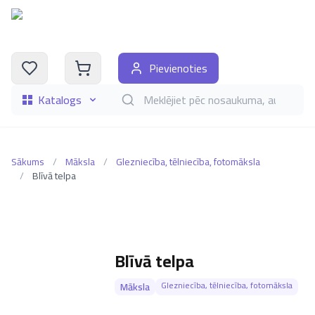
Pievienoties
Katalogs
Meklēt grāmatas pēc nosaukuma, autora, i
Sākums
/
Māksla
/
Glezniecība, tēlniecība, fotomāksla
/
Blīvā telpa
Blīvā telpa
Glezniecība, tēlniecība, fotomāksla
Māksla