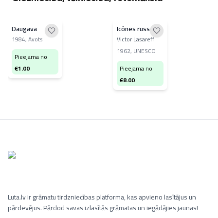
Daugava
Icônes russes
1984
,
Avots
Victor Lasareff
1962
,
UNESCO
Pieejama no
€
1.00
Pieejama no
€
8.00
Luta.lv ir grāmatu tirdzniecības platforma, kas apvieno lasītājus un
pārdevējus. Pārdod savas izlasītās grāmatas un iegādājies jaunas!