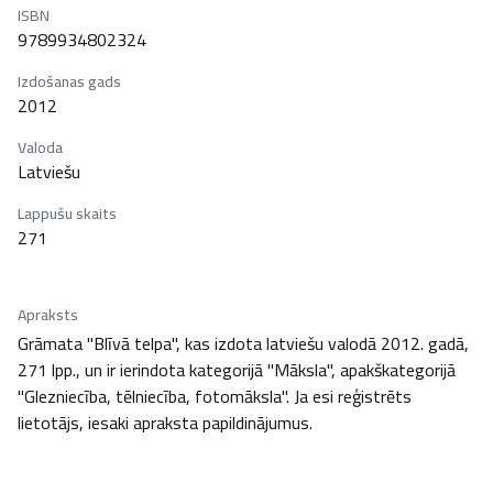
ISBN
9789934802324
Izdošanas gads
2012
Valoda
Latviešu
Lappušu skaits
271
Apraksts
Grāmata "Blīvā telpa", kas izdota latviešu valodā 2012. gadā, 
271 lpp., un ir ierindota kategorijā "Māksla", apakškategorijā 
"Glezniecība, tēlniecība, fotomāksla". Ja esi reģistrēts 
lietotājs, iesaki apraksta papildinājumus.