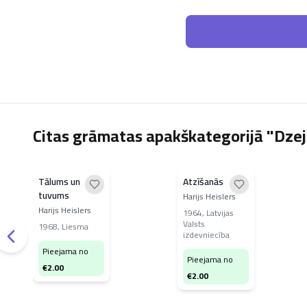
Citas grāmatas apakškategorijā "Dze
Tālums un
Atzīšanās
tuvums
Harijs Heislers
Harijs Heislers
1964
,
Latvijas
Valsts
1968
,
Liesma
izdevniecība
Pieejama no
Pieejama no
€
2.00
€
2.00