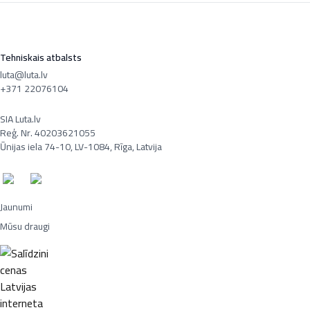
Tehniskais atbalsts
luta@luta.lv
+371 22076104
SIA Luta.lv
Reģ. Nr. 40203621055
Ūnijas iela 74-10, LV-1084, Rīga, Latvija
Jaunumi
Mūsu draugi