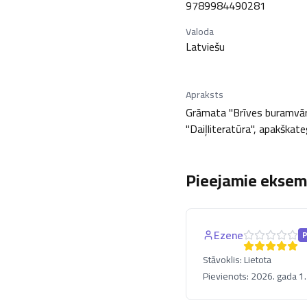
9789984490281
Valoda
Latviešu
Apraksts
Grāmata "Brīves buramvārdu
"Daiļliteratūra", apakškateg
Pieejamie eksemp
Ezene
Stāvoklis:
Lietota
Pievienots:
2026. gada 1. 