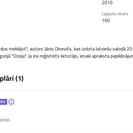
2010
Lappušu skaits
160
s meklējot", autors Jānis Dinevičs, kas izdota latviešu valodā 2010.
orijā "Dzeja". Ja esi reģistrēts lietotājs, iesaki apraksta papildināju
lāri (
1
)
PRO
jūnijs