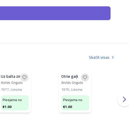
Skatīt visas
Uz balta zirga
Otrie gaiļi
Rīg
ied
Arvīds Grigulis
Arvīds Grigulis
Jāni
1977
,
Liesma
1970
,
Liesma
198
Pieejama no
Pieejama no
Pi
€
1.00
€
1.00
€
3