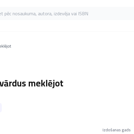
as pēc nosaukuma, autora, izdevēja vai ISBN
klējot
vārdus meklējot
Izdošanas gads