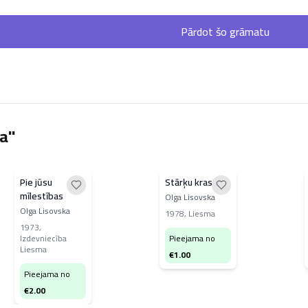
Pārdot šo grāmatu
ja"
Pie jūsu
Stārķu krasts
mīlestības
Olga Lisovska
Olga Lisovska
1978
,
Liesma
1973
,
Izdevniecība
Pieejama no
Liesma
€
1.00
Pieejama no
€
2.00