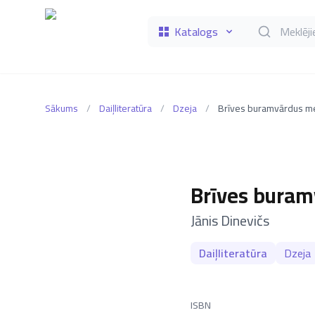
Katalogs
Meklēt grāmat
Sākums
/
Daiļliteratūra
/
Dzeja
/
Brīves buramvārdus me
Brīves buram
–
Jānis Dinevičs
Daiļliteratūra
Dzeja
ISBN