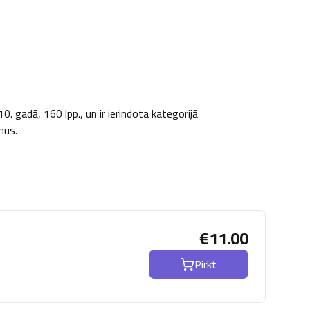
 gadā, 160 lpp., un ir ierindota kategorijā 
mus.
€
11.00
Pirkt