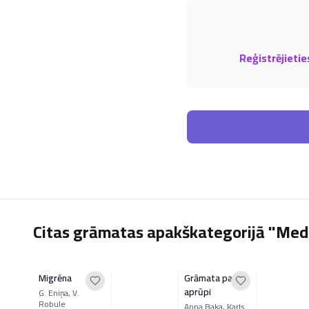
Reģistrējietie
Citas grāmatas apakškategorijā "Med
Migrēna
Grāmata par
aprūpi
G. Eniņa, V.
Robule
Anna Baka, Karls