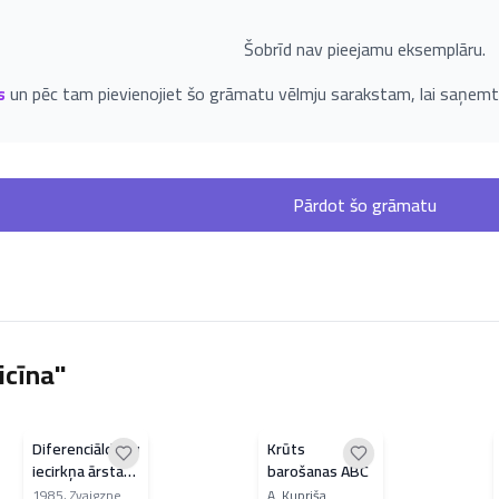
Šobrīd nav pieejamu eksemplāru.
s
un pēc tam pievienojiet šo grāmatu vēlmju sarakstam, lai saņemt
Pārdot šo grāmatu
icīna"
Diferenciāldiagnostika
Krūts
iecirkņa ārsta
barošanas ABC
praksē
1985
,
Zvaigzne
A. Kupriša