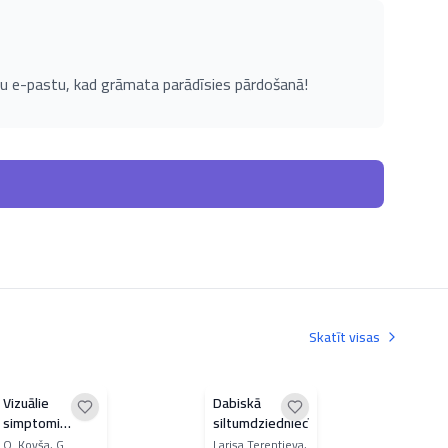
u e-pastu, kad grāmata parādīsies pārdošanā!
Skatīt visas
Vizuālie
Dabiskā
Pra
simptomi
siltumdziedniecība
kard
iekšķīgo slimību
O. Kovša, G.
Larisa Terentjeva,
N. A