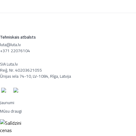
Tehniskais atbalsts
luta@luta.lv
+371 22076104
SIA Luta.lv
Reģ. Nr. 40203621055
Ūnijas iela 74-10, LV-1084, Rīga, Latvija
Jaunumi
Mūsu draugi