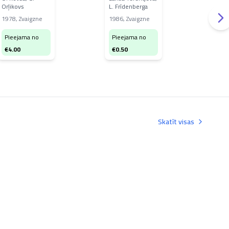
Orļikovs
L. Frīdenberga
Anše
klīnikā
Siliņ
1978
,
Zvaigzne
1986
,
Zvaigzne
198
Pieejama no
Pieejama no
Pi
€
4.00
€
0.50
€
1
Skatīt visas