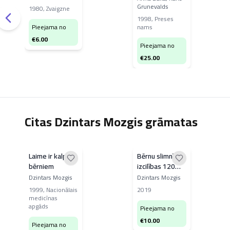
Grunevalds
1980
,
Zvaigzne
1998
,
Preses
Pieejama no
nams
€
6.00
Pieejama no
€
25.00
Citas Dzintars Mozgis grāmatas
Laime ir kalpot
Bērnu slimnīca -
bērniem
izcilības 120
gadi
Dzintars Mozgis
Dzintars Mozgis
1999
,
Nacionālais
2019
medicīnas
apgāds
Pieejama no
€
10.00
Pieejama no