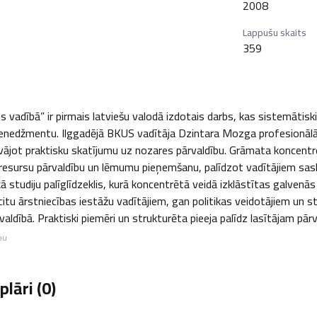
2008
Lappušu skaits
359
s vadībā” ir pirmais latviešu valodā izdotais darbs, kas sistemātiski
menedžmentu. Ilggadējā BKUS vadītāja Dzintara Mozga profesionālā 
vājot praktisku skatījumu uz nozares pārvaldību. Grāmata koncentrē
 resursu pārvaldību un lēmumu pieņemšanu, palīdzot vadītājiem sas
 kā studiju palīglīdzeklis, kurā koncentrētā veidā izklāstītas galv
itu ārstniecības iestāžu vadītājiem, gan politikas veidotājiem un s
aldībā. Praktiski piemēri un strukturēta pieeja palīdz lasītājam pārv
bu
lāri (
0
)