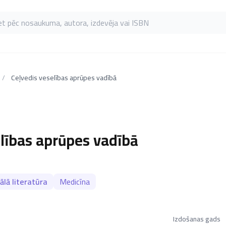
as pēc nosaukuma, autora, izdevēja vai ISBN
/
Ceļvedis veselības aprūpes vadībā
elības aprūpes vadībā
ālā literatūra
Medicīna
Izdošanas gads