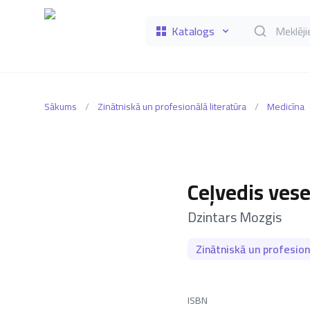
Katalogs
Meklēt grāmat
Sākums
/
Zinātniskā un profesionālā literatūra
/
Medicīna
Ceļvedis ves
–
Dzintars Mozgis
Zinātniskā un profesion
ISBN