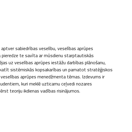
 aptver sabiedrības veselību, veselības aprūpes 
pieredze te savīta ar mūsdienu starptautiskās 
jas uz veselības aprūpes iestāžu darbības plānošanu, 
katīt sistēmiskās kopsakarības un pamatot stratēģiskos 
enās veselības aprūpes menedžmenta tēmas. Izdevums ir 
tudentiem, kuri meklē uzticamu ceļvedi nozares 
ērst teoriju ikdienas vadības risinājumos.