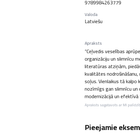
9789984263779
Valoda
Latviešu
Apraksts
“Ceļvedis veselības aprūpe
organizāciju un slimnīcu 
literatūras atziņām, piedā
kvalitātes nodrošināšanu,
soļus. Vienlaikus tā kalpo
nozīmīgs gan slimnīcu un c
modernizācijā un efektīvā v
Apraksts sagatavots ar MI palīdzī
Pieejamie eksemp