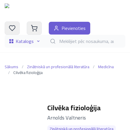
Pievienoties
Katalogs
Meklēt grāmatas pēc nosaukuma, autora, i
Sākums
/
Zinātniskā un profesionālā literatūra
/
Medicīna
/
Cilvēka fizioloģija
Cilvēka fizioloģija
–
Arnolds Valtneris
Zinātniskā un profesionālā literatūra