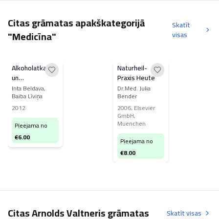
Citas grāmatas apakškategorijā
Skatīt
"Medicīna"
visas
Alkoholatkarība
Naturheil-
un
Praxis Heute
osteorefleksoterapija
Inta Beldava,
Dr.Med. Julia
Baiba Līviņa
Bender
2012
2006
,
Elsevier
GmbH,
Muenchen
Pieejama no
€
6.00
Pieejama no
€
8.00
Citas Arnolds Valtneris grāmatas
Skatīt visas