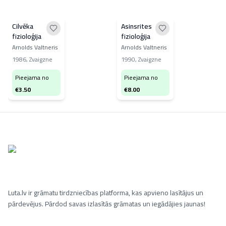
Cilvēka
Asinsrites
fizioloģija
fizioloģija
Arnolds Valtneris
Arnolds Valtneris
1986
,
Zvaigzne
1990
,
Zvaigzne
Pieejama no
Pieejama no
€
3.50
€
8.00
Luta.lv ir grāmatu tirdzniecības platforma, kas apvieno lasītājus un
pārdevējus. Pārdod savas izlasītās grāmatas un iegādājies jaunas!