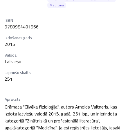
Medicīna
ISBN
9789984401966
Izdošanas gads
2015
Valoda
Latviešu
Lappušu skaits
251
Apraksts
Grāmata "Cilvēka fizioloģija", autors Arnolds Valtneris, kas 
izdota latviešu valodā 2015. gadā, 251 lpp., un ir ierindota 
kategorijā "Zinātniskā un profesionālā literatūra", 
apakškategorijā "Medicīna". Ja esi reģistrēts lietotājs, iesaki 