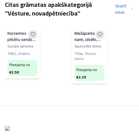
Citas grāmatas apakškategorijā
Skatīt
"Vēsture, novadpētniecība"
visas
Kurzemes
Mežaparks -
pilsētu senās
nami, cilvēki,
koka ēkas
likteņi
Gunārs Jansons
Saulcerīte Viese
1982
,
Zinātne
1994
,
Preses
nams
Pieejama no
Pieejama no
€
2.50
€
2.20