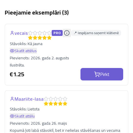
Pieejamie eksemplāri (
3
)
vecais
PRO
📍 Iespējams saņemt klātienē
Stāvoklis:
Kā jauna
Skatīt attēlus
Pievienots:
2026. gada 2. augusts
Ilustrēta.
€
1.25
Pirkt
Maariite-lasa
Stāvoklis:
Lietota
Skatīt attēlu
Pievienots:
2026. gada 26. maijs
Kopumā ļoti labā stāvoklī, bet ir nelielas stāvēšanas un vecuma