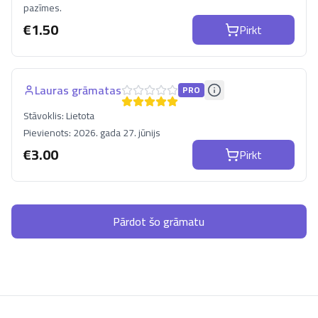
pazīmes.
€
1.50
Pirkt
Lauras grāmatas
PRO
Stāvoklis:
Lietota
Pievienots:
2026. gada 27. jūnijs
€
3.00
Pirkt
Pārdot šo grāmatu