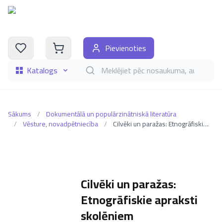
Pievienoties
Katalogs
Meklēt grāmatas pēc nosaukuma, autora, i
Sākums
/
Dokumentālā un populārzinātniskā literatūra
/
Vēsture, novadpētniecība
/
Cilvēki un paražas: Etnogrāfiskie apraksti skolēniem
Cilvēki un paražas:
Etnogrāfiskie apraksti
skolēniem