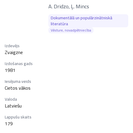
–
A. Dridzo
,
Ļ. Mincs
Dokumentālā un populārzinātniskā
literatūra
Vēsture, novadpētniecība
Izdevējs
Zvaigzne
Izdošanas gads
1981
Iesējuma veids
Cietos vākos
Valoda
Latviešu
Lappušu skaits
179