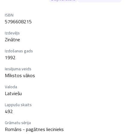
ISBN
5796608215
Izdevējs
Zinātne
Izdošanas gads
1992
Iesējuma veids
Mīkstos vākos
Valoda
Latviešu
Lappušu skaits
492
Grāmatu sērija
Romāns - pagātnes liecinieks