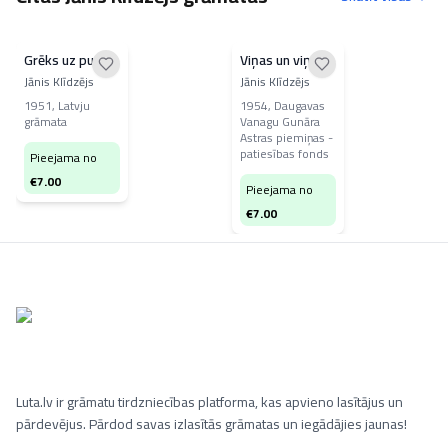
Grēks uz pusēm
Viņas un viņi
Jānis Klīdzējs
Jānis Klīdzējs
1951
,
Latvju
1954
,
Daugavas
grāmata
Vanagu Gunāra
Astras piemiņas -
patiesības fonds
Pieejama no
€
7.00
Pieejama no
€
7.00
Luta.lv ir grāmatu tirdzniecības platforma, kas apvieno lasītājus un
pārdevējus. Pārdod savas izlasītās grāmatas un iegādājies jaunas!