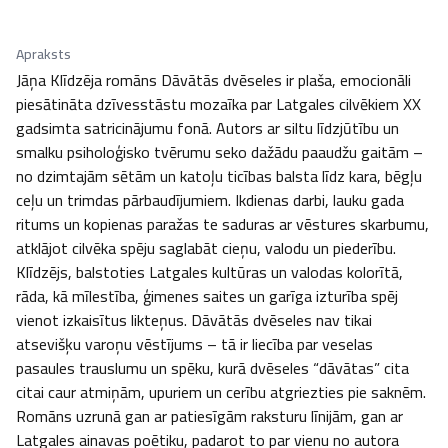
Apraksts
Jāņa Klīdzēja romāns Dāvātās dvēseles ir plaša, emocionāli 
piesātināta dzīvesstāstu mozaīka par Latgales cilvēkiem XX 
gadsimta satricinājumu fonā. Autors ar siltu līdzjūtību un 
smalku psiholoģisko tvērumu seko dažādu paaudžu gaitām – 
no dzimtajām sētām un katoļu ticības balsta līdz kara, bēgļu 
ceļu un trimdas pārbaudījumiem. Ikdienas darbi, lauku gada 
ritums un kopienas paražas te saduras ar vēstures skarbumu, 
atklājot cilvēka spēju saglabāt cieņu, valodu un piederību. 
Klīdzējs, balstoties Latgales kultūras un valodas kolorītā, 
rāda, kā mīlestība, ģimenes saites un garīga izturība spēj 
vienot izkaisītus likteņus. Dāvātās dvēseles nav tikai 
atsevišķu varoņu vēstījums – tā ir liecība par veselas 
pasaules trauslumu un spēku, kurā dvēseles “dāvātas” cita 
citai caur atmiņām, upuriem un cerību atgriezties pie saknēm. 
Romāns uzrunā gan ar patiesīgām raksturu līnijām, gan ar 
Latgales ainavas poētiku, padarot to par vienu no autora 