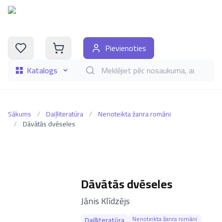
Pievienoties
Katalogs
Meklēt grāmatas pēc nosaukuma, autora, i
Sākums
/
Daiļliteratūra
/
Nenoteikta žanra romāni
/
Dāvātās dvēseles
Dāvātās dvēseles
–
Jānis Klīdzējs
Nenoteikta žanra romāni
Daiļliteratūra