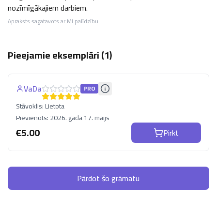
nozīmīgākajiem darbiem.
Apraksts sagatavots ar MI palīdzību
Pieejamie eksemplāri (
1
)
VaDa
PRO
Stāvoklis:
Lietota
Pievienots:
2026. gada 17. maijs
€
5.00
Pirkt
Pārdot šo grāmatu