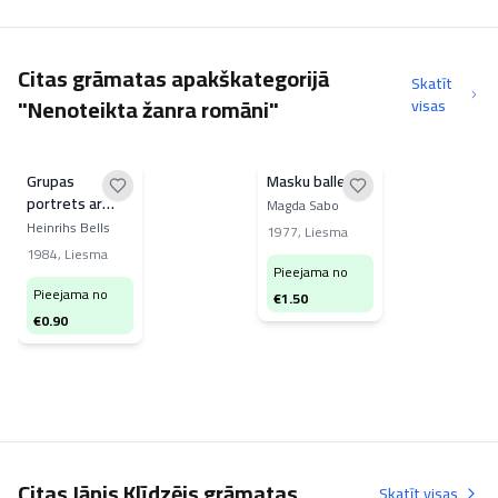
Citas grāmatas apakškategorijā
Skatīt
"Nenoteikta žanra romāni"
visas
Grupas
Masku balle
portrets ar
Magda Sabo
dāmu
Heinrihs Bells
1977
,
Liesma
1984
,
Liesma
Pieejama no
Pieejama no
€
1.50
€
0.90
Citas Jānis Klīdzējs grāmatas
Skatīt visas