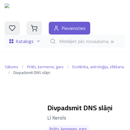
Pievienoties
Katalogs
Meklēt grāmatas pēc nosaukuma, autora, i
Sākums
/
Prāts, ķermenis, gars
/
Ezotērika, astroloģija, zīlēšana
/
Divpadsmit DNS slāņi
Divpadsmit DNS slāņi
–
Lī Kerols
Prāts, ķermenis, gars