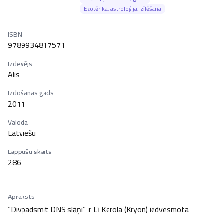
Ezotērika, astroloģija, zīlēšana
ISBN
9789934817571
Izdevējs
Alis
Izdošanas gads
2011
Valoda
Latviešu
Lappušu skaits
286
Apraksts
“Divpadsmit DNS slāņi” ir Lī Kerola (Kryon) iedvesmota 