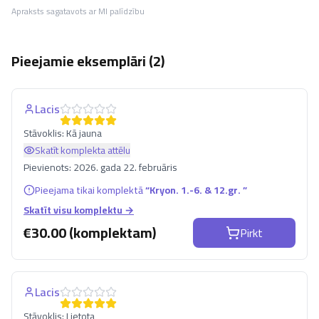
Apraksts sagatavots ar MI palīdzību
Pieejamie eksemplāri (
2
)
Lacis
Stāvoklis:
Kā jauna
Skatīt komplekta attēlu
Pievienots:
2026. gada 22. februāris
Pieejama tikai komplektā
“
Kryon. 1.-6. & 12.gr.
”
Skatīt visu komplektu →
€
30.00 (komplektam)
Pirkt
Lacis
Stāvoklis:
Lietota