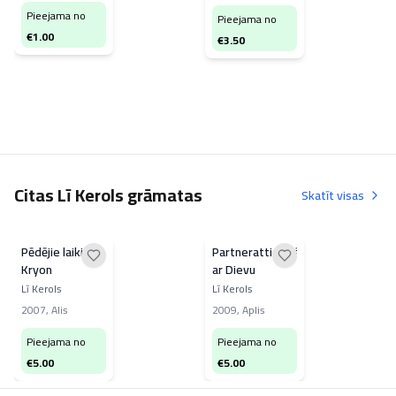
hipotēzes
Pieejama no
Pieejama no
€
1.00
€
3.50
Citas Lī Kerols grāmatas
Skatīt visas
Pēdējie laiki.
Partnerattiecībās
Kryon
ar Dievu
Lī Kerols
Lī Kerols
2007
,
Alis
2009
,
Aplis
Pieejama no
Pieejama no
€
5.00
€
5.00