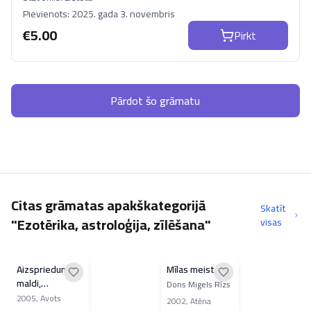
Pievienots:
2025. gada 3. novembris
€
5.00
Pirkt
Pārdot šo grāmatu
Citas grāmatas apakškategorijā
Skatīt
"Ezotērika, astroloģija, zīlēšana"
visas
Aizspriedumi,
Mīlas meistars
maldi,
Dons Migels Rīzs
nepierādītas
2005
,
Avots
2002
,
Atēna