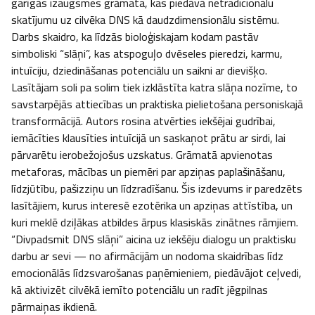
garīgās izaugsmes grāmata, kas piedāvā netradicionālu 
skatījumu uz cilvēka DNS kā daudzdimensionālu sistēmu. 
Darbs skaidro, ka līdzās bioloģiskajam kodam pastāv 
simboliski “slāņi”, kas atspoguļo dvēseles pieredzi, karmu, 
intuīciju, dziedināšanas potenciālu un saikni ar dievišķo. 
Lasītājam soli pa solim tiek izklāstīta katra slāņa nozīme, to 
savstarpējās attiecības un praktiska pielietošana personiskajā 
transformācijā. Autors rosina atvērties iekšējai gudrībai, 
iemācīties klausīties intuīcijā un saskaņot prātu ar sirdi, lai 
pārvarētu ierobežojošus uzskatus. Grāmatā apvienotas 
metaforas, mācības un piemēri par apziņas paplašināšanu, 
līdzjūtību, pašizziņu un līdzradīšanu. Šis izdevums ir paredzēts 
lasītājiem, kurus interesē ezotērika un apziņas attīstība, un 
kuri meklē dziļākas atbildes ārpus klasiskās zinātnes rāmjiem. 
“Divpadsmit DNS slāņi” aicina uz iekšēju dialogu un praktisku 
darbu ar sevi — no afirmācijām un nodoma skaidrības līdz 
emocionālās līdzsvarošanas paņēmieniem, piedāvājot ceļvedi, 
kā aktivizēt cilvēkā iemīto potenciālu un radīt jēgpilnas 
pārmaiņas ikdienā.