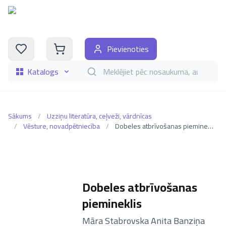
Pievienoties
Katalogs
Meklēt grāmatas pēc nosaukuma, autora, i
Sākums
/
Uzziņu literatūra, ceļveži, vārdnīcas
/
Vēsture, novadpētniecība
/
Dobeles atbrīvošanas piemineklis
Dobeles atbrīvošanas
piemineklis
–
Māra Stabrovska Anita Banziņa