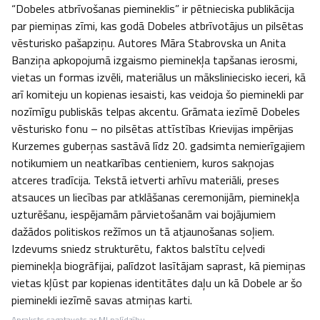
“Dobeles atbrīvošanas piemineklis” ir pētnieciska publikācija 
par piemiņas zīmi, kas godā Dobeles atbrīvotājus un pilsētas 
vēsturisko pašapziņu. Autores Māra Stabrovska un Anita 
Banziņa apkopojumā izgaismo pieminekļa tapšanas ierosmi, 
vietas un formas izvēli, materiālus un māksliniecisko ieceri, kā 
arī komiteju un kopienas iesaisti, kas veidoja šo pieminekli par 
nozīmīgu publiskās telpas akcentu. Grāmata iezīmē Dobeles 
vēsturisko fonu – no pilsētas attīstības Krievijas impērijas 
Kurzemes guberņas sastāvā līdz 20. gadsimta nemierīgajiem 
notikumiem un neatkarības centieniem, kuros sakņojas 
atceres tradīcija. Tekstā ietverti arhīvu materiāli, preses 
atsauces un liecības par atklāšanas ceremonijām, pieminekļa 
uzturēšanu, iespējamām pārvietošanām vai bojājumiem 
dažādos politiskos režīmos un tā atjaunošanas soļiem. 
Izdevums sniedz strukturētu, faktos balstītu ceļvedi 
pieminekļa biogrāfijai, palīdzot lasītājam saprast, kā piemiņas 
vietas kļūst par kopienas identitātes daļu un kā Dobele ar šo 
pieminekli iezīmē savas atmiņas karti.
Apraksts sagatavots ar MI palīdzību