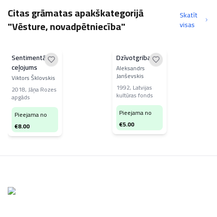
Citas grāmatas apakškategorijā
Skatīt
"Vēsture, novadpētniecība"
visas
Sentimentāls
Dzīvotgriba
ceļojums
Aleksandrs
Janševskis
Viktors Šklovskis
1992
,
Latvijas
2018
,
Jāņa Rozes
kultūras fonds
apgāds
Pieejama no
Pieejama no
€
5.00
€
8.00