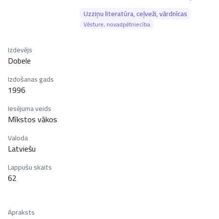
Uzziņu literatūra, ceļveži, vārdnīcas
Vēsture, novadpētniecība
Izdevējs
Dobele
Izdošanas gads
1996
Iesējuma veids
Mīkstos vākos
Valoda
Latviešu
Lappušu skaits
62
Apraksts