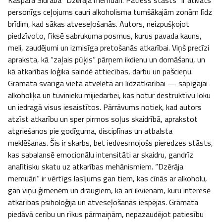
Kaspara Sidraba “Dzērāja memuāri. Patiess stāsts” ir atklāts 
personīgs ceļojums cauri alkoholisma tumšākajām zonām līdz 
brīdim, kad sākas atveseļošanās. Autors, neizpušķojot 
piedzīvoto, fiksē sabrukuma posmus, kurus pavada kauns, 
meli, zaudējumi un izmisīga pretošanās atkarībai. Viņš precīzi 
apraksta, kā “zaļais pūķis” pārņem ikdienu un domāšanu, un 
kā atkarības loģika saindē attiecības, darbu un pašcieņu. 
Grāmatā svarīga vieta atvēlēta arī līdzatkarībai — sāpīgajai 
alkoholiķa un tuvinieku mijiedarbei, kas notur destruktīvu loku 
un iedragā visus iesaistītos. Pārrāvums notiek, kad autors 
atzīst atkarību un sper pirmos soļus skaidrībā, aprakstot 
atgriešanos pie godīguma, disciplīnas un atbalsta 
meklēšanas. Šis ir skarbs, bet iedvesmojošs pieredzes stāsts, 
kas sabalansē emocionālu intensitāti ar skaidru, gandrīz 
analītisku skatu uz atkarības mehānismiem. “Dzērāja 
memuāri” ir vērtīgs lasījums gan tiem, kas cīnās ar alkoholu, 
gan viņu ģimenēm un draugiem, kā arī ikvienam, kuru interesē 
atkarības psiholoģija un atveseļošanās iespējas. Grāmata 
piedāvā cerību un rīkus pārmaiņām, nepazaudējot patiesību 