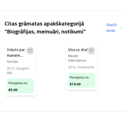
Citas grāmatas apakškategorijā
Skatīt
"Biogrāfijas, memuāri, notikumi"
visas
Stāsts par
Vīza uz dzelmi
maniem
Marats
Kalandarovs
eksperimentiem
Gandijs
ar patiesību
2014
,
Kontinents
2015
,
Zvaigzne
ABC
Pieejama no
Pieejama no
€
10.00
€
5.00