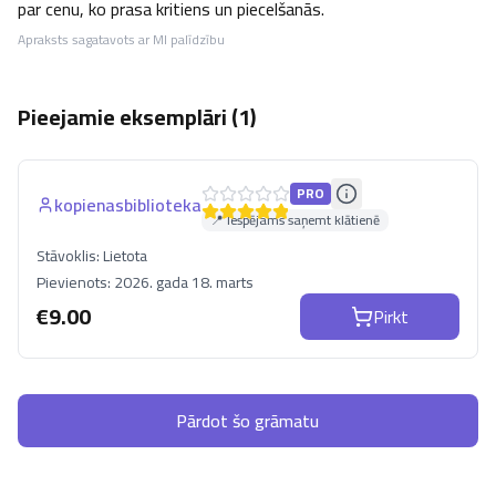
par cenu, ko prasa kritiens un piecelšanās.
Apraksts sagatavots ar MI palīdzību
Pieejamie eksemplāri (
1
)
PRO
kopienasbiblioteka
📍 Iespējams saņemt klātienē
Stāvoklis:
Lietota
Pievienots:
2026. gada 18. marts
€
9.00
Pirkt
Pārdot šo grāmatu