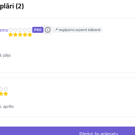
lāri (
2
)
Nams
PRO
📍 Iespējams saņemt klātienē
 jūlijs
 aprīlis
Pārdot šo grāmatu