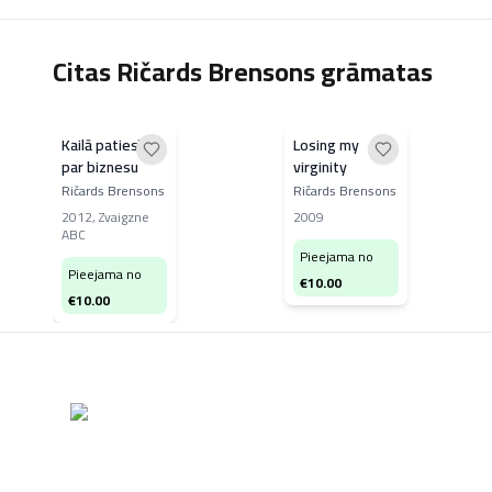
Citas Ričards Brensons grāmatas
Kailā patiesība
Losing my
par biznesu
virginity
Ričards Brensons
Ričards Brensons
2012
,
Zvaigzne
2009
ABC
Pieejama no
Pieejama no
€
10.00
€
10.00