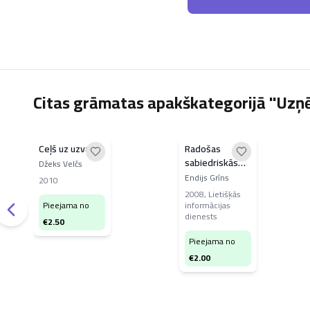
Citas grāmatas apakškategorijā "Uzņ
Ceļš uz uzvaru
Radošas
sabiedriskās
Džeks Velčs
attiecības
Endijs Grīns
2010
2008
,
Lietišķās
Pieejama no
informācijas
dienests
€
2.50
Pieejama no
€
2.00