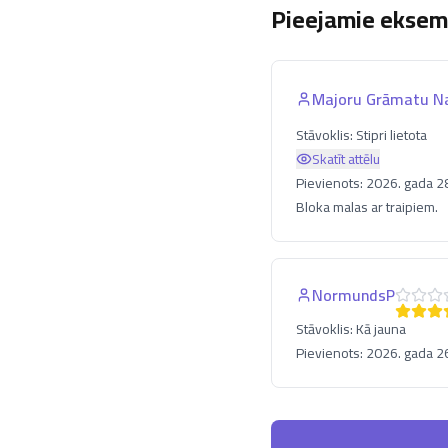
Pieejamie eksemp
Majoru Grāmatu 
Stāvoklis:
Stipri lietota
Skatīt attēlu
Pievienots:
2026. gada 28.
Bloka malas ar traipiem.
NormundsP
Stāvoklis:
Kā jauna
Pievienots:
2026. gada 26.