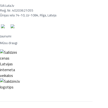
SIA Luta.lv
Reģ. Nr. 40203621055
Ūnijas iela 74-10, LV-1084, Rīga, Latvija
Jaunumi
Mūsu draugi
Portatīvie datori, Smaržas, Mēbeles, Ledusskapji, Lego, Velosipēdi,