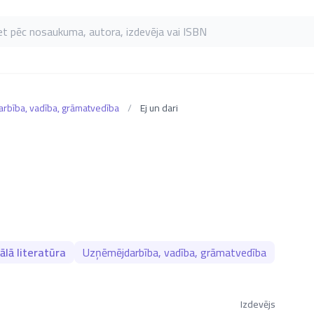
as pēc nosaukuma, autora, izdevēja vai ISBN
rbība, vadība, grāmatvedība
/
Ej un dari
ālā literatūra
Uzņēmējdarbība, vadība, grāmatvedība
Izdevējs