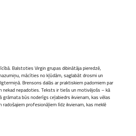
cībā. Balstoties Virgin grupas dibinātāja pieredzē, 
mazumiņu, mācīties no kļūdām, saglabāt drosmi un 
 ilgtermiņā. Brensons dalās ar praktiskiem padomiem par 
un nekad nepadoties. Teksts ir tiešs un motivējošs – kā 
lnā grāmata būs noderīgs ceļabiedrs ikvienam, kas vēlas 
n radošajiem profesionāļiem līdz ikvienam, kas meklē 