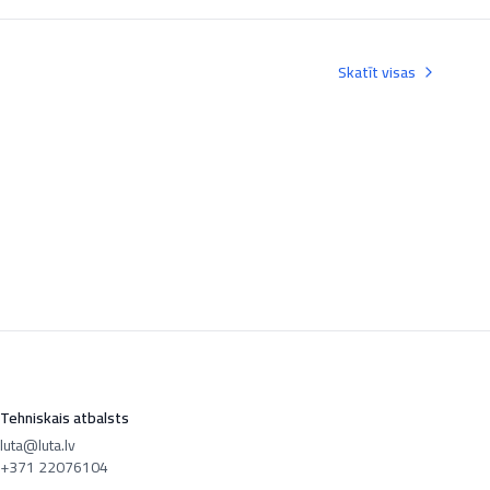
Skatīt visas
Tehniskais atbalsts
luta@luta.lv
+371 22076104