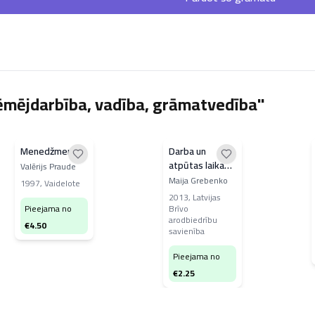
ēmējdarbība, vadība, grāmatvedība"
Menedžments
Darba un
atpūtas laika
Valērijs Praude
uzskaite un
Maija Grebenko
1997
,
Vaidelote
apmaksa
2013
,
Latvijas
Pieejama no
Brīvo
arodbiedrību
€
4.50
savienība
Pieejama no
€
2.25