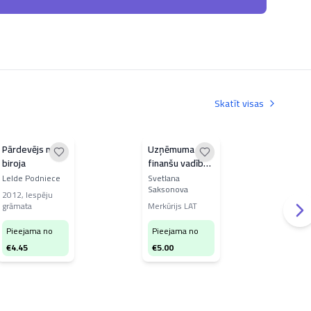
Skatīt visas
Pārdevējs no
Uzņēmuma
Uzs
biroja
finanšu vadības
pār
praktiskās
mūs
Lelde Podniece
Svetlana
Mari
Saksonova
metodes
uzņ
2012
,
Iespēju
Merk
grāmata
Merkūrijs LAT
Pi
Pieejama no
Pieejama no
€
5
€
4.45
€
5.00