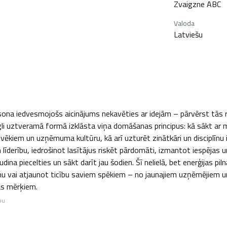
Zvaigzne ABC
Valoda
Latviešu
nsona iedvesmojošs aicinājums nekavēties ar idejām – pārvērst tās rī
li uztveramā formā izklāsta viņa domāšanas principus: kā sākt ar 
lvēkiem un uzņēmuma kultūru, kā arī uzturēt zinātkāri un disciplīnu
 līderību, iedrošinot lasītājus riskēt pārdomāti, izmantot iespējas 
ina piecelties un sākt darīt jau šodien. Šī nelielā, bet enerģijas pi
unu vai atjaunot ticību saviem spēkiem – no jaunajiem uzņēmējiem u
as mērķiem.
bu