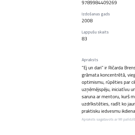
9789984409269
Izdošanas gads
2008
Lappušu skaits
83
Apraksts
“Ej un dari” ir Ričarda Bre
grāmata koncentrētā, vieg
optimismu, rūpēties par ci
uzņēmējspēju, iniciatīvu un
saruna ar mentoru, kurš mud
uzdrīkstēties, radīt ko ja
praktisku iedvesmu ikdien
Apraksts sagatavots ar MI palīdzī