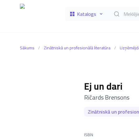
Katalogs
Meklēt grāmat
Sākums
/
Zinātniskā un profesionālā literatūra
/
Uzņēmējda
Ej un dari
–
Ričards Brensons
Zinātniskā un profesion
ISBN