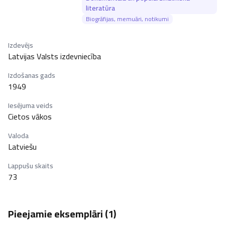
literatūra
Biogrāfijas, memuāri, notikumi
Izdevējs
Latvijas Valsts izdevniecība
Izdošanas gads
1949
Iesējuma veids
Cietos vākos
Valoda
Latviešu
Lappušu skaits
73
Pieejamie eksemplāri (
1
)