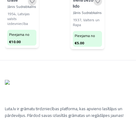
Izlase
Viena bezdelīga
lido
Jānis Sudrabkalns
Jānis Sudrabkalns
1954
,
Latvijas
valsts
1937
,
Valters un
izdevniecība
Rapa
Pieejama no
Pieejama no
€
10.00
€
5.00
Luta.lv ir grāmatu tirdzniecības platforma, kas apvieno lasītājus un
pārdevējus. Pārdod savas izlasītās grāmatas un iegādājies jaunas!