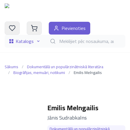
Pievienoties
Katalogs
Meklēt grāmatas pēc nosaukuma, autora, i
Sākums
/
Dokumentālā un populārzinātniskā literatūra
/
Biogrāfijas, memuāri, notikumi
/
Emilis Melngailis
Emilis Melngailis
–
Jānis Sudrabkalns
Dokumentālā un populārzinātniskā