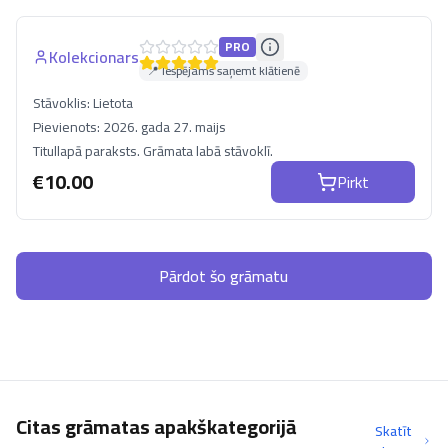
PRO
Kolekcionars
📍 Iespējams saņemt klātienē
Stāvoklis:
Lietota
Pievienots:
2026. gada 27. maijs
Titullapā paraksts. Grāmata labā stāvoklī.
€
10.00
Pirkt
Pārdot šo grāmatu
Citas grāmatas apakškategorijā
Skatīt