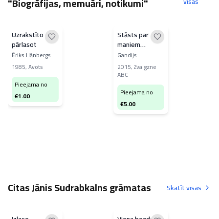
"Biogrāfijas, memuāri, notikumi"
visas
Uzrakstīto
Stāsts par
pārlasot
maniem
eksperimentiem
Ēriks Hānbergs
Gandijs
ar patiesību
1985
,
Avots
2015
,
Zvaigzne
ABC
Pieejama no
Pieejama no
€
1.00
€
5.00
Citas Jānis Sudrabkalns grāmatas
Skatīt visas