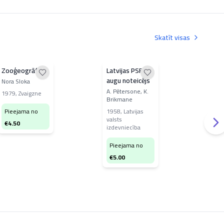
Skatīt visas
Zooģeogrāfija
Latvijas PSR
Upju
augu noteicējs
Nora Sloka
Ber
A. Pētersone, K.
1979
,
Zvaigzne
196
Brikmane
vals
izde
Pieejama no
1958
,
Latvijas
valsts
€
4.50
izdevniecība
Pi
€
4
Pieejama no
€
5.00