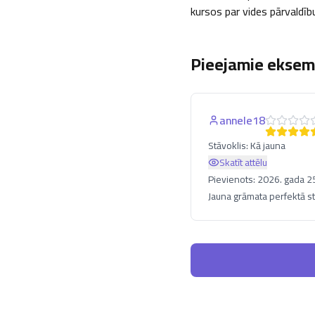
kursos par vides pārvaldību
Pieejamie eksemp
annele18
Stāvoklis:
Kā jauna
Skatīt attēlu
Pievienots:
2026. gada 25.
Jauna grāmata perfektā st