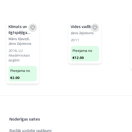
Klimats un
Vides vadība
ilgtspējīga
Jānis Zaļoksnis
attīstība
Māris Kļaviņš,
2011
Jānis Zaļoksnis
2016
,
LU
Pieejama no
Akadēmiskais
€
12.00
apgāds
Pieejama no
€
2.00
Noderīgas saites
Biežāk uzdotie jautājumi