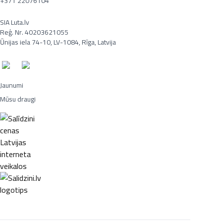
+371 22076104
SIA Luta.lv
Reģ. Nr. 40203621055
Ūnijas iela 74-10, LV-1084, Rīga, Latvija
Jaunumi
Mūsu draugi
Portatīvie datori, Smaržas, Mēbeles, Ledusskapji, Lego, Velosipēdi,