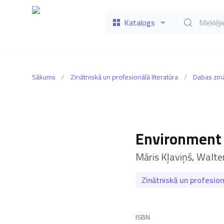
Katalogs
Meklēt grāmat
Sākums
/
Zinātniskā un profesionālā literatūra
/
Dabas zin
Environment
–
Māris Kļaviņš
,
Walter
Zinātniskā un profesion
ISBN