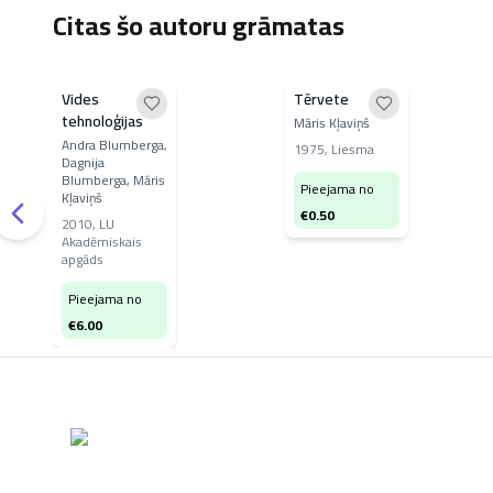
Citas šo autoru grāmatas
Vides
Tērvete
tehnoloģijas
Māris Kļaviņš
Andra Blumberga,
1975
,
Liesma
Dagnija
Blumberga, Māris
Pieejama no
Kļaviņš
€
0.50
2010
,
LU
Akadēmiskais
apgāds
Pieejama no
€
6.00