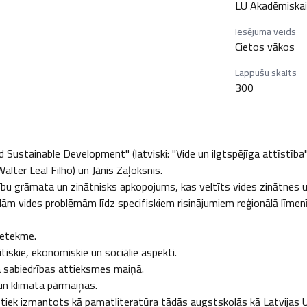
LU Akadēmiskai
Iesējuma veids
Cietos vākos
Lappušu skaits
300
ustainable Development" (latviski: "Vide un ilgtspējīga attīstība"
Walter Leal Filho) un Jānis Zaļoksnis.

cību grāmata un zinātnisks apkopojums, kas veltīts vides zinātnes u
ām vides problēmām līdz specifiskiem risinājumiem reģionālā līmenī.
etekme.

tiskie, ekonomiskie un sociālie aspekti.

a sabiedrības attieksmes maiņā.

n klimata pārmaiņas.

n tiek izmantots kā pamatliteratūra tādās augstskolās kā Latvijas U