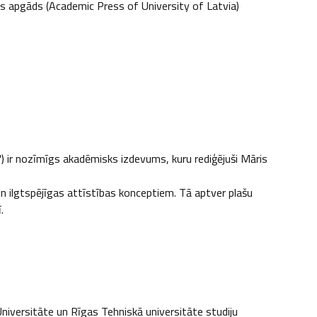
s apgāds (Academic Press of University of Latvia)
) ir nozīmīgs akadēmisks izdevums, kuru rediģējuši Māris 
n ilgtspējīgas attīstības konceptiem. Tā aptver plašu 


niversitāte un Rīgas Tehniskā universitāte studiju 