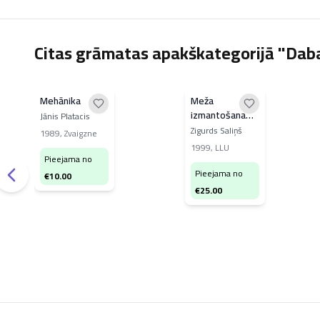
Citas grāmatas apakškategorijā "Dab
Mehānika
Meža
izmantošana
Jānis Platacis
Latvijā
Zigurds Saliņš
1989
,
Zvaigzne
1999
,
LLU
Pieejama no
Pieejama no
€
10.00
€
25.00