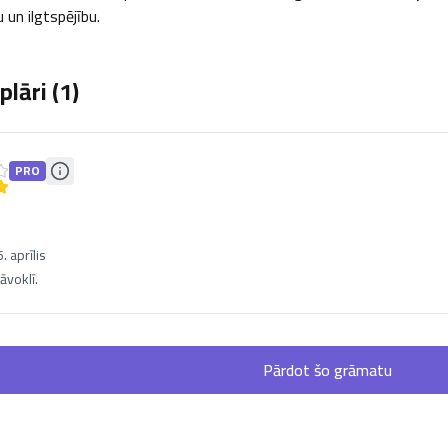
 un ilgtspējību.
lāri (
1
)
PRO
 aprīlis
āvoklī.
Pārdot šo grāmatu