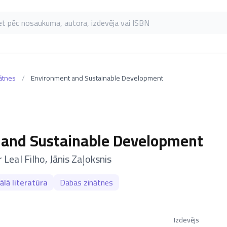
as pēc nosaukuma, autora, izdevēja vai ISBN
ātnes
/
Environment and Sustainable Development
 and Sustainable Development
 Leal Filho
,
Jānis Zaļoksnis
ālā literatūra
Dabas zinātnes
Izdevējs