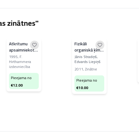
as zinātnes"
Atkritumu
Fizikāli
apsaimniekotāja
organiskā ķīmija
rokasgrāmata
organiskās
1995
,
F.
Jānis Stradiņš,
Hirthammera
Edvards Liepiņš
sintēzes
izdevniecība
institūtā.
2011
,
Zinātne
Laboratorijas
Pieejama no
Pieejama no
pusgadsimta
€
12.00
ceļš 1961–
€
10.00
2011