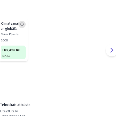
Klimata mainība
un globālā
sasilšana
Māris Kļaviņš
2008
Pieejama no
€
7.50
Tehniskais atbalsts
luta@luta.lv