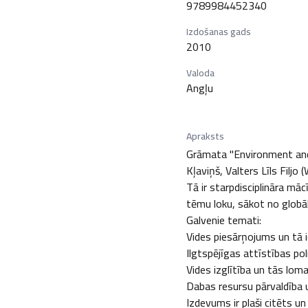
9789984452340
Izdošanas gads
2010
Valoda
Angļu
Apraksts
Grāmata "Environment and S
Kļaviņš, Valters Līls Filjo (
Tā ir starpdisciplināra mā
tēmu loku, sākot no globāl
Galvenie temati:

Vides piesārņojums un tā i
Ilgtspējīgas attīstības poli
Vides izglītība un tās lom
Dabas resursu pārvaldība u
Izdevums ir plaši citēts u