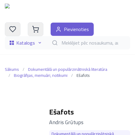
Pievienoties
Katalogs
Meklēt grāmatas pēc nosaukuma, autora, i
Sākums
/
Dokumentālā un populārzinātniskā literatūra
/
Biogrāfijas, memuāri, notikumi
/
Ešafots
Ešafots
–
Andris Grūtups
Dokumentālā un populārzinātniskā