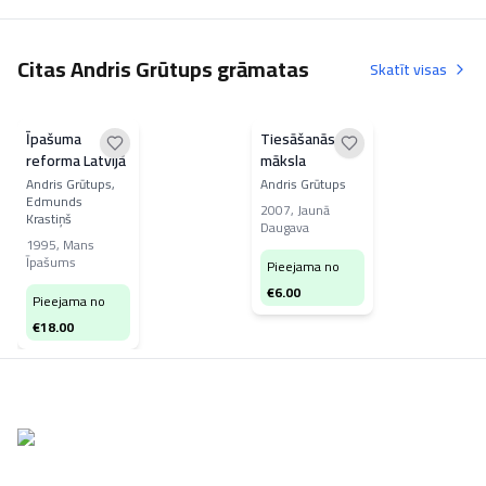
Citas Andris Grūtups grāmatas
Skatīt visas
Īpašuma
Tiesāšanās kā
reforma Latvijā
māksla
Andris Grūtups,
Andris Grūtups
Edmunds
2007
,
Jaunā
Krastiņš
Daugava
1995
,
Mans
Īpašums
Pieejama no
€
6.00
Pieejama no
€
18.00