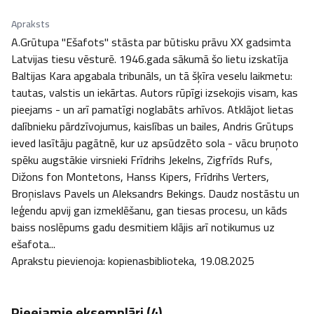
Apraksts
A.Grūtupa "Ešafots" stāsta par būtisku prāvu XX gadsimta 
Latvijas tiesu vēsturē. 1946.gada sākumā šo lietu iz­ska­tīja 
Baltijas Kara apgabala tribunāls, un tā šķīra veselu laikmetu: 
tautas, valstis un iekārtas. Autors rūpīgi izsekojis visam, kas 
pieejams - un arī pamatīgi no­glabāts arhīvos. Atklājot lietas 
dalīb­nieku pār­dzī­vojumus, kais­lības un bailes, Andris Grūtups 
ieved lasītāju pagātnē, kur uz ap­sūdzēto sola - vācu bruņoto 
spēku augstākie virsnieki Frīdrihs Jekelns, Zigfrīds Rufs, 
Dižons fon Montetons, Hanss Kipers, Frīdrihs Verters, 
Broņislavs Pavels un Aleksandrs Bekings. Daudz nostāstu un 
leģendu apvij gan izmeklēšanu, gan tiesas procesu, un kāds 
baiss nos­lē­pums gadu des­mi­tiem klājis arī noti­kumus uz 
ešafota...

Aprakstu pievienoja: kopienasbiblioteka, 19.08.2025
Pieejamie eksemplāri (
4
)