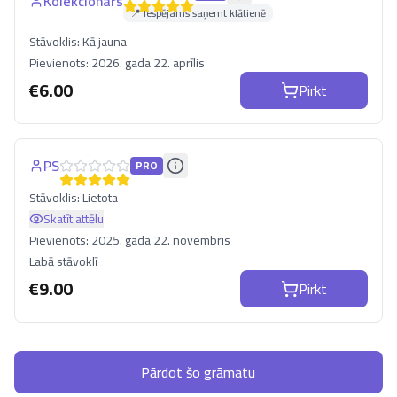
Kolekcionars
📍 Iespējams saņemt klātienē
Stāvoklis:
Kā jauna
Pievienots:
2026. gada 22. aprīlis
€
6.00
Pirkt
PS
PRO
Stāvoklis:
Lietota
Skatīt attēlu
Pievienots:
2025. gada 22. novembris
Labā stāvoklī
€
9.00
Pirkt
Pārdot šo grāmatu