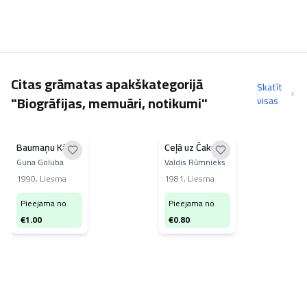
Citas grāmatas apakškategorijā
Skatīt
"Biogrāfijas, memuāri, notikumi"
visas
Baumaņu Kārlis
Ceļā uz Čaku
Guna Goluba
Valdis Rūmnieks
1990
,
Liesma
1981
,
Liesma
Pieejama no
Pieejama no
€
1.00
€
0.80