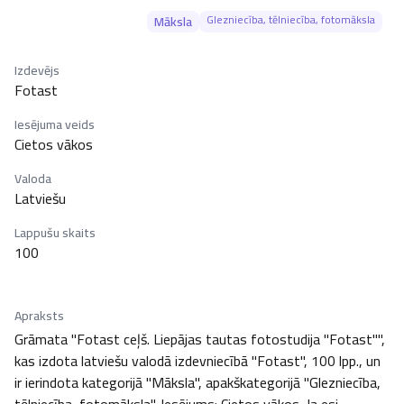
Glezniecība, tēlniecība, fotomāksla
Māksla
Izdevējs
Fotast
Iesējuma veids
Cietos vākos
Valoda
Latviešu
Lappušu skaits
100
Apraksts
Grāmata "Fotast ceļš. Liepājas tautas fotostudija "Fotast"", 
kas izdota latviešu valodā izdevniecībā "Fotast", 100 lpp., un 
ir ierindota kategorijā "Māksla", apakškategorijā "Glezniecība, 