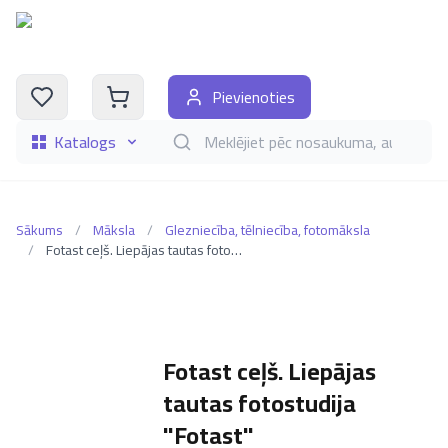
Pievienoties
Katalogs
Meklēt grāmatas pēc nosaukuma, autora, i
Sākums
/
Māksla
/
Glezniecība, tēlniecība, fotomāksla
/
Fotast ceļš. Liepājas tautas fotostudija "Fotast"
Fotast ceļš. Liepājas
tautas fotostudija
"Fotast"