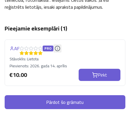
tēlniecība, fotomāksla". Iesējums: Cietos vākos. Ja esi 
reģistrēts lietotājs, iesaki apraksta papildinājumus.
Pieejamie eksemplāri (
1
)
AF
PRO
Stāvoklis:
Lietota
Pievienots:
2026. gada 14. aprīlis
€
10.00
Pirkt
Pārdot šo grāmatu