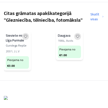
Citas grāmatas apakškategorijā
Skatīt
"Glezniecība, tēlniecība, fotomāksla"
visas
Sieviete miglā.
Daugava
Līga Purmale
1984
,
Avots
Gundega Repše
Pieejama no
2001
,
J.L.V
€
1.00
Pieejama no
€
3.00