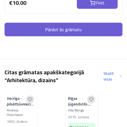
€
10.00
Pirkt
Pārdot šo grāmatu
Citas grāmatas apakškategorijā
Skatīt
"Arhitektūra, dizains"
visas
Vecrīga -
Rīgas
pilsētbūvniecības
jūgendstils.
ansamblis
Interjers
Andrejs
Vita Banga
Holcmanis
2010
,
Jumava
1992
,
Zinātne