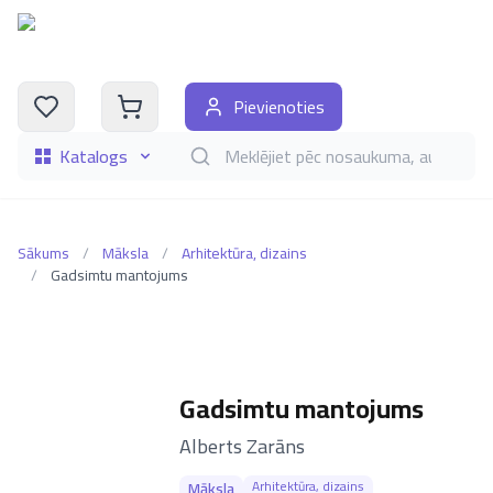
Pievienoties
Katalogs
Meklēt grāmatas pēc nosaukuma, autora, i
Sākums
/
Māksla
/
Arhitektūra, dizains
/
Gadsimtu mantojums
Gadsimtu mantojums
–
Alberts Zarāns
Arhitektūra, dizains
Māksla