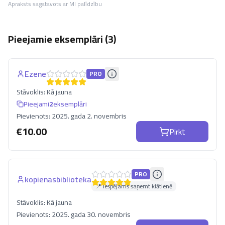
Apraksts sagatavots ar MI palīdzību
Pieejamie eksemplāri (
3
)
Ezene
PRO
Stāvoklis:
Kā jauna
Pieejami
2
eksemplāri
Pievienots:
2025. gada 2. novembris
€
10.00
Pirkt
PRO
kopienasbiblioteka
📍 Iespējams saņemt klātienē
Stāvoklis:
Kā jauna
Pievienots:
2025. gada 30. novembris