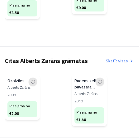
Pieejama no
Pieejama no
€
9.00
€
4.50
Citas Alberts Zarāns grāmatas
Skatīt visas
Ozolzīles
Rudens zeltī
pavasara
Alberts Zarāns
ieceres
Alberts Zarāns
2008
2010
Pieejama no
Pieejama no
€
2.00
€
1.40