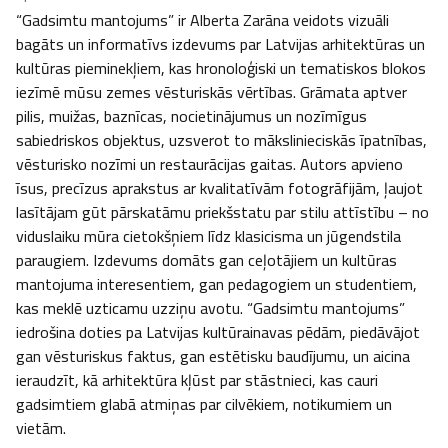
“Gadsimtu mantojums” ir Alberta Zarāna veidots vizuāli 
bagāts un informatīvs izdevums par Latvijas arhitektūras un 
kultūras pieminekļiem, kas hronoloģiski un tematiskos blokos 
iezīmē mūsu zemes vēsturiskās vērtības. Grāmata aptver 
pilis, muižas, baznīcas, nocietinājumus un nozīmīgus 
sabiedriskos objektus, uzsverot to mākslinieciskās īpatnības, 
vēsturisko nozīmi un restaurācijas gaitas. Autors apvieno 
īsus, precīzus aprakstus ar kvalitatīvām fotogrāfijām, ļaujot 
lasītājam gūt pārskatāmu priekšstatu par stilu attīstību – no 
viduslaiku mūra cietokšņiem līdz klasicisma un jūgendstila 
paraugiem. Izdevums domāts gan ceļotājiem un kultūras 
mantojuma interesentiem, gan pedagogiem un studentiem, 
kas meklē uzticamu uzziņu avotu. “Gadsimtu mantojums” 
iedrošina doties pa Latvijas kultūrainavas pēdām, piedāvājot 
gan vēsturiskus faktus, gan estētisku baudījumu, un aicina 
ieraudzīt, kā arhitektūra kļūst par stāstnieci, kas cauri 
gadsimtiem glabā atmiņas par cilvēkiem, notikumiem un 
vietām.