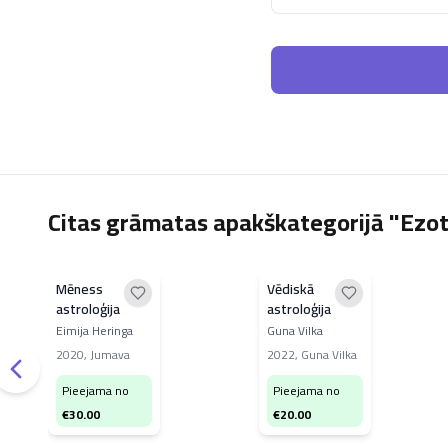
Citas grāmatas apakškategorijā "Ezotē
Mēness
Vēdiskā
astroloģija
astroloģija
Eimija Heringa
Guna Vilka
2020
,
Jumava
2022
,
Guna Vilka
Pieejama no
Pieejama no
€
30.00
€
20.00