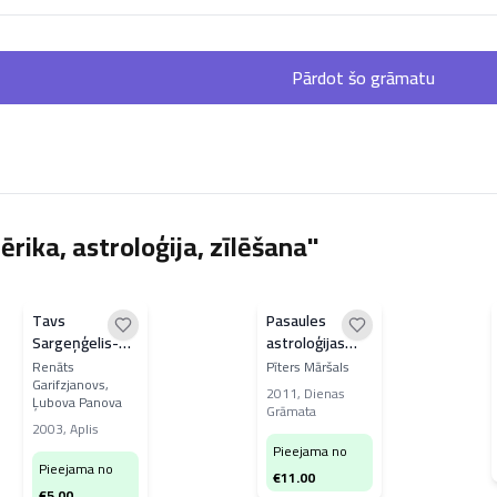
Pārdot šo grāmatu
rika, astroloģija, zīlēšana"
Tavs
Pasaules
Sargeņģelis-
astroloģijas
Jēzus ceļš
vēsture
Renāts
Pīters Māršals
Garifzjanovs,
2011
,
Dienas
Ļubova Panova
Grāmata
2003
,
Aplis
Pieejama no
Pieejama no
€
11.00
€
5.00