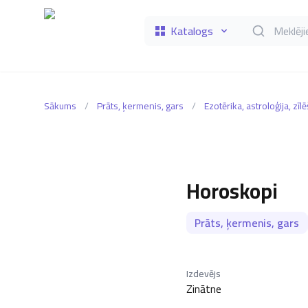
Katalogs
Meklēt grāmat
Sākums
/
Prāts, ķermenis, gars
/
Ezotērika, astroloģija, zīl
Horoskopi
Prāts, ķermenis, gars
Izdevējs
Zinātne