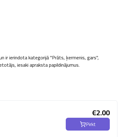
 ir ierindota kategorijā "Prāts, ķermenis, gars", 
ietotājs, iesaki apraksta papildinājumus.
€
2.00
Pirkt