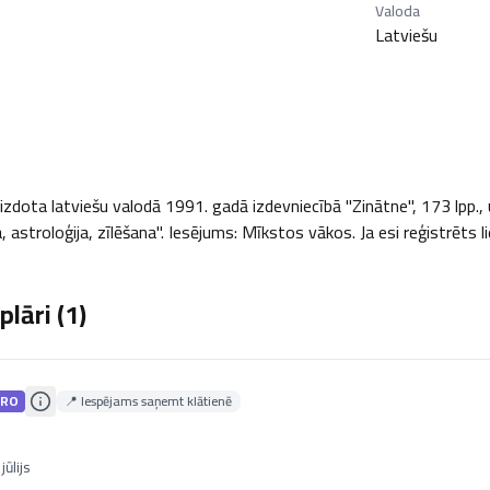
Valoda
Latviešu
dota latviešu valodā 1991. gadā izdevniecībā "Zinātne", 173 lpp., un
 astroloģija, zīlēšana". Iesējums: Mīkstos vākos. Ja esi reģistrēts l
lāri (
1
)
RO
📍 Iespējams saņemt klātienē
jūlijs