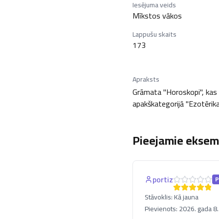
Iesējuma veids
Mīkstos vākos
Lappušu skaits
173
Apraksts
Grāmata "Horoskopi", kas iz
apakškategorijā "Ezotērika,
Pieejamie eksemp
portiz
P
Stāvoklis:
Kā jauna
Pievienots:
2026. gada 8. 