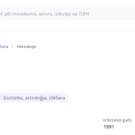
as pēc nosaukuma, autora, izdevēja vai ISBN
ēšana
/
Horoskopi
Ezotērika, astroloģija, zīlēšana
Izdošanas gads
1991