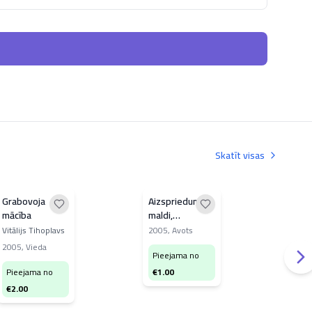
Skatīt visas
Grabovoja
Aizspriedumi,
Mīl
mācība
maldi,
Dons
nepierādītas
Vitālijs Tihoplavs
2005
,
Avots
200
hipotēzes
2005
,
Vieda
Pieejama no
Pi
Pieejama no
€
1.00
€
3
€
2.00