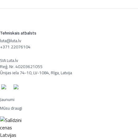
Tehniskais atbalsts
luta@luta.lv
+371 22076104
SIA Luta.lv
Reģ. Nr. 40203621055
Ūnijas iela 74-10, LV-1084, Rīga, Latvija
Jaunumi
Mūsu draugi