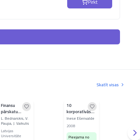
Pirkt
Skatīt visas
Finansu
10
Per
pārskatu
korporatīvās
pra
analīze
uzvedības
vad
L. Bednarskis, V.
Inese Ešenvalde
Ines
Paupa, J. Vaikulis
baušļi
2008
200
Latvijas
LAT
Universitāte
Pieejama no