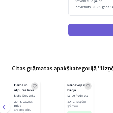
Stāvoklis:
Kā jauna
Pievienots:
2026. gada 14.
Citas grāmatas apakškategorijā "Uzņ
Darba un
Pārdevējs no
atpūtas laika
biroja
uzskaite un
Maija Grebenko
Lelde Podniece
apmaksa
2013
,
Latvijas
2012
,
Iespēju
Brīvo
grāmata
arodbiedrību