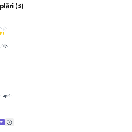
lāri (
3
)
jūlijs
 aprīlis
RO