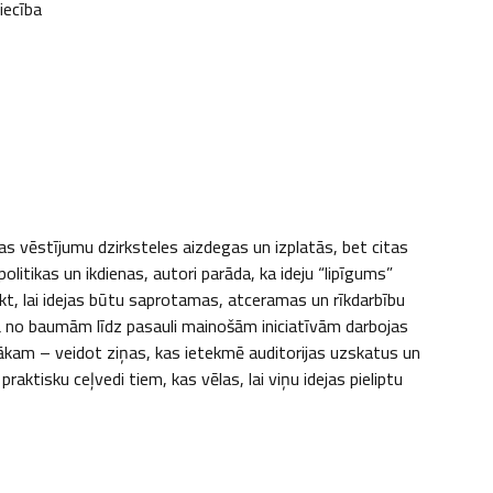
iecība
as vēstījumu dzirksteles aizdegas un izplatās, bet citas 
olitikas un ikdienas, autori parāda, ka ideju “lipīgums” 
kt, lai idejas būtu saprotamas, atceramas un rīk­darbību 
kā no baumām līdz pasauli mainošām iniciatīvām darbojas 
ecākam – veidot ziņas, kas ietekmē auditorijas uzskatus un 
tisku ceļvedi tiem, kas vēlas, lai viņu idejas pieliptu 