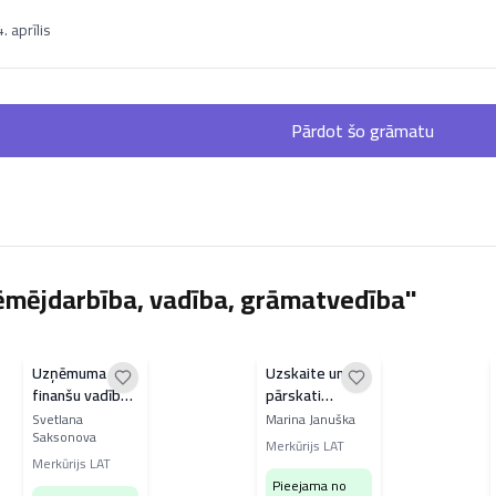
 aprīlis
Pārdot šo grāmatu
ēmējdarbība, vadība, grāmatvedība"
Uzņēmuma
Uzskaite un
finanšu vadības
pārskati
praktiskās
mūsdienu
Svetlana
Marina Januška
Saksonova
metodes
uzņēmējdarbībā
Merkūrijs LAT
Merkūrijs LAT
Pieejama no