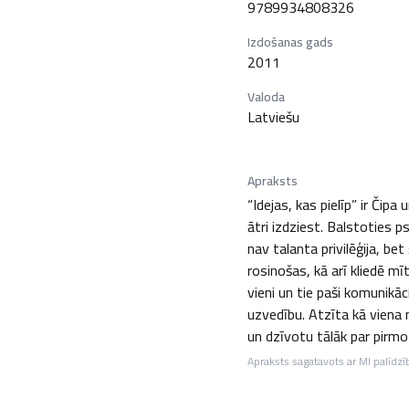
9789934808326
Izdošanas gads
2011
Valoda
Latviešu
Apraksts
“Idejas, kas pielīp” ir Čip
ātri izdziest. Balstoties p
nav talanta privilēģija, be
rosinošas, kā arī kliedē m
vieni un tie paši komunikāc
uzvedību. Atzīta kā viena n
un dzīvotu tālāk par pirmo
Apraksts sagatavots ar MI palīdzī