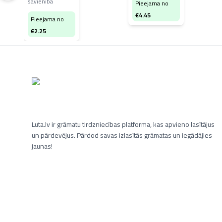
savienība
Pieejama no
€
4.45
Pieejama no
€
2.25
Luta.lv ir grāmatu tirdzniecības platforma, kas apvieno lasītājus
un pārdevējus. Pārdod savas izlasītās grāmatas un iegādājies
jaunas!