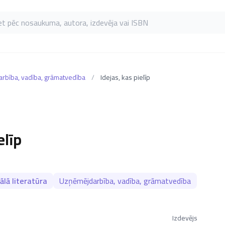
as pēc nosaukuma, autora, izdevēja vai ISBN
rbība, vadība, grāmatvedība
/
Idejas, kas pielīp
elīp
ālā literatūra
Uzņēmējdarbība, vadība, grāmatvedība
Izdevējs