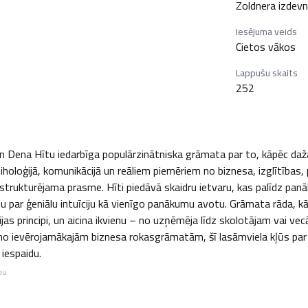
Zoldnera izdevn
Iesējuma veids
Cietos vākos
Lappušu skaits
252
a un Dena Hītu iedarbīga populārzinātniska grāmata par to, kāpēc daž
siholoģijā, komunikācijā un reāliem piemēriem no biznesa, izglītības, p
t strukturējama prasme. Hīti piedāvā skaidru ietvaru, kas palīdz panā
ītu par ģeniālu intuīciju kā vienīgo panākumu avotu. Grāmata rāda, 
ijas principi, un aicina ikvienu – no uzņēmēja līdz skolotājam vai v
o ievērojamākajām biznesa rokasgrāmatām, šī lasāmviela kļūs par prak
 iespaidu.
bu