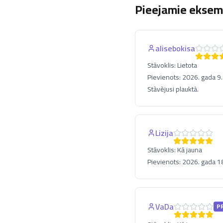
Pieejamie eksemp
alisebokisa
Stāvoklis:
Lietota
Pievienots:
2026. gada 9. 
Stàvèjusi plauktà.
Lizija
Stāvoklis:
Kā jauna
Pievienots:
2026. gada 18.
VaDa
P