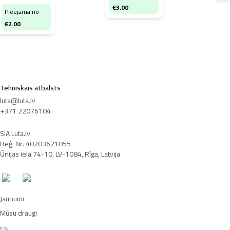
Pi
€
3.00
Pieejama no
€
7
€
2.00
Tehniskais atbalsts
luta@luta.lv
+371 22076104
SIA Luta.lv
Reģ. Nr. 40203621055
Ūnijas iela 74-10, LV-1084, Rīga, Latvija
Jaunumi
Mūsu draugi