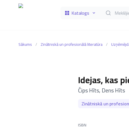
Katalogs
Meklēt grāmat
Sākums
/
Zinātniskā un profesionālā literatūra
/
Uzņēmējda
Idejas, kas pi
–
Čips Hīts
,
Dens Hīts
Zinātniskā un profesion
ISBN