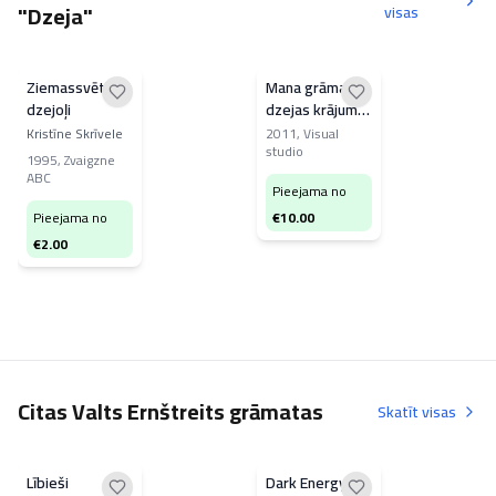
"Dzeja"
visas
Ziemassvētku
Mana grāmata
dzejoļi
dzejas krājums
5. sējums
Kristīne Skrīvele
2011
,
Visual
studio
1995
,
Zvaigzne
ABC
Pieejama no
Pieejama no
€
10.00
€
2.00
Citas Valts Ernštreits grāmatas
Skatīt visas
Lībieši
Dark Energy