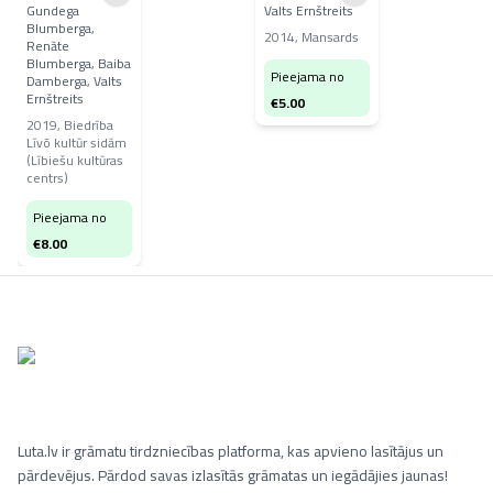
Gundega
Valts Ernštreits
Blumberga,
2014
,
Mansards
Renāte
Blumberga, Baiba
Pieejama no
Damberga, Valts
Ernštreits
€
5.00
2019
,
Biedrība
Līvõ kultūr sidām
(Lībiešu kultūras
centrs)
Pieejama no
€
8.00
Luta.lv ir grāmatu tirdzniecības platforma, kas apvieno lasītājus un
pārdevējus. Pārdod savas izlasītās grāmatas un iegādājies jaunas!