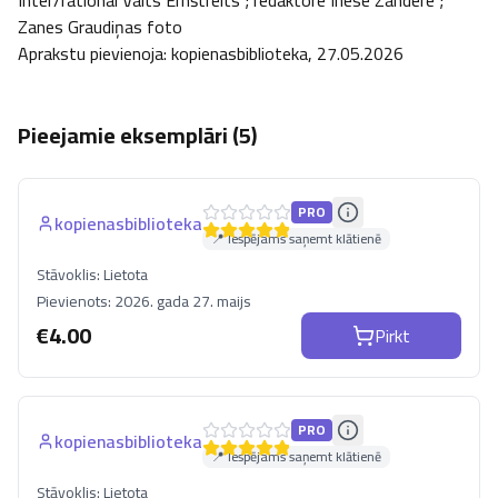
Inter/rational Valts Ernštreits ; redaktore Inese Zandere ; 
Zanes Graudiņas foto

Aprakstu pievienoja: kopienasbiblioteka, 27.05.2026
Pieejamie eksemplāri (
5
)
PRO
kopienasbiblioteka
📍 Iespējams saņemt klātienē
Stāvoklis:
Lietota
Pievienots:
2026. gada 27. maijs
€
4.00
Pirkt
PRO
kopienasbiblioteka
📍 Iespējams saņemt klātienē
Stāvoklis:
Lietota