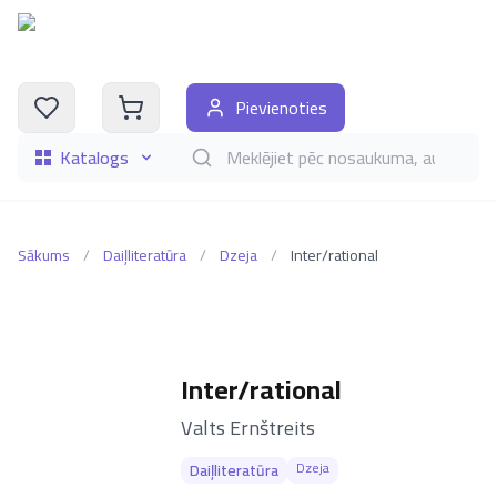
Pievienoties
Katalogs
Meklēt grāmatas pēc nosaukuma, autora, i
Sākums
/
Daiļliteratūra
/
Dzeja
/
Inter/rational
Inter/rational
–
Valts Ernštreits
Dzeja
Daiļliteratūra