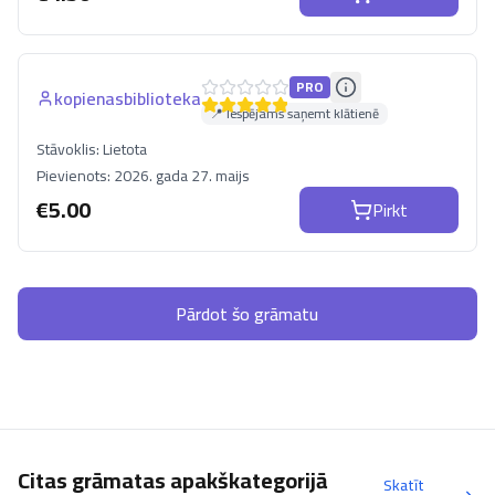
PRO
kopienasbiblioteka
📍 Iespējams saņemt klātienē
Stāvoklis:
Lietota
Pievienots:
2026. gada 27. maijs
€
5.00
Pirkt
Pārdot šo grāmatu
Citas grāmatas apakškategorijā
Skatīt