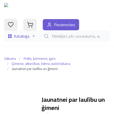
Pievienoties
Katalogs
Meklēt grāmatas pēc nosaukuma, autora, i
Sākums
/
Prāts, ķermenis, gars
/
Ģimene, attiecības, bērnu audzināšana
/
Jaunatnei par laulību un ģimeni
Jaunatnei par laulību un
ģimeni