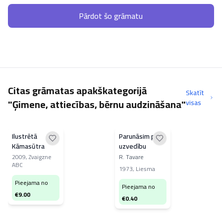
Pārdot šo grāmatu
Citas grāmatas apakškategorijā
Skatīt
"Ģimene, attiecības, bērnu audzināšana"
visas
Ilustrētā
Parunāsim par
Kāmasūtra
uzvedību
2009
,
Zvaigzne
R. Tavare
ABC
1973
,
Liesma
Pieejama no
Pieejama no
€
9.00
€
0.40