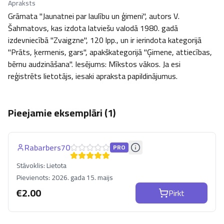
Apraksts
Grāmata "Jaunatnei par laulību un ģimeni", autors V. 
Šahmatovs, kas izdota latviešu valodā 1980. gadā 
izdevniecībā "Zvaigzne", 120 lpp., un ir ierindota kategorijā 
"Prāts, ķermenis, gars", apakškategorijā "Ģimene, attiecības, 
bērnu audzināšana". Iesējums: Mīkstos vākos. Ja esi 
reģistrēts lietotājs, iesaki apraksta papildinājumus.
Pieejamie eksemplāri (
1
)
Rabarbers70
PRO
Stāvoklis:
Lietota
Pievienots:
2026. gada 15. maijs
€
2.00
Pirkt