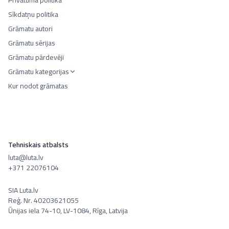
Privātuma politika
Sīkdatņu politika
Grāmatu autori
Grāmatu sērijas
Grāmatu pārdevēji
Grāmatu kategorijas
Kur nodot grāmatas
Tehniskais atbalsts
luta@luta.lv
+371 22076104
SIA Luta.lv
Reģ. Nr. 40203621055
Ūnijas iela 74-10, LV-1084, Rīga, Latvija