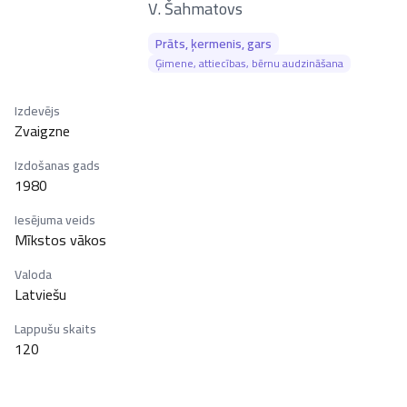
–
V. Šahmatovs
Prāts, ķermenis, gars
Ģimene, attiecības, bērnu audzināšana
Izdevējs
Zvaigzne
Izdošanas gads
1980
Iesējuma veids
Mīkstos vākos
Valoda
Latviešu
Lappušu skaits
120