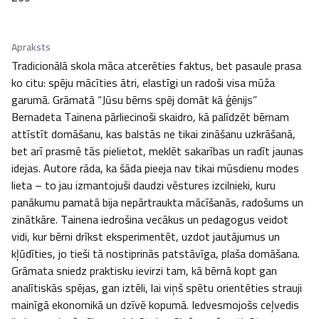
Apraksts
Tradicionālā skola māca atcerēties faktus, bet pasaule prasa 
ko citu: spēju mācīties ātri, elastīgi un radoši visa mūža 
garumā. Grāmatā “Jūsu bērns spēj domāt kā ģēnijs” 
Bernadeta Tainena pārliecinoši skaidro, kā palīdzēt bērnam 
attīstīt domāšanu, kas balstās ne tikai zināšanu uzkrāšanā, 
bet arī prasmē tās pielietot, meklēt sakarības un radīt jaunas 
idejas. Autore rāda, ka šāda pieeja nav tikai mūsdienu modes 
lieta – to jau izmantojuši daudzi vēstures izcilnieki, kuru 
panākumu pamatā bija nepārtraukta mācīšanās, radošums un 
zinātkāre. Tainena iedrošina vecākus un pedagogus veidot 
vidi, kur bērni drīkst eksperimentēt, uzdot jautājumus un 
kļūdīties, jo tieši tā nostiprinās patstāvīga, plaša domāšana. 
Grāmata sniedz praktisku ievirzi tam, kā bērnā kopt gan 
analītiskās spējas, gan iztēli, lai viņš spētu orientēties strauji 
mainīgā ekonomikā un dzīvē kopumā. Iedvesmojošs ceļvedis 