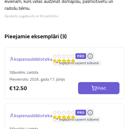
ikvienam, kurš vēlas audzināt domājošu, pašmotivētu un 
radošu bērnu.
Apraksts sagatavots ar MI palīdzību
Pieejamie eksemplāri (
3
)
PRO
kopienasbiblioteka
📍 Iespējams saņemt klātienē
Stāvoklis:
Lietota
Pievienots:
2026. gada 17. jūnijs
€
12.50
Pirkt
PRO
kopienasbiblioteka
📍 Iespējams saņemt klātienē
Stāvoklis:
Lietota