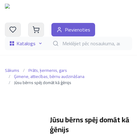
Pievienoties
Katalogs
Meklēt grāmatas pēc nosaukuma, autora, i
Sākums
/
Prāts, ķermenis, gars
/
Ģimene, attiecības, bērnu audzināšana
/
Jūsu bērns spēj domāt kā ģēnijs
Jūsu bērns spēj domāt kā
ģēnijs