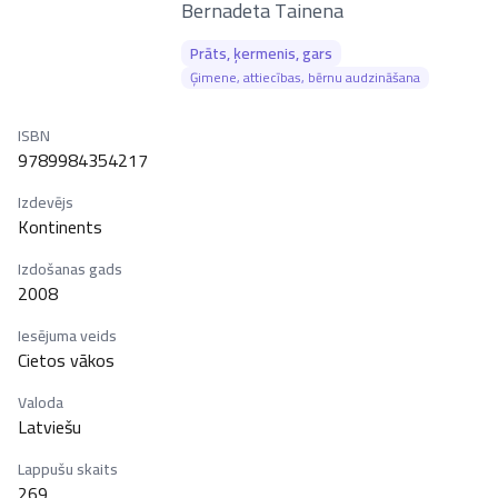
–
Bernadeta Tainena
Prāts, ķermenis, gars
Ģimene, attiecības, bērnu audzināšana
ISBN
9789984354217
Izdevējs
Kontinents
Izdošanas gads
2008
Iesējuma veids
Cietos vākos
Valoda
Latviešu
Lappušu skaits
269