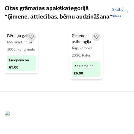
Citas grāmatas apakškategorijā
Skatīt
"Ģimene, attiecības, bērnu audzināšana"
visas
Bērniņu gaidot
Ģimenes
psiholoģija
Meriana Brinlija
Ārija Karpova
2003
,
Kontinents
2006
,
RaKa
Pieejama no
Pieejama no
€
1.00
€
6.00