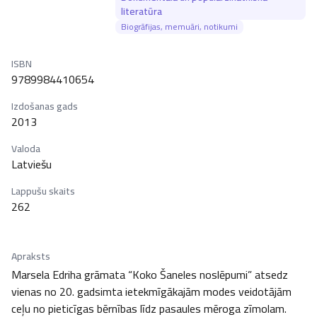
literatūra
Biogrāfijas, memuāri, notikumi
ISBN
9789984410654
Izdošanas gads
2013
Valoda
Latviešu
Lappušu skaits
262
Apraksts
Marsela Edriha grāmata “Koko Šaneles noslēpumi” atsedz 
vienas no 20. gadsimta ietekmīgākajām modes veidotājām 
ceļu no pieticīgas bērnības līdz pasaules mēroga zīmolam. 