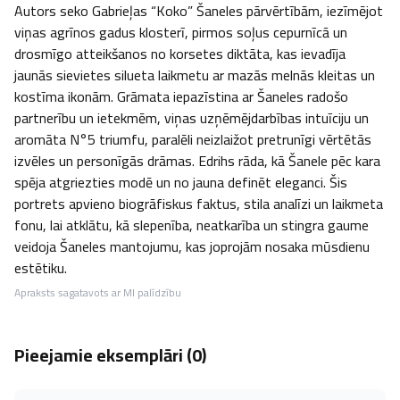
Autors seko Gabrieļas “Koko” Šaneles pārvērtībām, iezīmējot 
viņas agrīnos gadus klosterī, pirmos soļus cepurnīcā un 
drosmīgo atteikšanos no korsetes diktāta, kas ievadīja 
jaunās sievietes silueta laikmetu ar mazās melnās kleitas un 
kostīma ikonām. Grāmata iepazīstina ar Šaneles radošo 
partnerību un ietekmēm, viņas uzņēmējdarbības intuīciju un 
aromāta N°5 triumfu, paralēli neizlaižot pretrunīgi vērtētās 
izvēles un personīgās drāmas. Edrihs rāda, kā Šanele pēc kara 
spēja atgriezties modē un no jauna definēt eleganci. Šis 
portrets apvieno biogrāfiskus faktus, stila analīzi un laikmeta 
fonu, lai atklātu, kā slepenība, neatkarība un stingra gaume 
veidoja Šaneles mantojumu, kas joprojām nosaka mūsdienu 
estētiku.
Apraksts sagatavots ar MI palīdzību
Pieejamie eksemplāri (
0
)