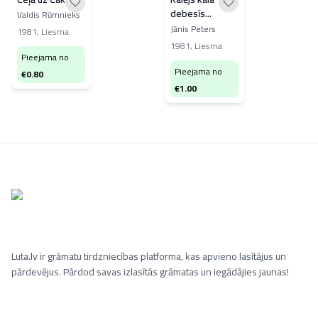
debesīs...
Valdis Rūmnieks
Jānis Peters
1981
,
Liesma
1981
,
Liesma
Pieejama no
Pieejama no
€
0.80
€
1.00
Luta.lv ir grāmatu tirdzniecības platforma, kas apvieno lasītājus un
pārdevējus. Pārdod savas izlasītās grāmatas un iegādājies jaunas!