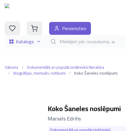
Pievienoties
Katalogs
Meklēt grāmatas pēc nosaukuma, autora, i
Sākums
/
Dokumentālā un populārzinātniskā literatūra
/
Biogrāfijas, memuāri, notikumi
/
Koko Šaneles noslēpumi
Koko Šaneles noslēpumi
–
Marsels Edrihs
Dokumentālā un populārzinātniskā