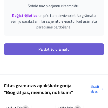
Šobrīd nav pieejamu eksemplāru.
Reģistrējieties
un pēc tam pievienojiet šo grāmatu
vēlmju sarakstam, lai saņemtu e-pastu, kad grāmata
parādīsies pārdošanā!
Pārdot šo grāmatu
Citas grāmatas apakškategorijā
Skatīt
"Biogrāfijas, memuāri, notikumi"
visas
Ceļā uz Čaku
Kalējs kala