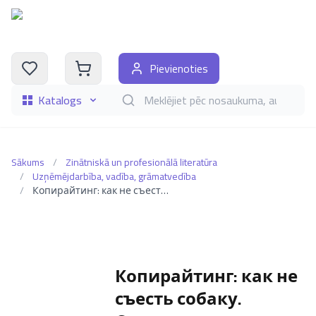
Pievienoties
Katalogs
Meklēt grāmatas pēc nosaukuma, autora, i
Sākums
/
Zinātniskā un profesionālā literatūra
/
Uzņēmējdarbība, vadība, grāmatvedība
/
Копирайтинг: как не съесть собаку. Создаем тексты, которые продают
Копирайтинг: как не
съесть собаку.