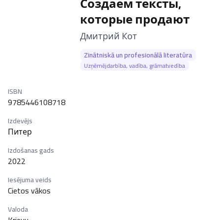
Создаем тексты,
которые продают
–
Дмитрий Кот
Zinātniskā un profesionālā literatūra
Uzņēmējdarbība, vadība, grāmatvedība
ISBN
9785446108718
Izdevējs
Питер
Izdošanas gads
2022
Iesējuma veids
Cietos vākos
Valoda