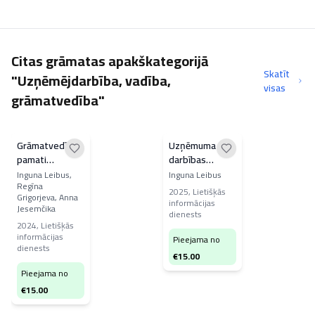
Citas grāmatas apakškategorijā
Skatīt
"Uzņēmējdarbība, vadība,
visas
grāmatvedība"
Grāmatvedības
Uzņēmuma
pamati
darbības
uzņēmumos
uzsākšana,
Inguna Leibus,
Inguna Leibus
Regīna
grāmatvedība
2025
,
Lietišķās
Grigorjeva, Anna
un nodokļi
informācijas
Jesemčika
dienests
2024
,
Lietišķās
informācijas
Pieejama no
dienests
€
15.00
Pieejama no
€
15.00