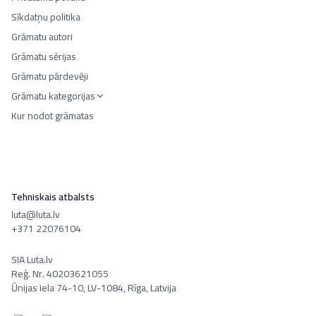
Sīkdatņu politika
Grāmatu autori
Grāmatu sērijas
Grāmatu pārdevēji
Grāmatu kategorijas
Kur nodot grāmatas
Tehniskais atbalsts
luta@luta.lv
+371 22076104
SIA Luta.lv
Reģ. Nr. 40203621055
Ūnijas iela 74-10, LV-1084, Rīga, Latvija