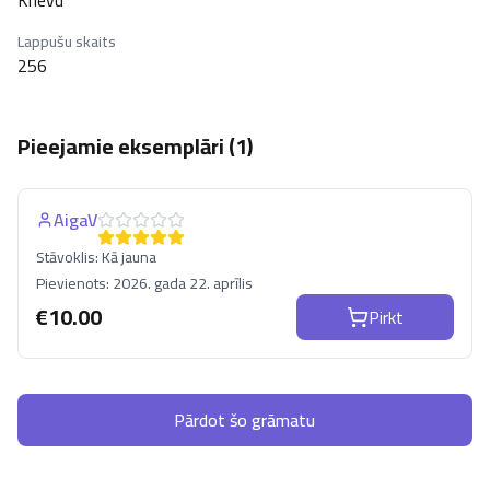
Krievu
Lappušu skaits
256
Pieejamie eksemplāri (
1
)
AigaV
Stāvoklis:
Kā jauna
Pievienots:
2026. gada 22. aprīlis
€
10.00
Pirkt
Pārdot šo grāmatu