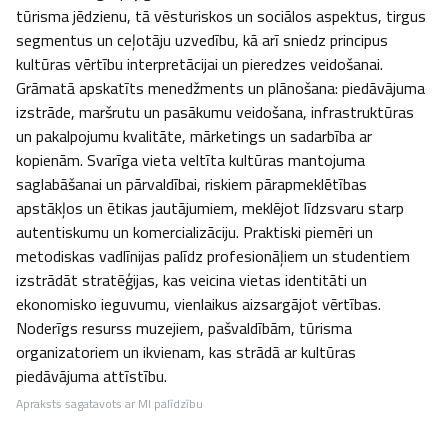
tūrisma jēdzienu, tā vēsturiskos un sociālos aspektus, tirgus 
segmentus un ceļotāju uzvedību, kā arī sniedz principus 
kultūras vērtību interpretācijai un pieredzes veidošanai. 
Grāmatā apskatīts menedžments un plānošana: piedāvājuma 
izstrāde, maršrutu un pasākumu veidošana, infrastruktūras 
un pakalpojumu kvalitāte, mārketings un sadarbība ar 
kopienām. Svarīga vieta veltīta kultūras mantojuma 
saglabāšanai un pārvaldībai, riskiem pārapmeklētības 
apstākļos un ētikas jautājumiem, meklējot līdzsvaru starp 
autentiskumu un komercializāciju. Praktiski piemēri un 
metodiskas vadlīnijas palīdz profesionāļiem un studentiem 
izstrādāt stratēģijas, kas veicina vietas identitāti un 
ekonomisko ieguvumu, vienlaikus aizsargājot vērtības. 
Noderīgs resurss muzejiem, pašvaldībām, tūrisma 
organizatoriem un ikvienam, kas strādā ar kultūras 
piedāvājuma attīstību.
Apraksts sagatavots ar MI palīdzību