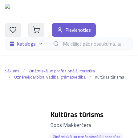
Pievienoties
Katalogs
Meklēt grāmatas pēc nosaukuma, autora, i
Sākums
/
Zinātniskā un profesionālā literatūra
/
Uzņēmējdarbība, vadība, grāmatvedība
/
Kultūras tūrisms
Kultūras tūrisms
–
Bobs Makkerčers
Zinātniskā un profesionālā literatūra