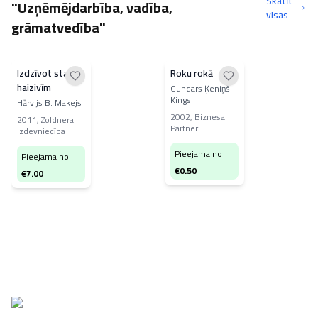
Skatīt
"Uzņēmējdarbība, vadība,
visas
grāmatvedība"
Izdzīvot starp
Roku rokā
haizivīm
Gundars Ķeniņš-
Kings
Hārvijs B. Makejs
2002
,
Biznesa
2011
,
Zoldnera
Partneri
izdevniecība
Pieejama no
Pieejama no
€
0.50
€
7.00