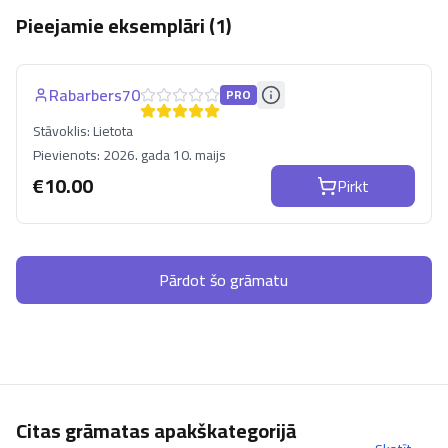
Pieejamie eksemplāri (
1
)
Rabarbers70
PRO
Stāvoklis:
Lietota
Pievienots:
2026. gada 10. maijs
€
10.00
Pirkt
Pārdot šo grāmatu
Citas grāmatas apakškategorijā