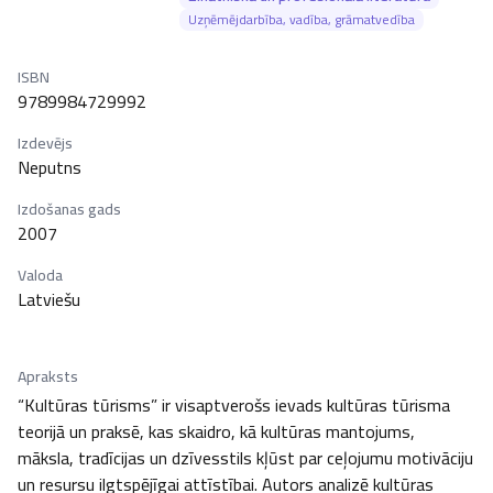
Uzņēmējdarbība, vadība, grāmatvedība
ISBN
9789984729992
Izdevējs
Neputns
Izdošanas gads
2007
Valoda
Latviešu
Apraksts
“Kultūras tūrisms” ir visaptverošs ievads kultūras tūrisma 
teorijā un praksē, kas skaidro, kā kultūras mantojums, 
māksla, tradīcijas un dzīvesstils kļūst par ceļojumu motivāciju 
un resursu ilgtspējīgai attīstībai. Autors analizē kultūras 