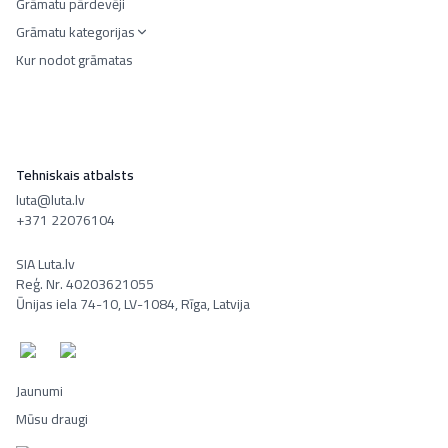
Grāmatu pārdevēji
Grāmatu kategorijas
Kur nodot grāmatas
Tehniskais atbalsts
luta@luta.lv
+371 22076104
SIA Luta.lv
Reģ. Nr. 40203621055
Ūnijas iela 74-10, LV-1084, Rīga, Latvija
Jaunumi
Mūsu draugi