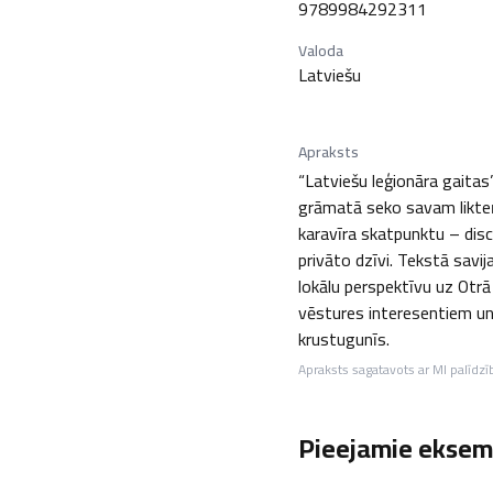
9789984292311
Valoda
Latviešu
Apraksts
“Latviešu leģionāra gaitas”
grāmatā seko savam likteņ
karavīra skatpunktu – disc
privāto dzīvi. Tekstā savi
lokālu perspektīvu uz Otrā
vēstures interesentiem un 
krustugunīs.
Apraksts sagatavots ar MI palīdzī
Pieejamie eksemp