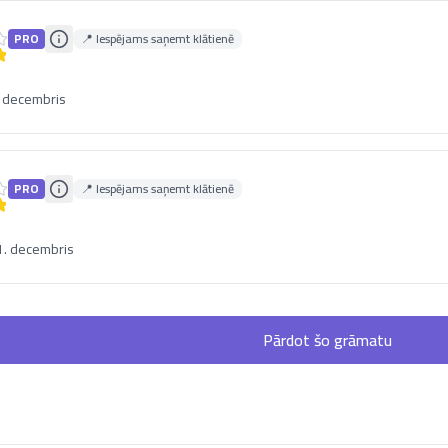
PRO
📍 Iespējams saņemt klātienē
. decembris
PRO
📍 Iespējams saņemt klātienē
1. decembris
Pārdot šo grāmatu