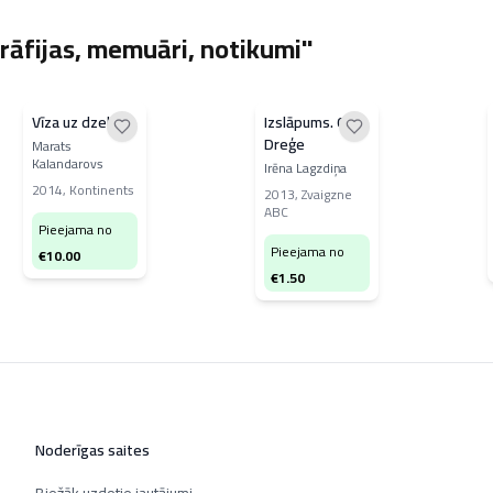
rāfijas, memuāri, notikumi"
Vīza uz dzelmi
Izslāpums. Olga
Dreģe
Marats
Kalandarovs
Irēna Lagzdiņa
2014
,
Kontinents
2013
,
Zvaigzne
ABC
Pieejama no
Pieejama no
€
10.00
€
1.50
Noderīgas saites