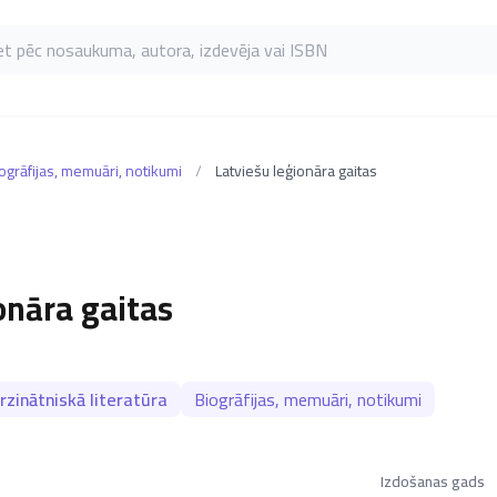
as pēc nosaukuma, autora, izdevēja vai ISBN
ogrāfijas, memuāri, notikumi
/
Latviešu leģionāra gaitas
onāra gaitas
zinātniskā literatūra
Biogrāfijas, memuāri, notikumi
Izdošanas gads