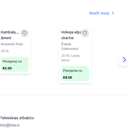
Skatīt visas
Kambala...,
Hokeja elpas
Mana
āmen!
skartie
Iev
Armands Puče
Ēvalds
Ieva
Grabovskis
2014
200
2016
,
Lauku
Avīze
Pieejama no
Pi
€
5.00
€
2
Pieejama no
€
8.00
Tehniskais atbalsts
luta@luta.lv