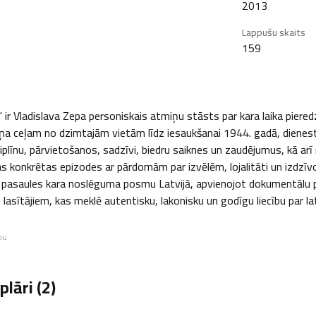
2013
Lappušu skaits
159
 ir Vladislava Zepa personiskais atmiņu stāsts par kara laika piered
a ceļam no dzimtajām vietām līdz iesaukšanai 1944. gadā, dienestam
iplīnu, pārvietošanos, sadzīvi, biedru saiknes un zaudējumus, kā a
jas konkrētas epizodes ar pārdomām par izvēlēm, lojalitāti un izdzī
 pasaules kara noslēguma posmu Latvijā, apvienojot dokumentālu pre
lasītājiem, kas meklē autentisku, lakonisku un godīgu liecību par lat
bu
lāri (
2
)