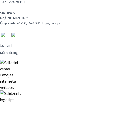
+371 22076104
SIA Luta.lv
Reģ. Nr. 40203621055
Ūnijas iela 74-10, LV-1084, Rīga, Latvija
Jaunumi
Mūsu draugi
Portatīvie datori, Smaržas, Mēbeles, Ledusskapji, Lego, Velosipēdi,