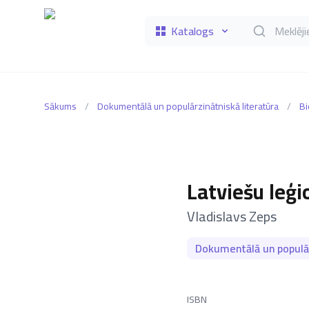
Katalogs
Meklēt grāmat
Sākums
/
Dokumentālā un populārzinātniskā literatūra
/
Bi
Latviešu leģi
–
Vladislavs Zeps
Dokumentālā un populār
ISBN