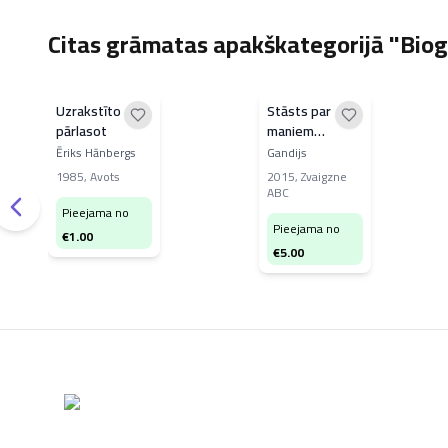
Citas grāmatas apakškategorijā "Biog
Uzrakstīto
Stāsts par
pārlasot
maniem
eksperimentiem
Ēriks Hānbergs
Gandijs
ar patiesību
1985
,
Avots
2015
,
Zvaigzne
ABC
Pieejama no
Pieejama no
€
1.00
€
5.00