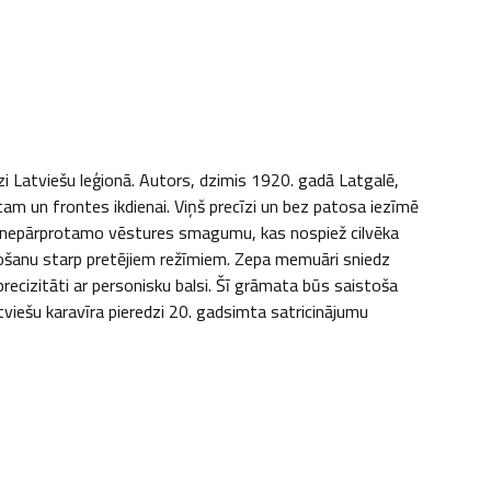
zi Latviešu leģionā. Autors, dzimis 1920. gadā Latgalē, 
 un frontes ikdienai. Viņš precīzi un bez patosa iezīmē 
rī nepārprotamo vēstures smagumu, kas nospiež cilvēka 
vošanu starp pretējiem režīmiem. Zepa memuāri sniedz 
cizitāti ar personisku balsi. Šī grāmata būs saistoša 
viešu karavīra pieredzi 20. gadsimta satricinājumu 