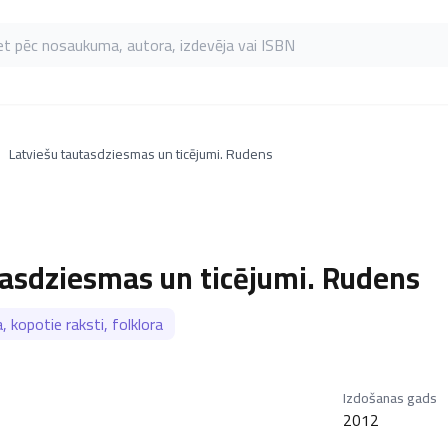
as pēc nosaukuma, autora, izdevēja vai ISBN
Latviešu tautasdziesmas un ticējumi. Rudens
tasdziesmas un ticējumi. Rudens
, kopotie raksti, folklora
Izdošanas gads
2012