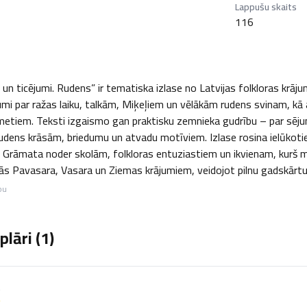
Lappušu skaits
116
n ticējumi. Rudens” ir tematiska izlase no Latvijas folkloras krāju
mi par ražas laiku, talkām, Miķeļiem un vēlākām rudens svinam, kā a
metiem. Teksti izgaismo gan praktisku zemnieka gudrību – par sējum
rudens krāsām, briedumu un atvadu motīviem. Izlase rosina ielūkoties
 Grāmata noder skolām, folkloras entuziastiem un ikvienam, kurš 
īdzās Pavasara, Vasara un Ziemas krājumiem, veidojot pilnu gadskārt
bu
lāri (
1
)