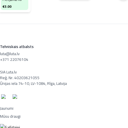
€
3.00
Pi
€
5
Tehniskais atbalsts
luta@luta.lv
+371 22076104
SIA Luta.lv
Reģ. Nr. 40203621055
Ūnijas iela 74-10, LV-1084, Rīga, Latvija
Jaunumi
Mūsu draugi