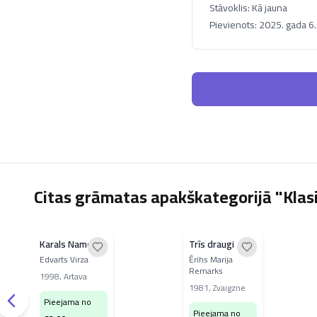
Stāvoklis:
Kā jauna
Pievienots:
2025. gada 6
Citas grāmatas apakškategorijā "Klasik
Karals Nameitis
Trīs draugi
Edvarts Virza
Ērihs Marija
Remarks
1998
,
Artava
1981
,
Zvaigzne
Pieejama no
Pieejama no