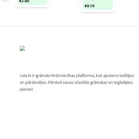
€
2.00
€
0.10
Luta.lv ir grāmatu tirdzniecības platforma, kas apvieno lasītājus
un pārdevējus. Pārdod savas izlasītās grāmatas un iegādājies
jaunas!