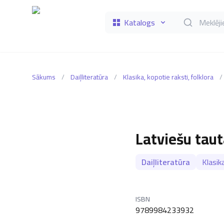
Katalogs
Meklēt grāmat
Sākums
/
Daiļliteratūra
/
Klasika, kopotie raksti, folklora
/
Latviešu tau
Daiļliteratūra
Klasika
ISBN
9789984233932