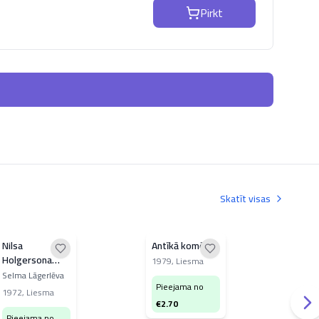
Pirkt
Skatīt visas
Nilsa
Antīkā komēdija
Lug
Holgersona
Ham
1979
,
Liesma
brīnišķīgais
Kara
Selma Lāgerlēva
Vilj
Pieejama no
ceļojums
Rom
1972
,
Liesma
196
Džu
€
2.70
Izde
Zvai
Pieejama no