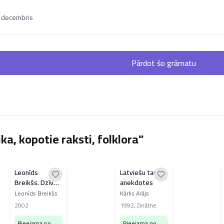
. decembris
Pārdot šo grāmatu
a, kopotie raksti, folklora"
Leonīds
Latviešu tautas
Breikšs. Dzīve
anekdotes
un darbi 3
Leonīds Breikšs
Kārlis Arājs
2002
1992
,
Zinātne
Pieejama no
Pieejama no