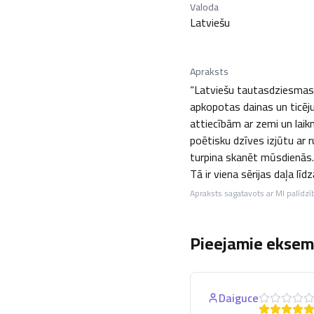
Valoda
Latviešu
Apraksts
“Latviešu tautasdziesmas u
apkopotas dainas un ticēju
attiecībām ar zemi un laik
poētisku dzīves izjūtu ar 
turpina skanēt mūsdienās.
Tā ir viena sērijas daļa l
Apraksts sagatavots ar MI palīdzī
Pieejamie eksemp
Daiguce