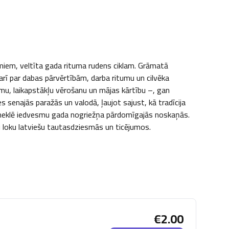
miem, veltīta gada rituma rudens ciklam. Grāmatā 
rī par dabas pārvērtībām, darba ritumu un cilvēka 
u, laikapstākļu vērošanu un mājas kārtību –, gan 
 senajās paražās un valodā, ļaujot sajust, kā tradīcija 
meklē iedvesmu gada nogriežņa pārdomīgajās noskaņās. 
u loku latviešu tautasdziesmās un ticējumos.
€
2.00