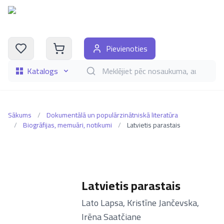
Pievienoties
Katalogs
Meklēt grāmatas pēc nosaukuma, autora, i
Sākums
/
Dokumentālā un populārzinātniskā literatūra
/
Biogrāfijas, memuāri, notikumi
/
Latvietis parastais
Latvietis parastais
–
Lato Lapsa
,
Kristīne Jančevska
,
Irēna Saatčiane