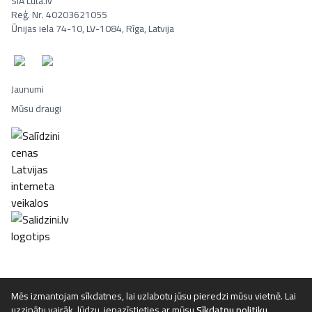
SIA Luta.lv
Reģ. Nr. 40203621055
Ūnijas iela 74-10, LV-1084, Rīga, Latvija
Jaunumi
Mūsu draugi
Portatīvie datori, Smaržas, Mēbeles, Ledusskapji, Lego, Velosipēd
Mēs izmantojam sīkdatnes, lai uzlabotu jūsu pieredzi mūsu vietnē. Lai
uzzinātu vairāk, lūdzu, iepazīstieties ar mūsu
Sīkdatņu politiku
.
©
2026
Luta.lv. Visas tiesības aizsargātas.