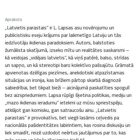
Apraksts
„Latvietis parastais” ir L. Lapsas asu novērojumu un 
publicistisku eseju krājums par laikmetīgo Latviju un tās 
iedzīvotāju ikdienas paradoksiem. Autors, balstoties 
žurnālista skatījumā, izseko mītu un realitātes saskarsmi – 
kā veidojas „vidējais latvietis”, kā viņš patērē, balso, strīdas 
un sapņo, un kā stereotipi baro kolektīvo pašsajūtu. Grāmatā 
apvienotas dzēlīgas piezīmes, anekdotiski atpazīstamas 
situācijas un ironija, kas brīžiem pārtop skarbā diagnozē 
sabiedrībai, bet tikpat bieži – aicinājumā paskatīties spogulī 
bez aizspriedumiem. Lapsa rūpīgi šķetina politikas, mediju un 
„mazo ikdienas ieradumu” ietekmi uz mūsu spriestspēju, 
atklājot gan komisku, gan satraucošu ainu. „Latvietis 
parastais” ir provokatīvs, bet viegli lasāms ceļvedis pa 
nacionālās pašidentitātes labirintiem, kas rosina diskusiju un 
liek smaidīt, reizē uzdodot neērtus jautājumus par to, kas 