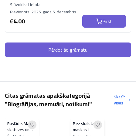
Stāvoklis:
Lietota
Pievienots:
2025. gada 5. decembris
€
4.00
Pirkt
Pārdot šo grāmatu
Citas grāmatas apakškategorijā
Skatīt
"Biogrāfijas, memuāri, notikumi"
visas
Rusiāde. Manas
Bez skaistas
skatuves un
maskas I
kara gaitas