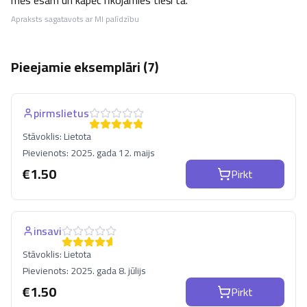
mēs esam un kāpēc rīkojamies tieši tā.
Apraksts sagatavots ar MI palīdzību
Pieejamie eksemplāri (
7
)
pirmslietus
Stāvoklis:
Lietota
Pievienots:
2025. gada 12. maijs
€
1.50
Pirkt
insavi
Stāvoklis:
Lietota
Pievienots:
2025. gada 8. jūlijs
€
1.50
Pirkt