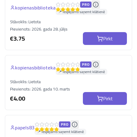
PRO
kopienasbiblioteka
📍 Iespējams saņemt klātienē
Stāvoklis:
Lietota
Pievienots:
2026. gada 28. jūlijs
€
3.75
Pirkt
PRO
kopienasbiblioteka
📍 Iespējams saņemt klātienē
Stāvoklis:
Lietota
Pievienots:
2026. gada 10. marts
€
4.00
Pirkt
PRO
papels83
📍 Iespējams saņemt klātienē