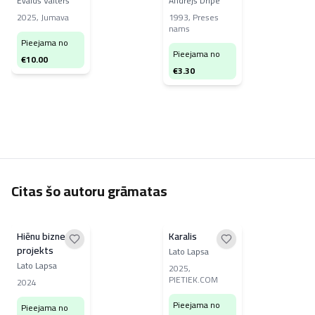
Ēvalds Valters
Andrejs Dripe
2025
,
Jumava
1993
,
Preses
nams
Pieejama no
Pieejama no
€
10.00
€
3.30
Citas šo autoru grāmatas
Hiēnu biznesa
Karalis
projekts
Lato Lapsa
Lato Lapsa
2025
,
PIETIEK.COM
2024
Pieejama no
Pieejama no