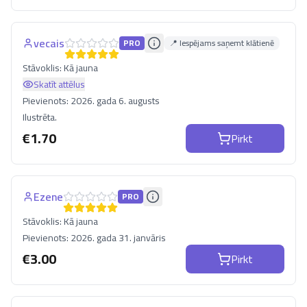
vecais
PRO
📍 Iespējams saņemt klātienē
Stāvoklis:
Kā jauna
Skatīt attēlus
Pievienots:
2026. gada 6. augusts
Ilustrēta.
€
1.70
Pirkt
Ezene
PRO
Stāvoklis:
Kā jauna
Pievienots:
2026. gada 31. janvāris
€
3.00
Pirkt