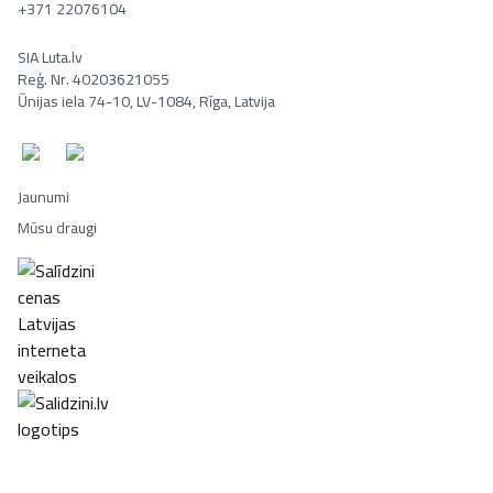
+371 22076104
SIA Luta.lv
Reģ. Nr. 40203621055
Ūnijas iela 74-10, LV-1084, Rīga, Latvija
Jaunumi
Mūsu draugi
Portatīvie datori, Smaržas, Mēbeles, Ledusskapji, Lego, Velosipēd