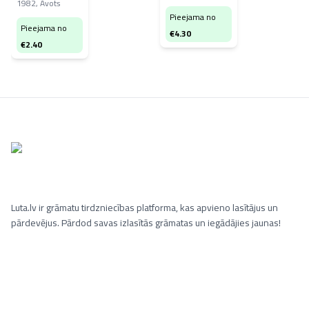
1982
,
Avots
Pieejama no
Pieejama no
€
4.30
€
2.40
Luta.lv ir grāmatu tirdzniecības platforma, kas apvieno lasītājus un
pārdevējus. Pārdod savas izlasītās grāmatas un iegādājies jaunas!