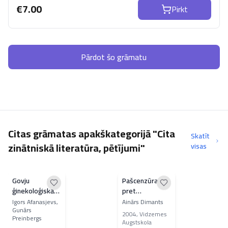
€
7.00
Pirkt
Pārdot šo grāmatu
Citas grāmatas apakškategorijā "Cita
Skatīt
zinātniskā literatūra, pētījumi"
visas
Govju
Pašcenzūra
ģinekoloģiskās
pret
slimības
paškontroli
Igors Afanasjevs,
Ainārs Dimants
Gunārs
Latvijas presē
2004
,
Vidzemes
Preinbergs
Augstskola