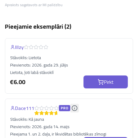
Apraksts sagatavots ar MI palīdzību
Pieejamie eksemplāri (
2
)
Illzy
Stāvoklis:
Lietota
Pievienots:
2026. gada 29. jūlijs
Lietota, ļoti labā stāvoklī
€
6.00
Pirkt
Dace111
PRO
Stāvoklis:
Kā jauna
Pievienots:
2026. gada 14. maijs
Pieejama 1. un 2. daļa, ir likvidētas bibliotēkas zīmogi