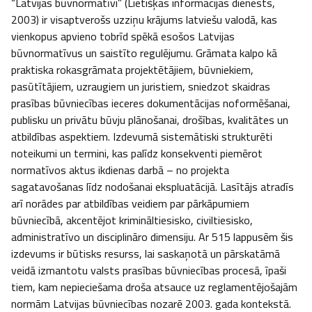
“Latvijas būvnormatīvi” (Lietišķās informācijas dienests, 
2003) ir visaptverošs uzziņu krājums latviešu valodā, kas 
vienkopus apvieno tobrīd spēkā esošos Latvijas 
būvnormatīvus un saistīto regulējumu. Grāmata kalpo kā 
praktiska rokasgrāmata projektētājiem, būvniekiem, 
pasūtītājiem, uzraugiem un juristiem, sniedzot skaidras 
prasības būvniecības ieceres dokumentācijas noformēšanai, 
publisku un privātu būvju plānošanai, drošības, kvalitātes un 
atbildības aspektiem. Izdevumā sistemātiski strukturēti 
noteikumi un termini, kas palīdz konsekventi piemērot 
normatīvos aktus ikdienas darbā – no projekta 
sagatavošanas līdz nodošanai ekspluatācijā. Lasītājs atradīs 
arī norādes par atbildības veidiem par pārkāpumiem 
būvniecībā, akcentējot krimināltiesisko, civiltiesisko, 
administratīvo un disciplināro dimensiju. Ar 515 lappusēm šis 
izdevums ir būtisks resurss, lai saskaņotā un pārskatāmā 
veidā izmantotu valsts prasības būvniecības procesā, īpaši 
tiem, kam nepieciešama droša atsauce uz reglamentējošajām 
normām Latvijas būvniecības nozarē 2003. gada kontekstā.