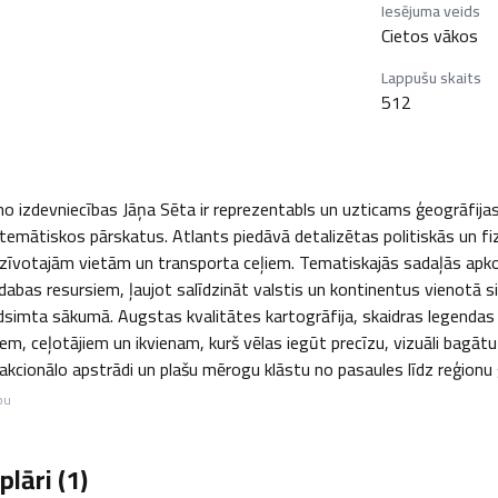
Iesējuma veids
Cietos vākos
Lappušu skaits
512
 no izdevniecības Jāņa Sēta ir reprezentabls un uzticams ģeogrāfij
temātiskos pārskatus. Atlants piedāvā detalizētas politiskās un fizi
dzīvotajām vietām un transporta ceļiem. Tematiskajās sadaļās apkop
abas resursiem, ļaujot salīdzināt valstis un kontinentus vienotā si
simta sākumā. Augstas kvalitātes kartogrāfija, skaidras legendas u
m, ceļotājiem un ikvienam, kurš vēlas iegūt precīzu, vizuāli bagātu 
dakcionālo apstrādi un plašu mērogu klāstu no pasaules līdz reģion
bu
lāri (
1
)