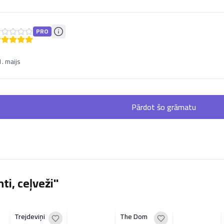
PRO
. maijs
Pārdot šo grāmatu
ti, ceļveži"
Trejdeviņi
The Dom