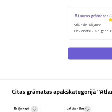
Lauras grāmatas
Stāvoklis:
Kā jauna
Pievienots:
2025. gada 31
Citas grāmatas apakškategorijā "Atlan
Brāļu kapi
Latvia - the