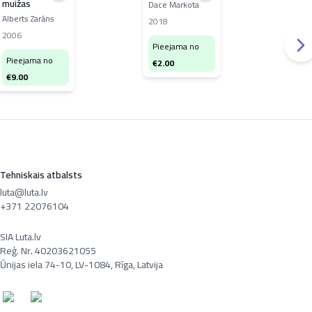
muižas
ski
Dace Markota
Alberts Zarāns
V. B
2018
2006
198
Pieejama no
Pieejama no
Pi
€
2.00
€
9.00
€
5
Tehniskais atbalsts
luta@luta.lv
+371 22076104
SIA Luta.lv
Reģ. Nr. 40203621055
Ūnijas iela 74-10, LV-1084, Rīga, Latvija