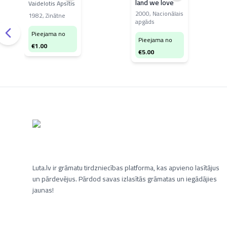
land we love
Vaidelotis Apsītis
2000
,
Nacionālais
1982
,
Zinātne
apgāds
Pieejama no
Pieejama no
€
1.00
€
5.00
Luta.lv ir grāmatu tirdzniecības platforma, kas apvieno lasītājus
un pārdevējus. Pārdod savas izlasītās grāmatas un iegādājies
jaunas!