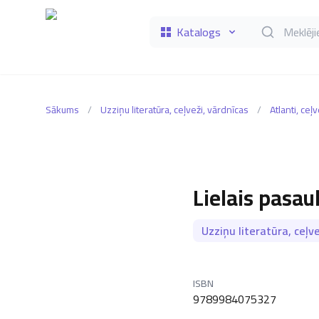
Katalogs
Meklēt grāmat
Sākums
/
Uzziņu literatūra, ceļveži, vārdnīcas
/
Atlanti, ceļv
Lielais pasau
Uzziņu literatūra, ceļve
ISBN
9789984075327