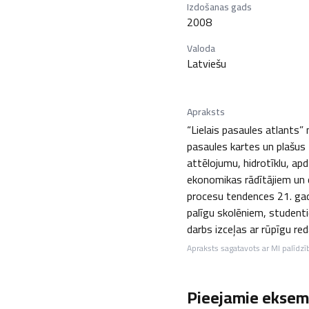
Izdošanas gads
2008
Valoda
Latviešu
Apraksts
“Lielais pasaules atlants”
pasaules kartes un plašus 
attēlojumu, hidrotīklu, ap
ekonomikas rādītājiem un d
procesu tendences 21. gad
palīgu skolēniem, studentie
darbs izceļas ar rūpīgu re
Apraksts sagatavots ar MI palīdzī
Pieejamie eksemp