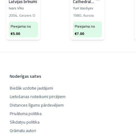
Latvijas brīnumi
Cathedral
Architectural
Ivars Vīks
Yuri Vasilyev
Ensemble in
2004
,
Geizers O
1980
,
Aurora
Riga
Pieejama no
Pieejama no
€
5.00
€
7.00
Noderīgas saites
Biežāk uzdotie jautājumi
Lietošanas noteikumi pircējiem
Distances līgums pārdevējiem
Privātuma politika
Sīkdatņu politika
Grāmatu autori