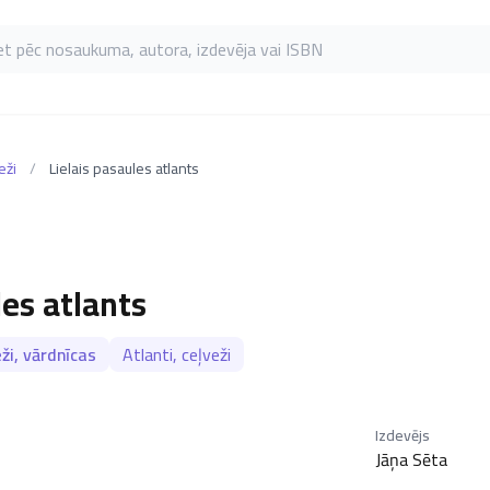
as pēc nosaukuma, autora, izdevēja vai ISBN
eži
/
Lielais pasaules atlants
les atlants
ži, vārdnīcas
Atlanti, ceļveži
Izdevējs
Jāņa Sēta