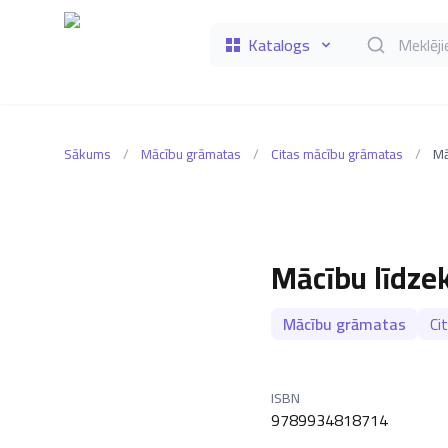
Katalogs
Meklēt grāmat
Sākums
/
Mācību grāmatas
/
Citas mācību grāmatas
/
Mā
Mācību līdze
Mācību grāmatas
Ci
ISBN
9789934818714