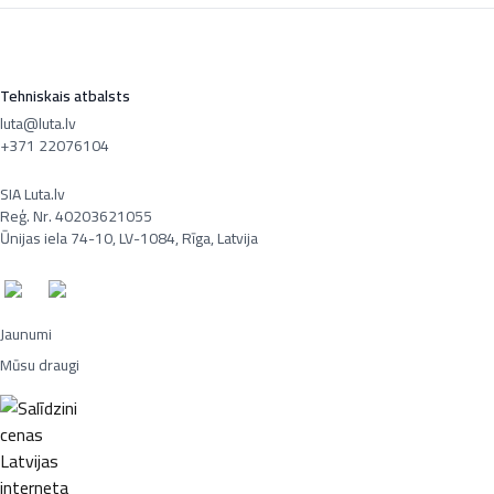
Tehniskais atbalsts
luta@luta.lv
+371 22076104
SIA Luta.lv
Reģ. Nr. 40203621055
Ūnijas iela 74-10, LV-1084, Rīga, Latvija
Jaunumi
Mūsu draugi