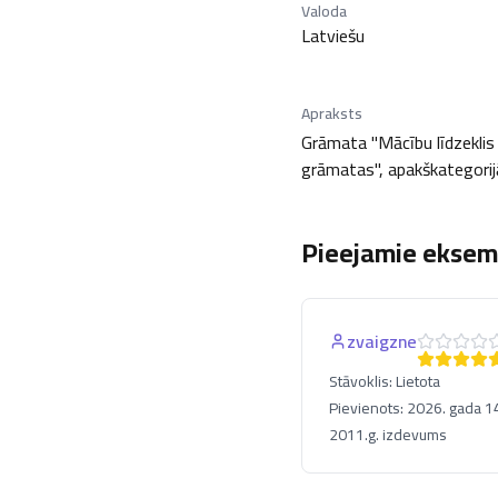
Valoda
Latviešu
Apraksts
Grāmata "Mācību līdzeklis 
grāmatas", apakškategorijā
Pieejamie eksemp
zvaigzne
Stāvoklis:
Lietota
Pievienots:
2026. gada 14.
2011.g. izdevums