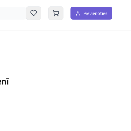
Pievienoties
enī