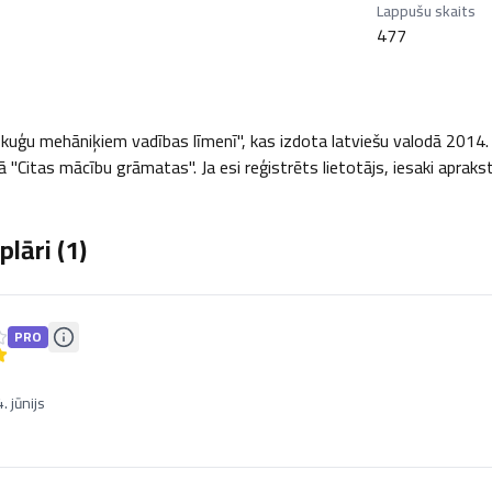
Lappušu skaits
477
kuģu mehāniķiem vadības līmenī", kas izdota latviešu valodā 2014. ga
 "Citas mācību grāmatas". Ja esi reģistrēts lietotājs, iesaki apraks
lāri (
1
)
PRO
 jūnijs