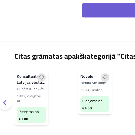
Citas grāmatas apakškategorijā "Cit
Konsultants
Novele
Latvijas vēsturē
Benita Smilktiņa
un civilzinībās 2
Gunārs Kurlovičs
1999
,
Zinātne
1997
,
Zvaigzne
ABC
Pieejama no
€
4.50
Pieejama no
€
3.00