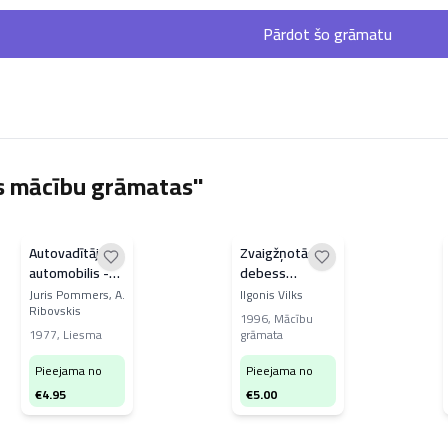
Pārdot šo grāmatu
as mācību grāmatas"
Autovadītājs -
Zvaigžņotās
automobilis -
debess
ceļš
ceļvedis
Juris Pommers, A.
Ilgonis Vilks
Ribovskis
1996
,
Mācību
1977
,
Liesma
grāmata
Pieejama no
Pieejama no
€
4.95
€
5.00