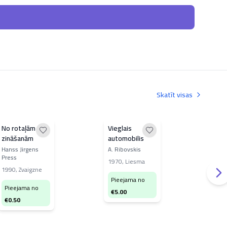
Skatīt visas
No rotaļām uz
Vieglais
Ped
zināšanām
automobilis
J. B
Hanss Jirgens
A. Ribovskis
198
Press
1970
,
Liesma
1990
,
Zvaigzne
Pi
Pieejama no
€
4
Pieejama no
€
5.00
€
0.50