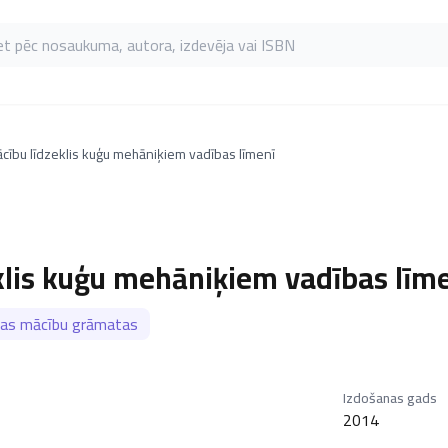
as pēc nosaukuma, autora, izdevēja vai ISBN
cību līdzeklis kuģu mehāniķiem vadības līmenī
klis kuģu mehāniķiem vadības līm
tas mācību grāmatas
Izdošanas gads
2014