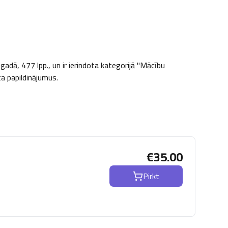
dā, 477 lpp., un ir ierindota kategorijā "Mācību 
ta papildinājumus.
€
35.00
Pirkt