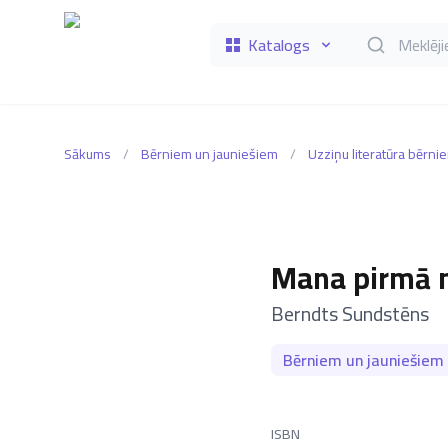
Katalogs
Meklēt grāmat
Sākums
/
Bērniem un jauniešiem
/
Uzziņu literatūra bērni
Mana pirmā 
–
Berndts Sundstēns
Bērniem un jauniešiem
ISBN