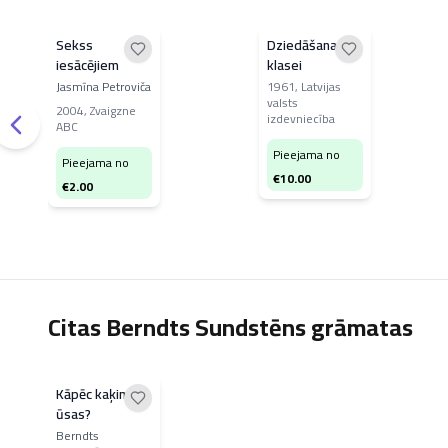
Sekss
Dziedāšana V
iesācējiem
klasei
Jasmīna Petroviča
1961
,
Latvijas
valsts
2004
,
Zvaigzne
izdevniecība
ABC
Pieejama no
Pieejama no
€
10.00
€
2.00
Citas Berndts Sundstēns grāmatas
Kāpēc kaķim ir
ūsas?
Berndts