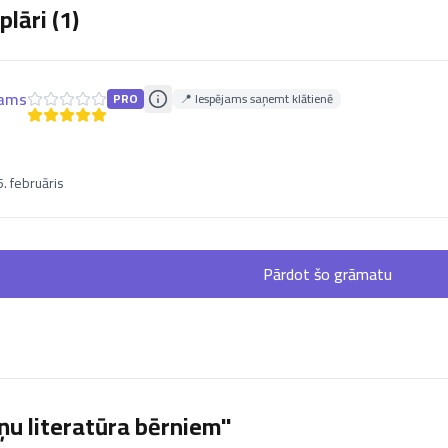
lāri (
1
)
Nams
PRO
📍 Iespējams saņemt klātienē
. februāris
Pārdot šo grāmatu
ņu literatūra bērniem"