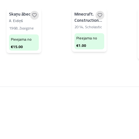
Skaņu ābece
Minecraft.
Construction
A. Eidiņš
handbook
2014
,
Scholastic
1968
,
Zvaigzne
Pieejama no
Pieejama no
€
1.00
€
15.00