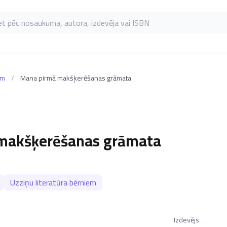
as pēc nosaukuma, autora, izdevēja vai ISBN
em
/
Mana pirmā makšķerēšanas grāmata
makšķerēšanas grāmata
Uzziņu literatūra bērniem
Izdevējs