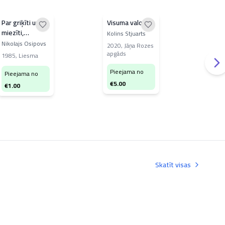
Par griķīti un
Visuma valoda
Nep
miezīti,
bar
Kolins Stjuarts
kukurūzu un
par
Nikolajs Osipovs
A. M
2020
,
Jāņa Rozes
ķimenīti
pas
apgāds
1985
,
Liesma
197
Pieejama no
Pieejama no
Pi
€
5.00
€
1.00
€
1
Skatīt visas