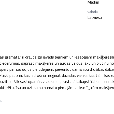
Madris
Valoda
Latviešu
 grāmata” ir draudzīgs ievads bērniem un iesācējiem makšķerēšana
 piederumus, saprast makšķeres un auklas veidus, āķu un pludiņu noz
 spert pirmos soļus pie ūdeņiem, pievēršot uzmanību drošībai, daba
raktiski padomi, kas iedrošina mēģināt dažādas vienkāršas tehnikas 
pazīt biežāk sastopamās zivis un saprast, kā laikapstākļi un dienn
rukturētu, īsu un uzticamu pamatu pirmajām veiksmīgajām makšķerēš
bu