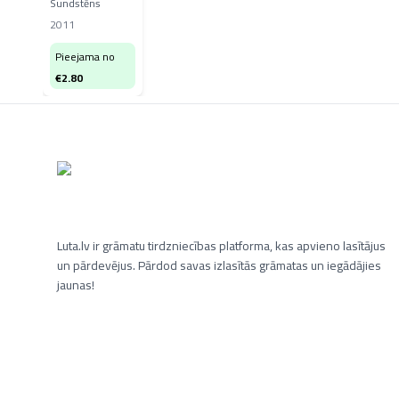
Sundstēns
2011
Pieejama no
€
2.80
Luta.lv ir grāmatu tirdzniecības platforma, kas apvieno lasītājus
un pārdevējus. Pārdod savas izlasītās grāmatas un iegādājies
jaunas!