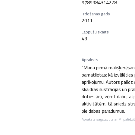
9789984314228
Izdošanas gads
2011
Lappušu skaits
43
Apraksts
“Mana pirmā makšķerēšanas
pamatlietas: kā izvēlēties
aprīkojumu. Autors palīdz
skaidras ilustrācijas un p
doties ārā, vērot dabu, at
aktivitātēm, tā sniedz st
pie dabas paradumus.
Apraksts sagatavots ar MI palīdzī