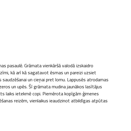
s pasaulē. Grāmata vienkāršā valodā izskaidro 
īmi, kā arī kā sagatavot ēsmas un pareizi uzsiet 
s saudzēšanai un cieņai pret lomu. Lappusēs atrodamas 
ezeros un upēs. Šī grāmata mudina jaunākos lasītājus 
akts laiks ietekmē copi. Piemērota kopīgām ģimenes 
anas reizēm, vienlaikus ieaudzinot atbildīgas atpūtas 