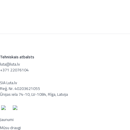
Tehniskais atbalsts
luta@luta.lv
+371 22076104
SIA Luta.lv
Reģ. Nr. 40203621055
Ūnijas iela 74-10, LV-1084, Rīga, Latvija
Jaunumi
Mūsu draugi