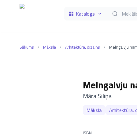
Katalogs
Meklēt grāmat
Sākums
/
Māksla
/
Arhitektūra, dizains
/
Melngalvju na
Melngalvju 
–
Māra Siliņa
Māksla
Arhitektūra, 
ISBN