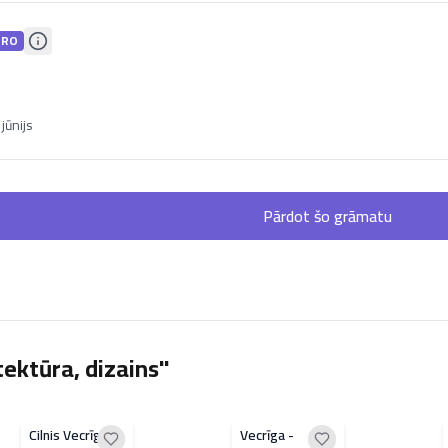
PRO
jūnijs
Pārdot šo grāmatu
ektūra, dizains"
Cilnis Vecrīgas
Vecrīga -