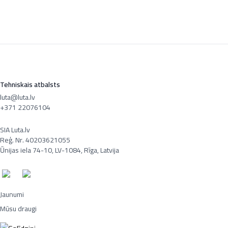
Tehniskais atbalsts
luta@luta.lv
+371 22076104
SIA Luta.lv
Reģ. Nr. 40203621055
Ūnijas iela 74-10, LV-1084, Rīga, Latvija
Jaunumi
Mūsu draugi