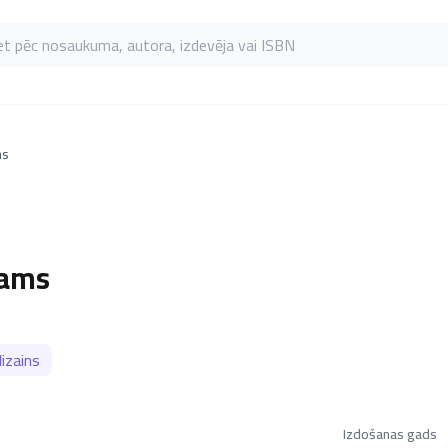
as pēc nosaukuma, autora, izdevēja vai ISBN
ms
nams
dizains
Izdošanas gads