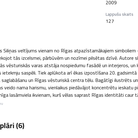
2009
Lappušu skaits
127
s Siliņas veltījums vienam no Rīgas atpazīstamākajiem simboliem 
sekojot tās izcelsmei, pārbūvēm un nozīmei pilsētas dzīvē. Autore sk
ās vēsturiskās varas atstāja nospiedumu fasādē un interjeros, un kā
 ietekmju saspēli. Tiek aplūkota arī ēkas izpostīšana 20. gadsimtā un
aglabāšanu un Rīgas vēsturiskā centra tēlu. Bagātīgi ilustrēts un 
s veido nama harismu, vienlaikus piedāvājot koncentrētu ieskatu pi
īga lasāmviela ikvienam, kurš vēlas saprast Rīgas identitāti caur tā
bu
lāri (
6
)