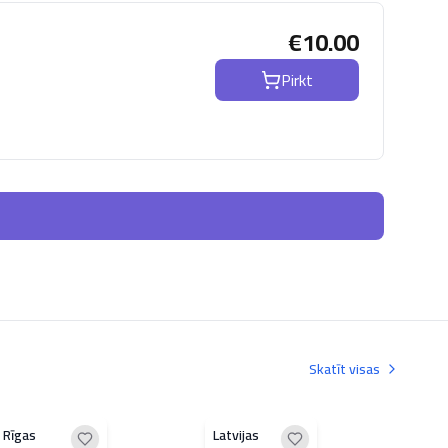
€
10.00
Pirkt
Skatīt visas
Rīgas
Latvijas
Kok