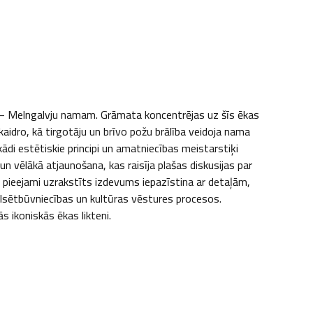
– Melngalvju namam. Grāmata koncentrējas uz šīs ēkas 
aidro, kā tirgotāju un brīvo požu brālība veidoja nama 
di estētiskie principi un amatniecības meistarstiķi 
 vēlākā atjaunošana, kas raisīja plašas diskusijas par 
pieejami uzrakstīts izdevums iepazīstina ar detaļām, 
lsētbūvniecības un kultūras vēstures procesos. 
s ikoniskās ēkas likteni.