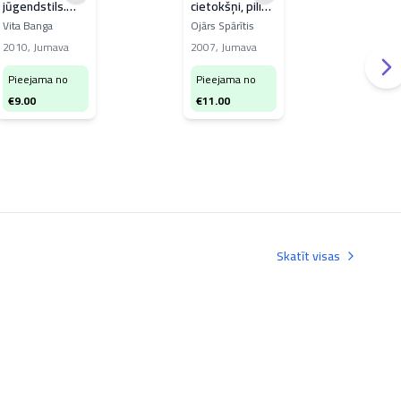
jūgendstils.
cietokšņi, pilis
Juri
Interjers
un muižas
Vita Banga
Ojārs Spārītis
199
2010
,
Jumava
2007
,
Jumava
Pi
Pieejama no
Pieejama no
€
1
€
9.00
€
11.00
Skatīt visas