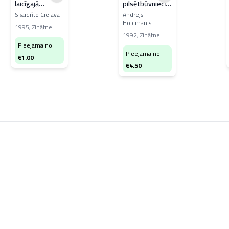
laicīgajā
pilsētbūvniecības
arhitektūrā
ansamblis
Skaidrīte Cielava
Andrejs
Holcmanis
1995
,
Zinātne
1992
,
Zinātne
Pieejama no
Pieejama no
€
1.00
€
4.50