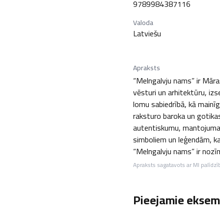
9789984387116
Valoda
Latviešu
Apraksts
“Melngalvju nams” ir Māra
vēsturi un arhitektūru, iz
lomu sabiedrībā, kā mainīg
raksturo baroka un gotikas
autentiskumu, mantojuma s
simboliem un leģendām, ka
“Melngalvju nams” ir nozīm
Apraksts sagatavots ar MI palīdzī
Pieejamie eksemp