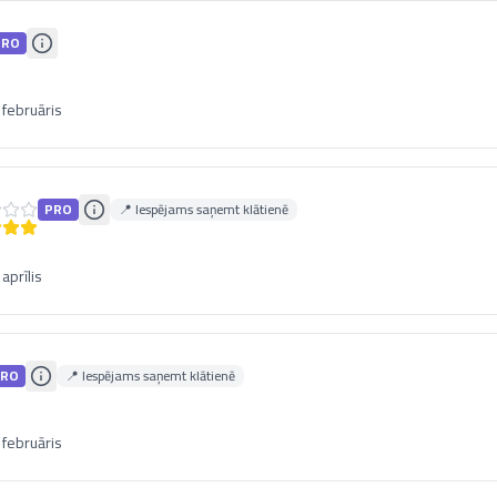
PRO
 februāris
PRO
📍 Iespējams saņemt klātienē
aprīlis
RO
📍 Iespējams saņemt klātienē
 februāris