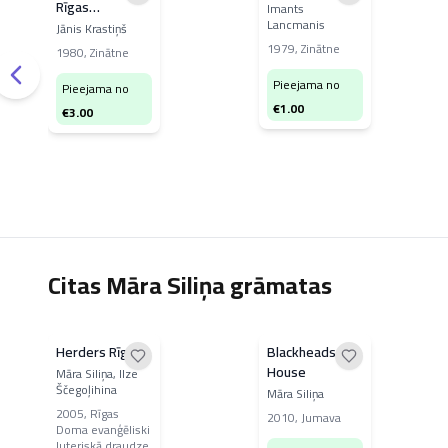
Rīgas
Imants
Lancmanis
arhitektūrā
Jānis Krastiņš
1979
,
Zinātne
1980
,
Zinātne
Pieejama no
Pieejama no
€
1.00
€
3.00
Citas Māra Siliņa grāmatas
Herders Rīgā
Blackheads
House
Māra Siliņa, Ilze
Ščegoļihina
Māra Siliņa
2005
,
Rīgas
2010
,
Jumava
Doma evanģēliski
luteriskā draudze