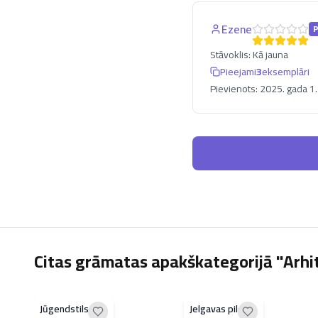
Ezene
Stāvoklis:
Kā jauna
Pieejami
3
eksemplāri
Pievienots:
2025. gada 1. 
Citas grāmatas apakškategorijā "Arhit
Jūgendstils
Jelgavas pils