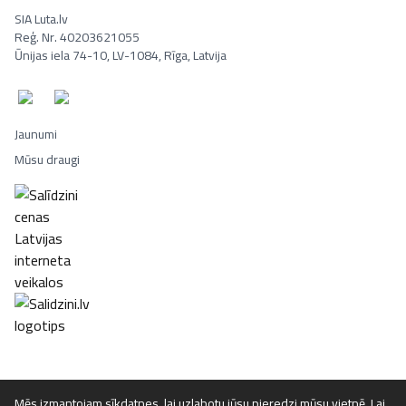
SIA Luta.lv
Reģ. Nr. 40203621055
Ūnijas iela 74-10, LV-1084, Rīga, Latvija
Jaunumi
Mūsu draugi
Portatīvie datori, Smaržas, Mēbeles, Ledusskapji, Lego, Velosipēd
Mēs izmantojam sīkdatnes, lai uzlabotu jūsu pieredzi mūsu vietnē. Lai