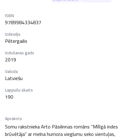
ISBN
9789984334837
Izdevējs
Pētergailis
Izdošanas gads
2019
Valoda
Latviešu
Lappušu skaits
190
Apraksts
Somu rakstnieka Arto Pāsilinnas romāns “Mīlīgā indes 
brūvētāja” ar melna humora vieglumu seko vientuļas, 