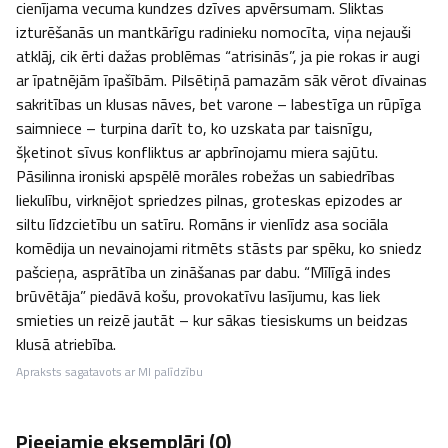
cienījama vecuma kundzes dzīves apvērsumam. Sliktas 
izturēšanās un mantkārīgu radinieku nomocīta, viņa nejauši 
atklāj, cik ērti dažas problēmas “atrisinās”, ja pie rokas ir augi 
ar īpatnējām īpašībām. Pilsētiņā pamazām sāk vērot dīvainas 
sakritības un klusas nāves, bet varone – labestīga un rūpīga 
saimniece – turpina darīt to, ko uzskata par taisnīgu, 
šķetinot sīvus konfliktus ar apbrīnojamu miera sajūtu. 
Pāsilinna ironiski apspēlē morāles robežas un sabiedrības 
liekulību, virknējot spriedzes pilnas, groteskas epizodes ar 
siltu līdzcietību un satīru. Romāns ir vienlīdz asa sociāla 
komēdija un nevainojami ritmēts stāsts par spēku, ko sniedz 
pašcieņa, asprātība un zināšanas par dabu. “Mīlīgā indes 
brūvētāja” piedāvā košu, provokatīvu lasījumu, kas liek 
smieties un reizē jautāt – kur sākas tiesiskums un beidzas 
klusā atriebība.
Apraksts sagatavots ar MI palīdzību
Pieejamie eksemplāri (
0
)