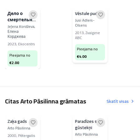
Дело о
Vēstule pudelē
смертельной
Jusi Adlers-
Olsens
ненависти
Jeļena Kordževa,
Елена
2013
,
Zvaigzne
Корджева
ABC
2023
,
Ekocentrs
Pieejama no
Pieejama no
€
4.00
€
2.00
Citas Arto Pāsilinna grāmatas
Skatīt visas
Zaķa gads
Paradīzes salas
gūstekņi
Arto Pāsilinna
Arto Pāsilinna
2000
,
Pētergailis