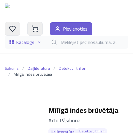
Pievienoties
Katalogs
Meklēt grāmatas pēc nosaukuma, autora, i
Sākums
/
Daiļliteratūra
/
Detektīvi, trilleri
/
Mīlīgā indes brūvētāja
Mīlīgā indes brūvētāja
–
Arto Pāsilinna
Detektīvi, trilleri
Daiļliteratūra