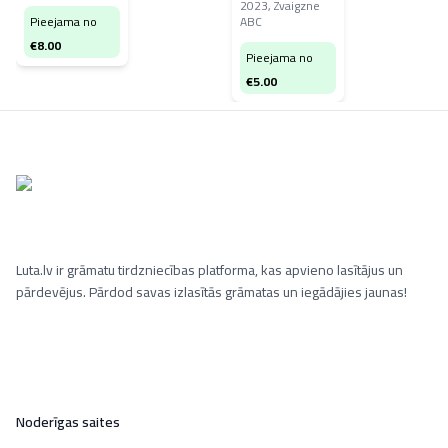
2023
,
Zvaigzne
Pieejama no
ABC
€
8.00
Pieejama no
€
5.00
Luta.lv ir grāmatu tirdzniecības platforma, kas apvieno lasītājus un
pārdevējus. Pārdod savas izlasītās grāmatas un iegādājies jaunas!
Noderīgas saites