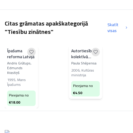
Citas grāmatas apakškategorijā
Skatīt
"Tiesību zinātnes"
visas
Īpašuma
Autortiesību
reforma Latvijā
kolektīvā
pārvaldījuma
Andris Grūtups,
Paula Shēpensa
Edmunds
rokasgrāmata
2006
,
Kultūras
Krastiņš
ministrija
1995
,
Mans
Īpašums
Pieejama no
€
4.50
Pieejama no
€
18.00