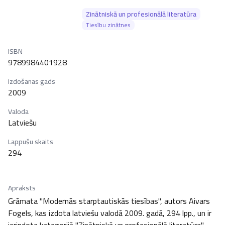
Zinātniskā un profesionālā literatūra
Tiesību zinātnes
ISBN
9789984401928
Izdošanas gads
2009
Valoda
Latviešu
Lappušu skaits
294
Apraksts
Grāmata "Modernās starptautiskās tiesības", autors Aivars 
Fogels, kas izdota latviešu valodā 2009. gadā, 294 lpp., un ir 