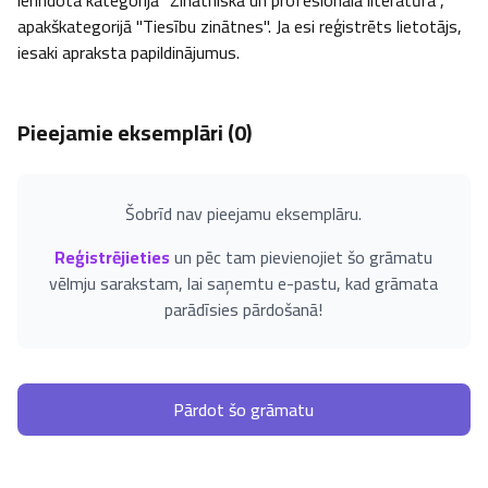
ierindota kategorijā "Zinātniskā un profesionālā literatūra", 
apakškategorijā "Tiesību zinātnes". Ja esi reģistrēts lietotājs, 
iesaki apraksta papildinājumus.
Pieejamie eksemplāri (
0
)
Šobrīd nav pieejamu eksemplāru.
Reģistrējieties
un pēc tam pievienojiet šo grāmatu
vēlmju sarakstam, lai saņemtu e-pastu, kad grāmata
parādīsies pārdošanā!
Pārdot šo grāmatu