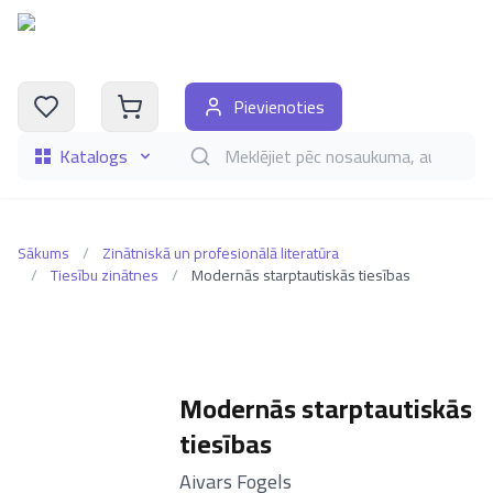
Pievienoties
Katalogs
Meklēt grāmatas pēc nosaukuma, autora, i
Sākums
/
Zinātniskā un profesionālā literatūra
/
Tiesību zinātnes
/
Modernās starptautiskās tiesības
Modernās starptautiskās
tiesības
–
Aivars Fogels