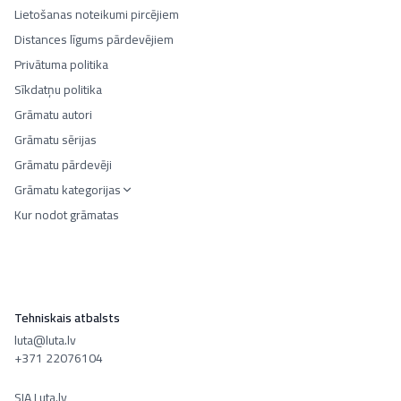
Lietošanas noteikumi pircējiem
Distances līgums pārdevējiem
Privātuma politika
Sīkdatņu politika
Grāmatu autori
Grāmatu sērijas
Grāmatu pārdevēji
Grāmatu kategorijas
Kur nodot grāmatas
Tehniskais atbalsts
luta@luta.lv
+371 22076104
SIA Luta.lv