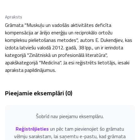
Apraksts
Grāmata "Muskuļu un vadošās aktivitātes deficīta 
kompensācija ar ārējo enerģiju un reciprokālo ortožu 
kompleksu pielietošanas metodes", autors E. Dukendjiev, kas 
izdota latviešu valodā 2012. gadā, 38 lpp., un ir ierindota 
kategorijā "Zinātniskā un profesionālā literatūra", 
apakškategorijā "Medicīna". Ja esi reģistrēts lietotājs, iesaki 
apraksta papildinājumus.
Pieejamie eksemplāri (
0
)
Šobrīd nav pieejamu eksemplāru.
Reģistrējieties
un pēc tam pievienojiet šo grāmatu
vēlmju sarakstam, lai saņemtu e-pastu, kad grāmata