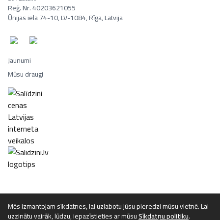
Reģ. Nr. 40203621055
Ūnijas iela 74-10, LV-1084, Rīga, Latvija
Jaunumi
Mūsu draugi
Portatīvie datori, Smaržas, Mēbeles, Ledusskapji, Lego, Velosipēd
Mēs izmantojam sīkdatnes, lai uzlabotu jūsu pieredzi mūsu vietnē. Lai
uzzinātu vairāk, lūdzu, iepazīstieties ar mūsu
Sīkdatņu politiku
.
©
2026
Luta.lv. Visas tiesības aizsargātas.