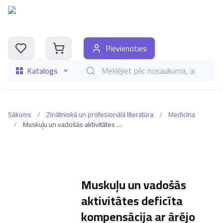
Pievienoties
Katalogs
Meklēt grāmatas pēc nosaukuma, autora, i
Sākums
/
Zinātniskā un profesionālā literatūra
/
Medicīna
/
Muskuļu un vadošās aktivitātes deficīta kompensācija ar ārējo enerģiju un reciprokālo ortožu kompleksu pielietošanas metodes
Muskuļu un vadošās
aktivitātes deficīta
kompensācija ar ārējo