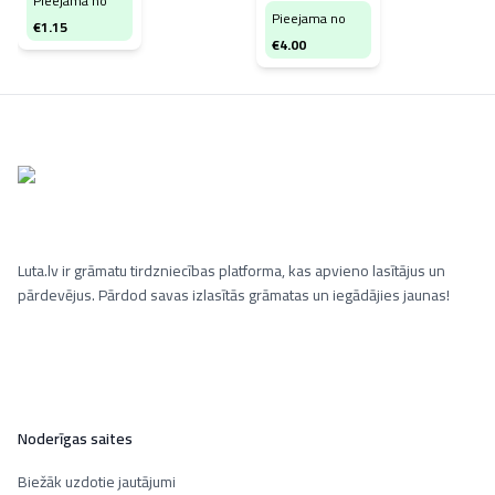
Pieejama no
Pieejama no
€
1.15
€
4.00
Luta.lv ir grāmatu tirdzniecības platforma, kas apvieno lasītājus un
pārdevējus. Pārdod savas izlasītās grāmatas un iegādājies jaunas!
Noderīgas saites
Biežāk uzdotie jautājumi