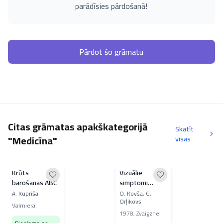
parādīsies pārdošanā!
Pārdot šo grāmatu
Citas grāmatas apakškategorijā
Skatīt
"Medicīna"
visas
Krūts
Vizuālie
barošanas ABC
simptomi
iekšķīgo slimību
A. Kupriša
O. Kovša, G.
Orļikovs
klīnikā
Valmiera.
1978
,
Zvaigzne