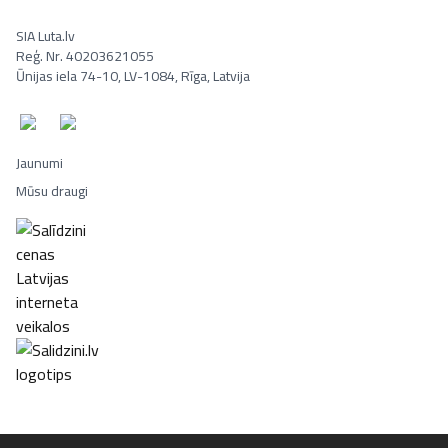
SIA Luta.lv
Reģ. Nr. 40203621055
Ūnijas iela 74-10, LV-1084, Rīga, Latvija
Jaunumi
Mūsu draugi
Portatīvie datori, Smaržas, Mēbeles, Ledusskapji, Lego, Velosipēd