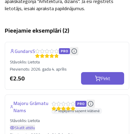
apakškategorijā "Arhitektūra, dizains". Ja esi reģistrēts 
lietotājs, iesaki apraksta papildinājumus.
Pieejamie eksemplāri (
2
)
GundarsS
PRO
Stāvoklis:
Lietota
Pievienots:
2026. gada 4. aprīlis
€
2.50
Pirkt
Majoru Grāmatu
PRO
Nams
📍 Iespējams saņemt klātienē
Stāvoklis:
Lietota
Skatīt attēlu