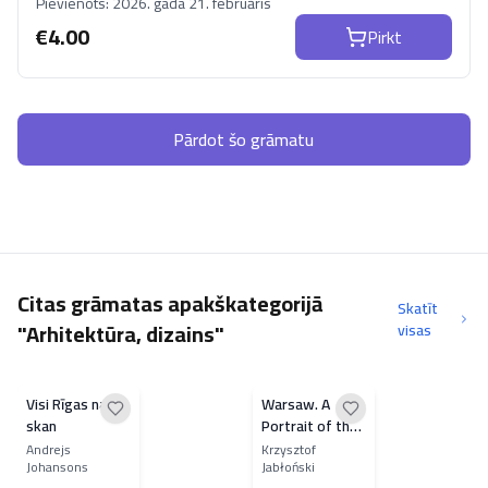
Pievienots:
2026. gada 21. februāris
€
4.00
Pirkt
Pārdot šo grāmatu
Citas grāmatas apakškategorijā
Skatīt
"Arhitektūra, dizains"
visas
Visi Rīgas nami
Warsaw. A
skan
Portrait of the
city
Andrejs
Krzysztof
Johansons
Jabłoński