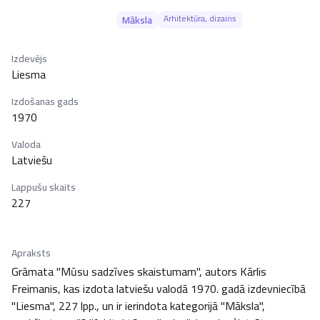
Arhitektūra, dizains
Māksla
Izdevējs
Liesma
Izdošanas gads
1970
Valoda
Latviešu
Lappušu skaits
227
Apraksts
Grāmata "Mūsu sadzīves skaistumam", autors Kārlis 
Freimanis, kas izdota latviešu valodā 1970. gadā izdevniecībā 
"Liesma", 227 lpp., un ir ierindota kategorijā "Māksla", 