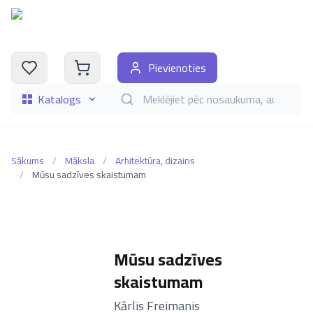
Pievienoties
Katalogs
Meklēt grāmatas pēc nosaukuma, autora, i
Sākums
/
Māksla
/
Arhitektūra, dizains
/
Mūsu sadzīves skaistumam
Mūsu sadzīves
skaistumam
–
Kārlis Freimanis