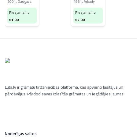
2001
,
Daugava
1981
,
Arkady
Pieejama no
Pieejama no
€
1.00
€
2.00
Luta.lv ir grāmatu tirdzniecības platforma, kas apvieno lasītājus un
pārdevējus. Pārdod savas izlasītās grāmatas un iegādājies jaunas!
Noderīgas saites