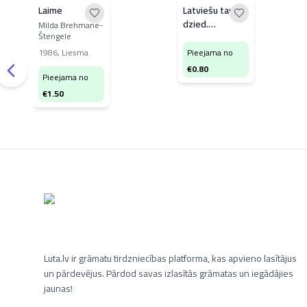
Laime
Latviešu tauta
dzied.
Milda Brehmane-
Štengele
Populāras
dziesmas
1986
,
Liesma
Pieejama no
Embūtes
€
0.80
Pieejama no
estrādē
€
1.50
Luta.lv ir grāmatu tirdzniecības platforma, kas apvieno lasītājus
un pārdevējus. Pārdod savas izlasītās grāmatas un iegādājies
jaunas!