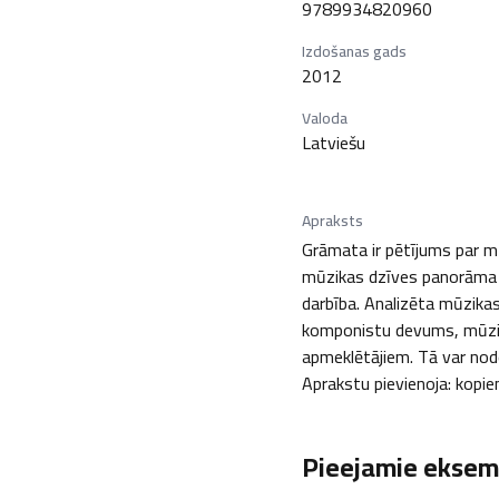
9789934820960
Izdošanas gads
2012
Valoda
Latviešu
Apraksts
Grāmata ir pētījums par mū
mūzikas dzīves panorāma -
darbība. Analizēta mūzikas
komponistu devums, mūzika
apmeklētājiem. Tā var noderē
Aprakstu pievienoja: kopie
Pieejamie eksemp