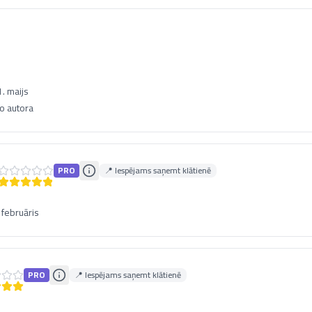
. maijs
no autora
PRO
📍 Iespējams saņemt klātienē
 februāris
PRO
📍 Iespējams saņemt klātienē