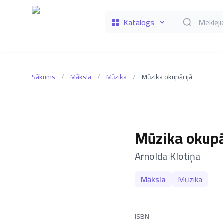
Katalogs
Meklēt grāmat
Sākums
/
Māksla
/
Mūzika
/
Mūzika okupācijā
Mūzika okupā
–
Arnolda Klotiņa
Māksla
Mūzika
ISBN