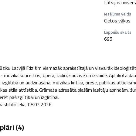
Latvijas univer
Iesējuma veids
Cietos vākos
Lappušu skaits
695
ziku Latvijā līdz šim vismazāk aprakstītajā un visvairāk ideoloģizē
 mūzika koncertos, operā, radio, sadzīvē un izklaidē. Aplūkota dau
 izglītība un audzināšana, mūzikas kritika, prese, publikas attieks
s stila attīstība. Grāmata adresēta plašām lasītāju aprindām, žurn
t pašizglītībai un izglītībai.

nasbiblioteka, 08.02.2026
lāri (
4
)