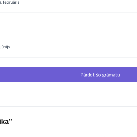
. februāris
jūnijs
Pārdot šo grāmatu
ika"