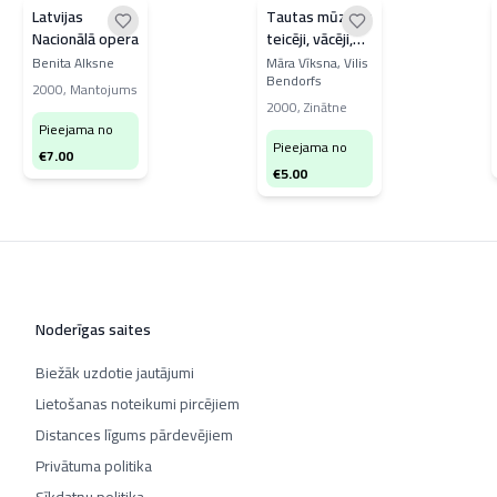
Latvijas
Tautas mūzikas
Nacionālā opera
teicēji, vācēji,
pētnieki
Benita Alksne
Māra Vīksna, Vilis
Bendorfs
2000
,
Mantojums
2000
,
Zinātne
Pieejama no
Pieejama no
€
7.00
€
5.00
Noderīgas saites
Biežāk uzdotie jautājumi
Lietošanas noteikumi pircējiem
Distances līgums pārdevējiem
Privātuma politika