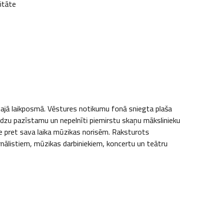
sitāte
tajā laikposmā. Vēstures notikumu fonā sniegta plaša 
dzu pazīstamu un nepelnīti piemirstu skaņu mākslinieku 
me pret sava laika mūzikas norisēm. Raksturots 
ālistiem, mūzikas darbiniekiem, koncertu un teātru 