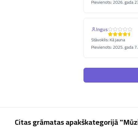
Pievienots:
2026. gada 23
Ingus
Stāvoklis:
Kā jauna
Pievienots:
2025. gada 7. 
Citas grāmatas apakškategorijā "Mūz