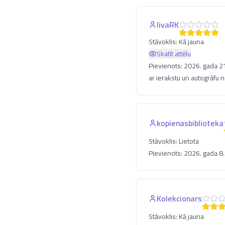
livaRK
Stāvoklis:
Kā jauna
Skatīt attēlu
Pievienots:
2026. gada 21
ar ierakstu un autogrāfu 
kopienasbiblioteka
Stāvoklis:
Lietota
Pievienots:
2026. gada 8.
Kolekcionars
Stāvoklis:
Kā jauna