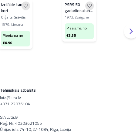
Izcilākie tautas
PSRS 50
Dor
kori
gadadienai un
jeb
Dziesmu svētku
dzi
Oļģerts Grāvītis
1973
,
Zvaigzne
Kurm
simtgadei
3.bu
1979
,
Liesma
Garā
Pieejama no
veltītie
padomju
Pieejama no
€
3.35
Pi
Latvijas
€
0.90
€
2
dziesmu svētki
Tehniskais atbalsts
luta@luta.lv
+371 22076104
SIA Luta.lv
Reģ. Nr. 40203621055
Ūnijas iela 74-10, LV-1084, Rīga, Latvija