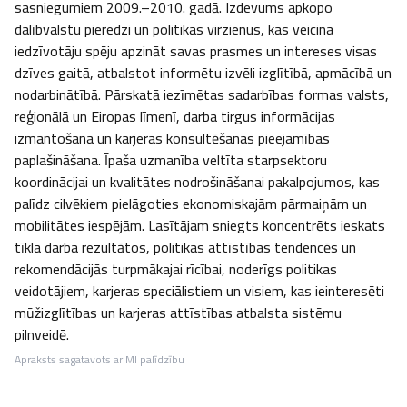
sasniegumiem 2009.–2010. gadā. Izdevums apkopo 
dalībvalstu pieredzi un politikas virzienus, kas veicina 
iedzīvotāju spēju apzināt savas prasmes un intereses visas 
dzīves gaitā, atbalstot informētu izvēli izglītībā, apmācībā un 
nodarbinātībā. Pārskatā iezīmētas sadarbības formas valsts, 
reģionālā un Eiropas līmenī, darba tirgus informācijas 
izmantošana un karjeras konsultēšanas pieejamības 
paplašināšana. Īpaša uzmanība veltīta starpsektoru 
koordinācijai un kvalitātes nodrošināšanai pakalpojumos, kas 
palīdz cilvēkiem pielāgoties ekonomiskajām pārmaiņām un 
mobilitātes iespējām. Lasītājam sniegts koncentrēts ieskats 
tīkla darba rezultātos, politikas attīstības tendencēs un 
rekomendācijās turpmākajai rīcībai, noderīgs politikas 
veidotājiem, karjeras speciālistiem un visiem, kas ieinteresēti 
mūžizglītības un karjeras attīstības atbalsta sistēmu 
pilnveidē.
Apraksts sagatavots ar MI palīdzību