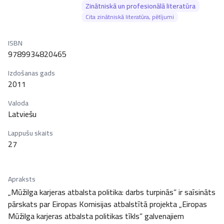
Zinātniskā un profesionālā literatūra
Cita zinātniskā literatūra, pētījumi
ISBN
9789934820465
Izdošanas gads
2011
Valoda
Latviešu
Lappušu skaits
27
Apraksts
„Mūžilga karjeras atbalsta politika: darbs turpinās” ir saīsināts 
pārskats par Eiropas Komisijas atbalstītā projekta „Eiropas 
Mūžilga karjeras atbalsta politikas tīkls” galvenajiem 