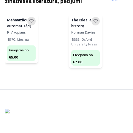
zinātniskā literatūra, pētījumi"
Mehanizācija un
The Isles: a
automatizācija
history
segtajās
R. Akopjans
Norman Davies
platībās
1970
,
Liesma
1999
,
Oxford
University Press
Pieejama no
Pieejama no
€
5.00
€
7.00