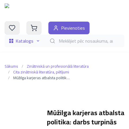
Pievienoties
Katalogs
Meklēt grāmatas pēc nosaukuma, autora, i
Sākums
/
Zinātniskā un profesionālā literatūra
/
Cita zinātniskā literatūra, pētījumi
/
Mūžilga karjeras atbalsta politika: darbs turpinās
Mūžilga karjeras atbalsta
politika: darbs turpinās