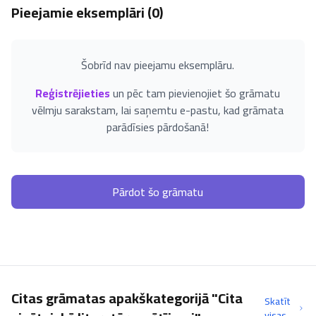
Pieejamie eksemplāri (
0
)
Šobrīd nav pieejamu eksemplāru.
Reģistrējieties
un pēc tam pievienojiet šo grāmatu
vēlmju sarakstam, lai saņemtu e-pastu, kad grāmata
parādīsies pārdošanā!
Pārdot šo grāmatu
Citas grāmatas apakškategorijā "Cita
Skatīt
visas