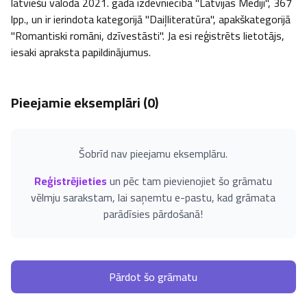
latviešu valodā 2021. gadā izdevniecībā "Latvijas Mediji", 367 
lpp., un ir ierindota kategorijā "Daiļliteratūra", apakškategorijā 
"Romantiski romāni, dzīvestāsti". Ja esi reģistrēts lietotājs, 
iesaki apraksta papildinājumus.
Pieejamie eksemplāri (
0
)
Šobrīd nav pieejamu eksemplāru.
Reģistrējieties
un pēc tam pievienojiet šo grāmatu
vēlmju sarakstam, lai saņemtu e-pastu, kad grāmata
parādīsies pārdošanā!
Pārdot šo grāmatu