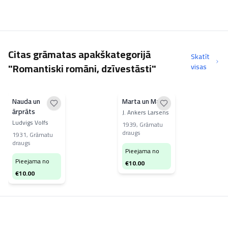
Citas grāmatas apakškategorijā
Skatīt
"Romantiski romāni, dzīvestāsti"
visas
Nauda un
Marta un Marija
ārprāts
J. Ankers Larsens
Ludvigs Volfs
1939
,
Grāmatu
draugs
1931
,
Grāmatu
draugs
Pieejama no
Pieejama no
€
10.00
€
10.00