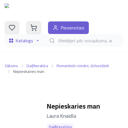
Pievienoties
Katalogs
Meklēt grāmatas pēc nosaukuma, autora, i
Sākums
/
Daiļliteratūra
/
Romantiski romāni, dzīvestāsti
/
Nepieskaries man
Nepieskaries man
–
Laura Knaidla
Daiļliteratūra