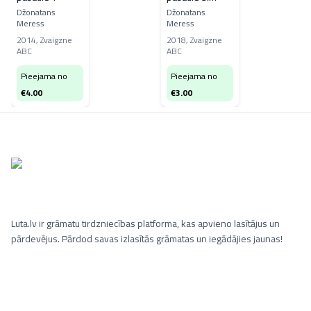
Iespējama
Džonatans
Džonatans
Meress
Meress
gāzes
eksplozija
2014
,
Zvaigzne
2018
,
Zvaigzne
ABC
ABC
Pieejama no
Pieejama no
€
4.00
€
3.00
Luta.lv ir grāmatu tirdzniecības platforma, kas apvieno lasītājus un
pārdevējus. Pārdod savas izlasītās grāmatas un iegādājies jaunas!