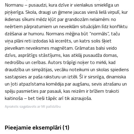
Normanu – pusaudzi, kura dzīve ir vienlaikus smieklīga un 
piņķerīga. Skola, draugi un ģimene jaucas vienā lielā virpulī, kur 
ikdienas sīkumi mēdz kļūt par grandiozām nelaimēm: no 
neērtiem pārpratumiem un neveiklām situācijām līdz konfliktu 
dzēšanai ar humoru. Normans mēģina būt “normāls”, taču 
viņa plāni reti izdodas kā iecerēts, un katrs solis šķiet 
pievelkam neveiksmes magnētam. Grāmatas balsi veido 
dzīvs, asprātīgs stāstījums, kas atklāj pusaudža domas, 
nedrošību un cerības. Autors trāpīgi noķer to mirkli, kad 
draudzība un simpātijas, vecāku noteikumi un skolas spiediens 
sastapsies ar paša raksturu un iztēli. Šī ir sirsnīga, dinamiska 
un ļoti atpazīstama komēdija par augšanu, sevis atrašanu un 
spēju pasmieties par pasauli, kas reizēm ir brīžiem trakoti 
kaitinoša – bet tieši tāpēc arī tik aizraujoša.
Apraksts sagatavots ar MI palīdzību
Pieejamie eksemplāri (
1
)