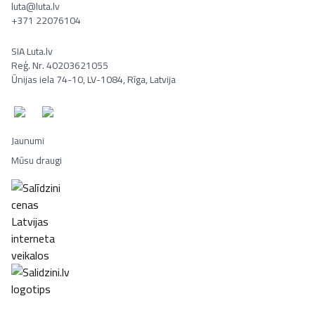
luta@luta.lv
+371 22076104
SIA Luta.lv
Reģ. Nr. 40203621055
Ūnijas iela 74-10, LV-1084, Rīga, Latvija
Jaunumi
Mūsu draugi
Portatīvie datori, Smaržas, Mēbeles, Ledusskapji, Lego, Velosipēd