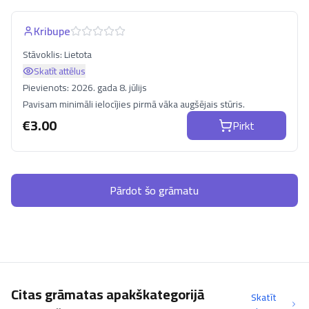
Kribupe
Stāvoklis:
Lietota
Skatīt attēlus
Pievienots:
2026. gada 8. jūlijs
Pavisam minimāli ielocījies pirmā vāka augšējais stūris.
€
3.00
Pirkt
Pārdot šo grāmatu
Citas grāmatas apakškategorijā
Skatīt