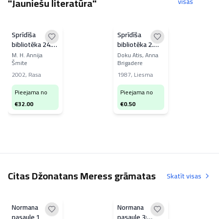
"Jauniešu literatūra"
visas
Sprīdīša
Sprīdīša
bibliotēka 24.
bibliotēka 2.
Niks no
Mans dzīves
M. H. Annija
Doku Atis, Anna
Šmite
Brigadere
Naģeņnama
rīts. Anneles
stāsti
2002
,
Rasa
1987
,
Liesma
Pieejama no
Pieejama no
€
32.00
€
0.50
Citas Džonatans Meress grāmatas
Skatīt visas
Normana
Normana
pasaule 1
pasaule 3: