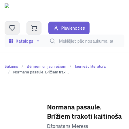
Pievienoties
Katalogs
Meklēt grāmatas pēc nosaukuma, autora, i
Sākums
/
Bērniem un jauniešiem
/
Jauniešu literatūra
/
Normana pasaule. Brīžiem trakoti kaitinoša
Normana pasaule.
Brīžiem trakoti kaitinoša
–
Džonatans Meress