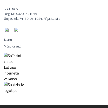
SIA Luta.lv
Reģ. Nr. 40203621055
Ūnijas iela 74-10, LV-1084, Rīga, Latvija
Jaunumi
Mūsu draugi
Portatīvie datori, Smaržas, Mēbeles, Ledusskapji, Lego, Velosipēd