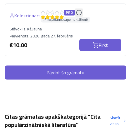
PRO
Kolekcionars
📍 Iespējams saņemt klātienē
Stāvoklis:
Kā jauna
Pievienots:
2026. gada 27. februāris
€
10.00
Pirkt
Pārdot šo grāmatu
Citas grāmatas apakškategorijā "Cita
Skatīt
populārzinātniskā literatūra"
visas