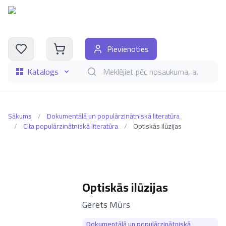
Pievienoties
Katalogs
Meklēt grāmatas pēc nosaukuma, autora, i
Sākums
/
Dokumentālā un populārzinātniskā literatūra
/
Cita populārzinātniskā literatūra
/
Optiskās ilūzijas
Optiskās ilūzijas
–
Gerets Mūrs
Dokumentālā un populārzinātniskā