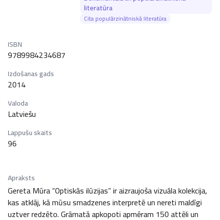
literatūra
Cita populārzinātniskā literatūra
ISBN
9789984234687
Izdošanas gads
2014
Valoda
Latviešu
Lappušu skaits
96
Apraksts
Gereta Mūra “Optiskās ilūzijas” ir aizraujoša vizuāla kolekcija, 
kas atklāj, kā mūsu smadzenes interpretē un nereti maldīgi 
uztver redzēto. Grāmatā apkopoti apmēram 150 attēli un 