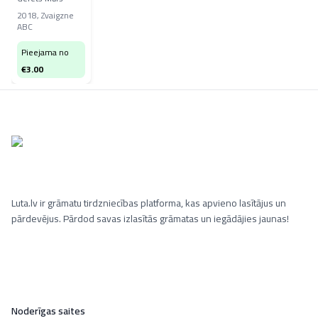
2018
,
Zvaigzne
ABC
Pieejama no
€
3.00
Luta.lv ir grāmatu tirdzniecības platforma, kas apvieno lasītājus un
pārdevējus. Pārdod savas izlasītās grāmatas un iegādājies jaunas!
Noderīgas saites