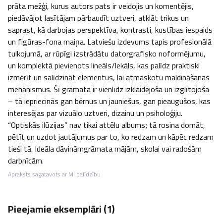
prāta mežģi, kurus autors pats ir veidojis un komentējis, 
piedāvājot lasītājam pārbaudīt uztveri, atklāt trikus un 
saprast, kā darbojas perspektīva, kontrasti, kustības iespaids 
un figūras-fona maiņa. Latviešu izdevums tapis profesionālā 
tulkojumā, ar rūpīgi izstrādātu datorgrafisko noformējumu, 
un komplektā pievienots lineāls/lekāls, kas palīdz praktiski 
izmērīt un salīdzināt elementus, lai atmaskotu maldināšanas 
mehānismus. Šī grāmata ir vienlīdz izklaidējoša un izglītojoša 
– tā iepriecinās gan bērnus un jauniešus, gan pieaugušos, kas 
interesējas par vizuālo uztveri, dizainu un psiholoģiju. 
“Optiskās ilūzijas” nav tikai attēlu albums; tā rosina domāt, 
pētīt un uzdot jautājumus par to, ko redzam un kāpēc redzam 
tieši tā. Ideāla dāvināmgrāmata mājām, skolai vai radošām 
darbnīcām.
Apraksts sagatavots ar MI palīdzību
Pieejamie eksemplāri (
1
)