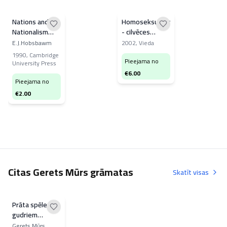
Nations and
Homoseksuālisms
Nationalism
- cilvēces
Since 1780
negods un
E.J.Hobsbawm
2002
,
Vieda
posts.
1990
,
Cambridge
Pieejama no
University Press
€
6.00
Pieejama no
€
2.00
Citas Gerets Mūrs grāmatas
Skatīt visas
Prāta spēles
gudriem
bērniem
Gerets Mūrs