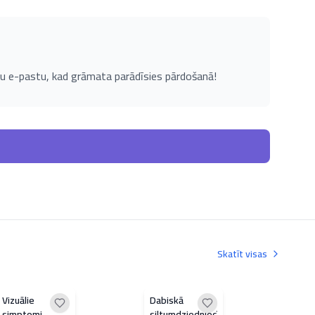
u e-pastu, kad grāmata parādīsies pārdošanā!
Skatīt visas
Vizuālie
Dabiskā
Pra
simptomi
siltumdziedniecība
kard