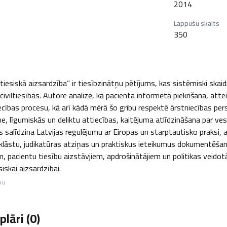
2014
Lappušu skaits
350
ltiesiskā aizsardzība” ir tiesībzinātņu pētījums, kas sistēmiski skai
viltiesībās. Autore analizē, kā pacienta informētā piekrišana, attei
ības procesu, kā arī kādā mērā šo gribu respektē ārstniecības pers
 līgumiskās un deliktu attiecības, kaitējuma atlīdzināšana par vese
s salīdzina Latvijas regulējumu ar Eiropas un starptautisko praksi,
zklāstu, judikatūras atziņas un praktiskus ieteikumus dokumentēšanai
m, pacientu tiesību aizstāvjiem, apdrošinātājiem un politikas veido
iskai aizsardzībai.
bu
lāri (
0
)