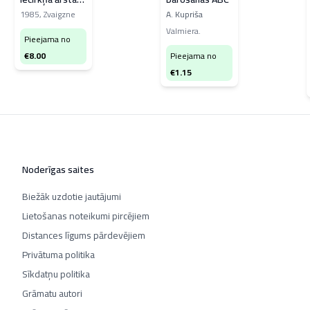
praksē
1985
,
Zvaigzne
A. Kupriša
Valmiera.
Pieejama no
€
8.00
Pieejama no
€
1.15
Noderīgas saites
Biežāk uzdotie jautājumi
Lietošanas noteikumi pircējiem
Distances līgums pārdevējiem
Privātuma politika
Sīkdatņu politika
Grāmatu autori