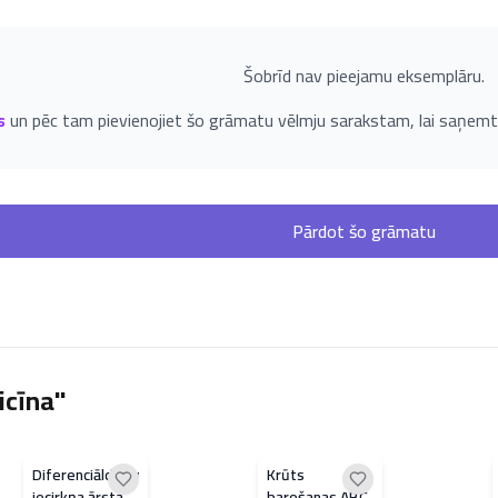
Šobrīd nav pieejamu eksemplāru.
s
un pēc tam pievienojiet šo grāmatu vēlmju sarakstam, lai saņemt
Pārdot šo grāmatu
icīna"
Diferenciāldiagnostika
Krūts
iecirkņa ārsta
barošanas ABC