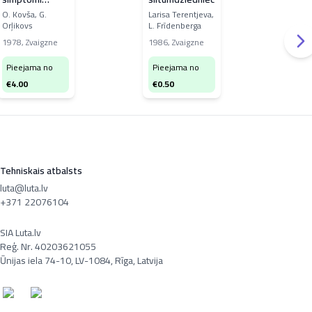
iekšķīgo slimību
O. Kovša, G.
Larisa Terentjeva,
N. A
Orļikovs
L. Frīdenberga
Anše
klīnikā
Siliņ
1978
,
Zvaigzne
1986
,
Zvaigzne
198
Pieejama no
Pieejama no
Pi
€
4.00
€
0.50
€
1
Tehniskais atbalsts
luta@luta.lv
+371 22076104
SIA Luta.lv
Reģ. Nr. 40203621055
Ūnijas iela 74-10, LV-1084, Rīga, Latvija