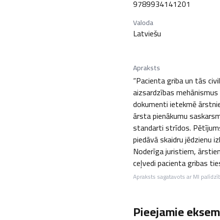
9789934141201
Valoda
Latviešu
Apraksts
“Pacienta griba un tās civi
aizsardzības mehānismus ci
dokumenti ietekmē ārstniec
ārsta pienākumu saskarsme,
standarti strīdos. Pētījum
piedāvā skaidru jēdzienu i
Noderīga juristiem, ārstie
ceļvedi pacienta gribas ties
Apraksts sagatavots ar MI palīdzī
Pieejamie eksemp