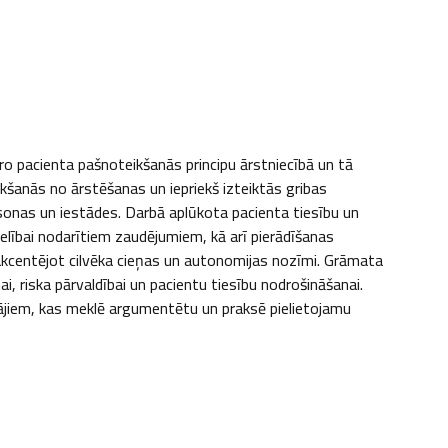
dro pacienta pašnoteikšanās principu ārstniecībā un tā 
kšanās no ārstēšanas un iepriekš izteiktās gribas 
onas un iestādes. Darbā aplūkota pacienta tiesību un 
lībai nodarītiem zaudējumiem, kā arī pierādīšanas 
 akcentējot cilvēka cieņas un autonomijas nozīmi. Grāmata 
, riska pārvaldībai un pacientu tiesību nodrošināšanai. 
tājiem, kas meklē argumentētu un praksē pielietojamu 