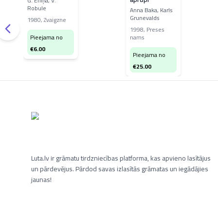
G. Eniņa, V.
Robule
Anna Baka, Karls
Grunevalds
1980
,
Zvaigzne
1998
,
Preses
Pieejama no
nams
€
6.00
Pieejama no
€
25.00
Luta.lv ir grāmatu tirdzniecības platforma, kas apvieno lasītājus
un pārdevējus. Pārdod savas izlasītās grāmatas un iegādājies
jaunas!