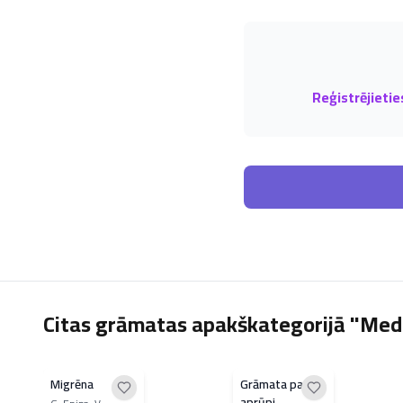
Reģistrējietie
Citas grāmatas apakškategorijā "Med
Migrēna
Grāmata par
aprūpi