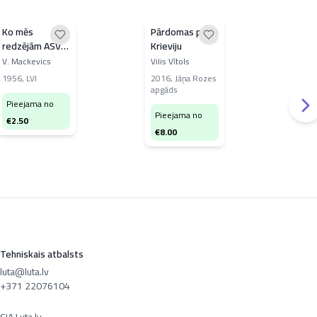
Ko mēs
Pārdomas par
No 
redzējām ASV
Krieviju
kar
un Kanādā
int
V. Mackevics
Vilis Vītols
Jāni
har
1956
,
LVI
2016
,
Jāņa Rozes
200
apgāds
Kuči
Pieejama no
Pieejama no
Pi
€
2.50
€
8.00
€
0
Tehniskais atbalsts
luta@luta.lv
+371 22076104