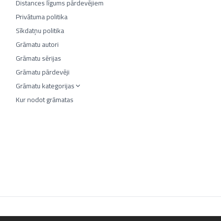
Distances līgums pārdevējiem
Privātuma politika
Sīkdatņu politika
Grāmatu autori
Grāmatu sērijas
Grāmatu pārdevēji
Grāmatu kategorijas
Kur nodot grāmatas
©
2026
Luta.lv. Visas tiesības aizsargātas.