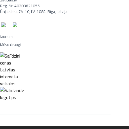
SIA Luta.lv
Reģ. Nr. 40203621055
Ūnijas iela 74-10, LV-1084, Rīga, Latvija
Jaunumi
Mūsu draugi
Portatīvie datori, Smaržas, Mēbeles, Ledusskapji, Lego, Velosipēdi,