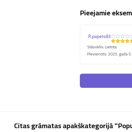
Pieejamie eksemp
papels83
Stāvoklis:
Lietota
Pievienots:
2025. gada 5
Citas grāmatas apakškategorijā "Popul