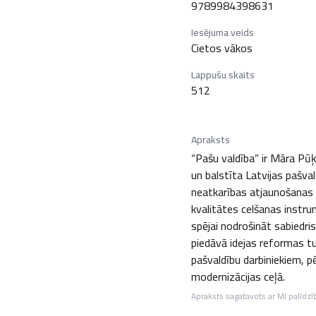
9789984398631
Iesējuma veids
Cietos vākos
Lappušu skaits
512
Apraksts
“Pašu valdība” ir Māra Pūķ
un balstīta Latvijas pašva
neatkarības atjaunošanas p
kvalitātes celšanas instru
spējai nodrošināt sabiedri
piedāvā idejas reformas tu
pašvaldību darbiniekiem, p
modernizācijas ceļā.
Apraksts sagatavots ar MI palīdzī