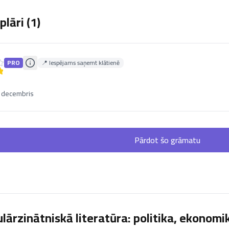
lāri (
1
)
PRO
📍 Iespējams saņemt klātienē
. decembris
Pārdot šo grāmatu
ārzinātniskā literatūra: politika, ekonomi