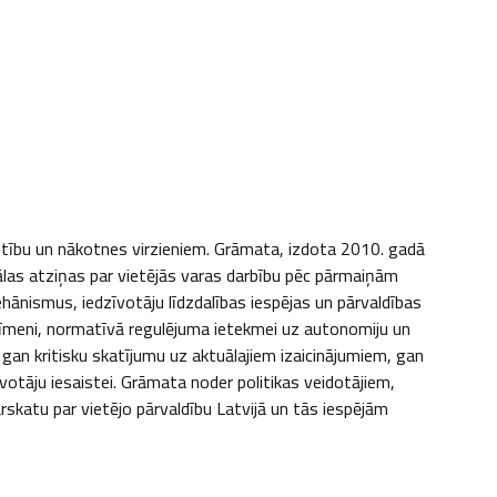
stību un nākotnes virzieniem. Grāmata, izdota 2010. gadā 
las atziņas par vietējās varas darbību pēc pārmaiņām 
ānismus, iedzīvotāju līdzdalības iespējas un pārvaldības 
līmeni, normatīvā regulējuma ietekmei uz autonomiju un 
gan kritisku skatījumu uz aktuālajiem izaicinājumiem, gan 
votāju iesaistei. Grāmata noder politikas veidotājiem, 
skatu par vietējo pārvaldību Latvijā un tās iespējām 