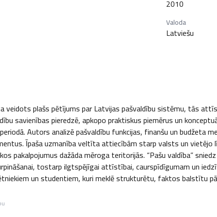
2010
Valoda
Latviešu
a veidots plašs pētījums par Latvijas pašvaldību sistēmu, tās attī
ldību savienības pieredzē, apkopo praktiskus piemērus un konceptuā
eriodā. Autors analizē pašvaldību funkcijas, finanšu un budžeta meh
mentus. Īpaša uzmanība veltīta attiecībām starp valsts un vietējo 
skos pakalpojumus dažāda mēroga teritorijās. “Pašu valdība” sniedz 
rpināšanai, tostarp ilgtspējīgai attīstībai, caurspīdīgumam un iedzī
ētniekiem un studentiem, kuri meklē strukturētu, faktos balstītu pār
bu