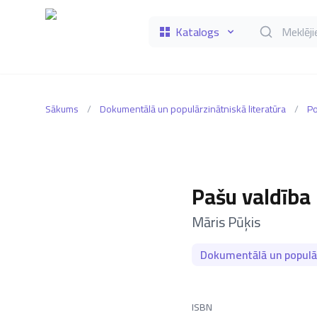
Katalogs
Meklēt grāmat
Sākums
/
Dokumentālā un populārzinātniskā literatūra
/
Po
Pašu valdība
–
Māris Pūķis
Dokumentālā un populār
ISBN