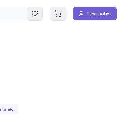
Pievienoties
konomika