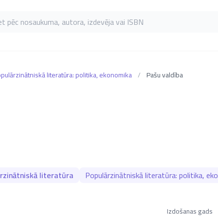
as pēc nosaukuma, autora, izdevēja vai ISBN
pulārzinātniskā literatūra: politika, ekonomika
/
Pašu valdība
zinātniskā literatūra
Populārzinātniskā literatūra: politika, e
Izdošanas gads