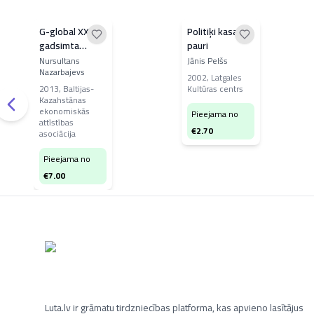
G-global XXI
Politiķi kasa
gadsimta
pauri
pasaule
Nursultans
Jānis Pelšs
Nazarbajevs
2002
,
Latgales
2013
,
Baltijas-
Kultūras centrs
Kazahstānas
ekonomiskās
Pieejama no
attīstības
€
2.70
asociācija
Pieejama no
€
7.00
Luta.lv ir grāmatu tirdzniecības platforma, kas apvieno lasītājus