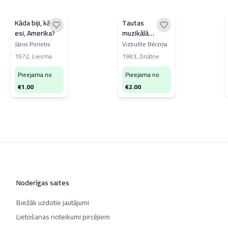
Kāda biji, kāda
Tautas
esi, Amerika?
muzikālā
atmoda
Jānis Porietis
Vizbulīte Bērziņa
latviešu
1972
,
Liesma
1983
,
Zinātne
publicistu
skatījumā
Pieejama no
Pieejama no
€
1.00
€
2.00
Noderīgas saites
Biežāk uzdotie jautājumi
Lietošanas noteikumi pircējiem