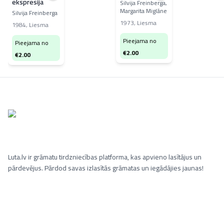
ekspresija
Silvija Freinberga,
Margarita Miglāne
Silvija Freinberga
1973
,
Liesma
1984
,
Liesma
Pieejama no
Pieejama no
€
2.00
€
2.00
Luta.lv ir grāmatu tirdzniecības platforma, kas apvieno lasītājus un
pārdevējus. Pārdod savas izlasītās grāmatas un iegādājies jaunas!