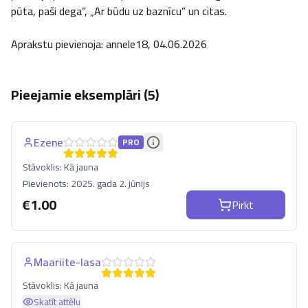
pūta, paši dega”, „Ar būdu uz baznīcu” un citas.

Aprakstu pievienoja: annele18, 04.06.2026
Pieejamie eksemplāri (
5
)
Ezene
PRO
Stāvoklis:
Kā jauna
Pievienots:
2025. gada 2. jūnijs
€
1.00
Pirkt
Maariite-lasa
Stāvoklis:
Kā jauna
Skatīt attēlu