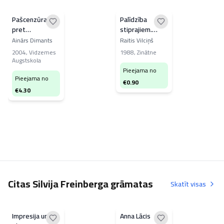
Pašcenzūra
Palīdzība
pret
stiprajiem.
paškontroli
Kritika un
Ainārs Dimants
Raitis Vilciņš
Latvijas presē
paškritika:
2004
,
Vidzemes
1988
,
Zinātne
spēles
Augstskola
noteikumi
Pieejama no
Pieejama no
€
0.90
€
4.30
Citas Silvija Freinberga grāmatas
Skatīt visas
Impresija un
Anna Lācis