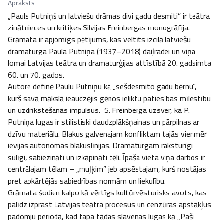
Apraksts
„Pauls Putniņš un latviešu drāmas divi gadu desmiti” ir teātra 
zinātnieces un kritiķes Silvijas Freinbergas monogrāfija.

Grāmata ir apjomīgs pētījums, kas veltīts izcilā latviešu 
dramaturga Paula Putniņa (1937–2018) daiļradei un viņa 
lomai Latvijas teātra un dramaturģijas attīstībā 20. gadsimta 
60. un 70. gados.

Autore definē Paulu Putniņu kā „sešdesmito gadu bērnu”, 
kurš savā mākslā ieaudzējis gēnos ieliktu patiesības mīlestību 
un uzdrīkstēšanās impulsus.  S. Freinberga uzsver, ka P. 
Putniņa lugas ir stilistiski daudzplākšņainas un pārpilnas ar 
dzīvu materiālu. Blakus galvenajam konfliktam tajās vienmēr 
ievijas autonomas blakuslīnijas. Dramaturgam raksturīgi 
sulīgi, sabiezināti un izkāpināti tēli. Īpaša vieta viņa darbos ir 
centrālajam tēlam – „muļķim” jeb apsēstajam, kurš nostājas 
pret apkārtējās sabiedrības normām un liekulību.

Grāmata šodien kalpo kā vērtīgs kultūrvēsturisks avots, kas 
palīdz izprast Latvijas teātra procesus un cenzūras apstākļus 
padomju periodā, kad tapa tādas slavenas lugas kā „Paši 