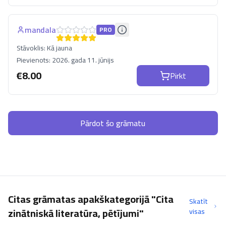
mandala
PRO
Stāvoklis:
Kā jauna
Pievienots:
2026. gada 11. jūnijs
€
8.00
Pirkt
Pārdot šo grāmatu
Citas grāmatas apakškategorijā "Cita
Skatīt
zinātniskā literatūra, pētījumi"
visas