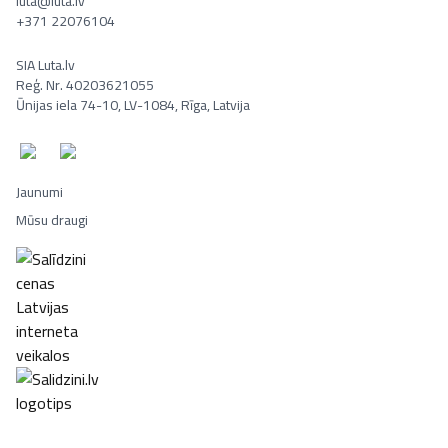
luta@luta.lv
+371 22076104
SIA Luta.lv
Reģ. Nr. 40203621055
Ūnijas iela 74-10, LV-1084, Rīga, Latvija
Jaunumi
Mūsu draugi
Portatīvie datori, Smaržas, Mēbeles, Ledusskapji, Lego, Velosipēd