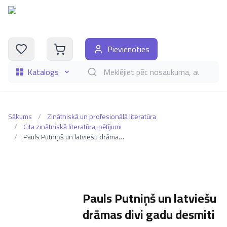
Pievienoties
Katalogs
Meklēt grāmatas pēc nosaukuma, autora, i
Sākums
/
Zinātniskā un profesionālā literatūra
/
Cita zinātniskā literatūra, pētījumi
/
Pauls Putniņš un latviešu drāmas divi gadu desmiti
Pauls Putniņš un latviešu
drāmas divi gadu desmiti