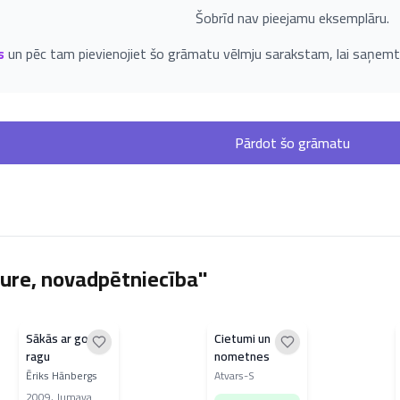
Šobrīd nav pieejamu eksemplāru.
s
un pēc tam pievienojiet šo grāmatu vēlmju sarakstam, lai saņemt
Pārdot šo grāmatu
ure, novadpētniecība"
Sākās ar govs
Cietumi un
ragu
nometnes
Ēriks Hānbergs
Atvars-S
2009
,
Jumava