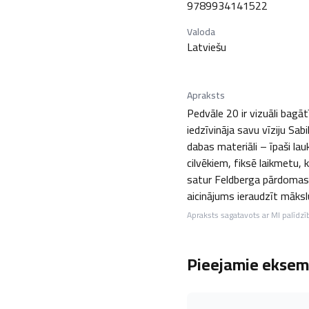
9789934141522
Valoda
Latviešu
Apraksts
Pedvāle 20 ir vizuāli bagā
iedzīvināja savu vīziju Sa
dabas materiāli – īpaši la
cilvēkiem, fiksē laikmetu, 
satur Feldberga pārdomas, 
aicinājums ieraudzīt māksl
Apraksts sagatavots ar MI palīdzī
Pieejamie eksemp