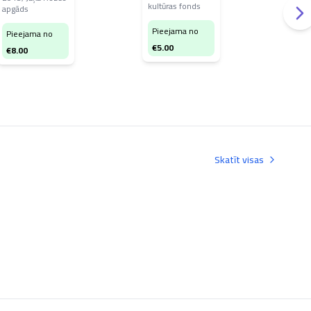
kultūras fonds
apgāds
kult
Pieejama no
Pieejama no
Pi
€
5.00
€
8.00
€
3
Skatīt visas