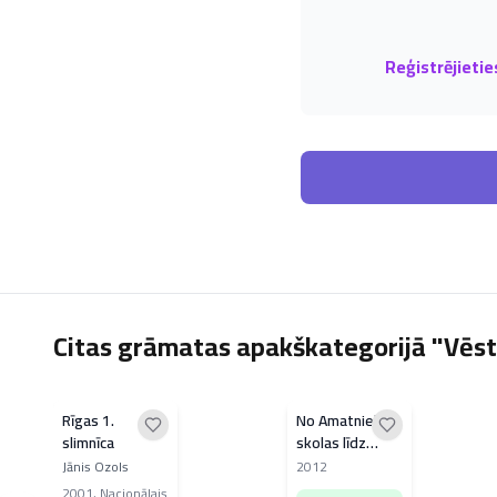
Reģistrējietie
Citas grāmatas apakškategorijā "Vēst
Rīgas 1.
No Amatnieku
slimnīca
skolas līdz
Rīgas
Jānis Ozols
2012
Celtniecības
2001
,
Nacionālais