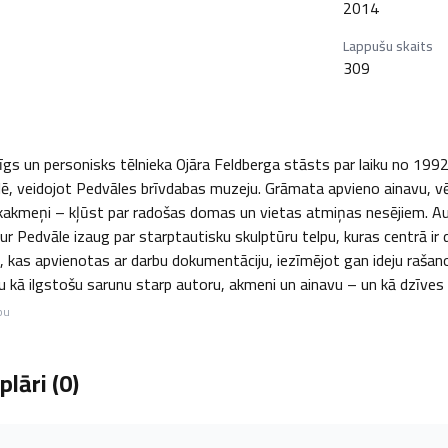
2014
Lappušu skaits
309
tīgs un personisks tēlnieka Ojāra Feldberga stāsts par laiku no 1992
bilē, veidojot Pedvāles brīvdabas muzeju. Grāmata apvieno ainavu,
ukakmeņi – kļūst par radošas domas un vietas atmiņas nesējiem. Aut
kur Pedvāle izaug par starptautisku skulptūru telpu, kuras centrā ir d
kas apvienotas ar darbu dokumentāciju, iezīmējot gan ideju rašanos,
u kā ilgstošu sarunu starp autoru, akmeni un ainavu – un kā dzīves i
bu
lāri (
0
)