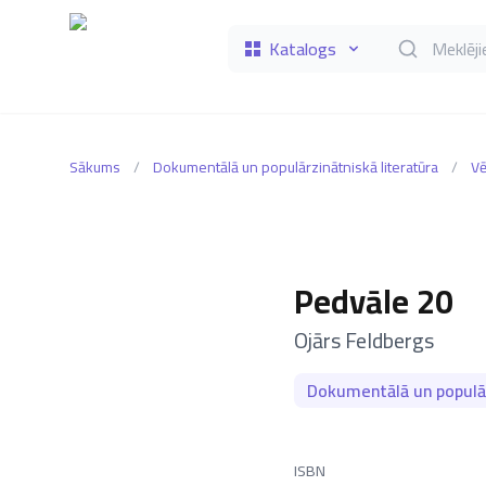
Katalogs
Meklēt grāmat
Sākums
/
Dokumentālā un populārzinātniskā literatūra
/
Vē
Pedvāle 20
–
Ojārs Feldbergs
Dokumentālā un populār
ISBN