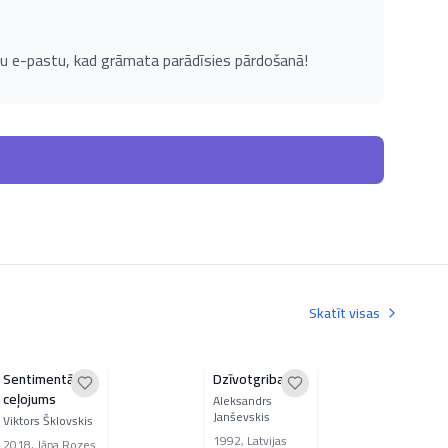
u e-pastu, kad grāmata parādīsies pārdošanā!
Skatīt visas
Sentimentāls
Dzīvotgriba
Dzī
ceļojums
spo
Aleksandrs
Janševskis
Viktors Šklovskis
Vili
1992
,
Latvijas
2018
,
Jāņa Rozes
199