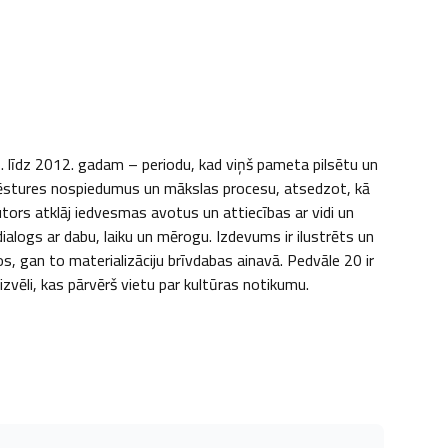
. līdz 2012. gadam – periodu, kad viņš pameta pilsētu un 
 vēstures nospiedumus un mākslas procesu, atsedzot, kā 
ors atklāj iedvesmas avotus un attiecības ar vidi un 
ialogs ar dabu, laiku un mērogu. Izdevums ir ilustrēts un 
 gan to materializāciju brīvdabas ainavā. Pedvāle 20 ir 
zvēli, kas pārvērš vietu par kultūras notikumu.