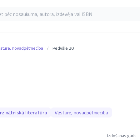
as pēc nosaukuma, autora, izdevēja vai ISBN
sture, novadpētniecība
/
Pedvāle 20
zinātniskā literatūra
Vēsture, novadpētniecība
Izdošanas gads