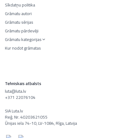
Sīkdatņu politika
Grāmatu autori
Grāmatu sērijas
Grāmatu pārdevēji
Grāmatu kategorijas
Kur nodot grāmatas
Tehniskais atbalsts
luta@luta.lv
+371 22076104
SIA Luta.lv
Reģ. Nr. 40203621055
Ūnijas iela 74-10, LV-1084, Rīga, Latvija