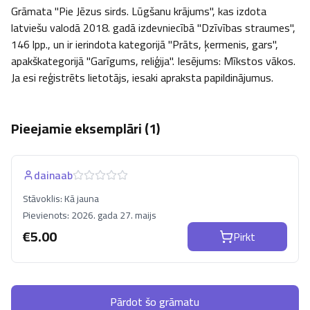
Grāmata "Pie Jēzus sirds. Lūgšanu krājums", kas izdota 
latviešu valodā 2018. gadā izdevniecībā "Dzīvības straumes", 
146 lpp., un ir ierindota kategorijā "Prāts, ķermenis, gars", 
apakškategorijā "Garīgums, reliģija". Iesējums: Mīkstos vākos. 
Ja esi reģistrēts lietotājs, iesaki apraksta papildinājumus.
Pieejamie eksemplāri (
1
)
dainaab
Stāvoklis:
Kā jauna
Pievienots:
2026. gada 27. maijs
€
5.00
Pirkt
Pārdot šo grāmatu