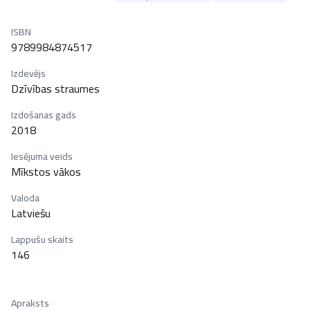
ISBN
9789984874517
Izdevējs
Dzīvības straumes
Izdošanas gads
2018
Iesējuma veids
Mīkstos vākos
Valoda
Latviešu
Lappušu skaits
146
Apraksts