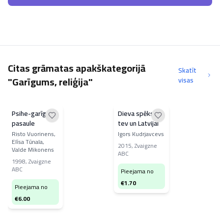
Citas grāmatas apakškategorijā
Skatīt
"Garīgums, reliģija"
visas
Psihe-garīgā
Dieva spēks
pasaule
tev un Latvijai
Risto Vuorinens,
Igors Kudrjavcevs
Elīsa Tūnala,
2015
,
Zvaigzne
Valde Mikonens
ABC
1998
,
Zvaigzne
ABC
Pieejama no
€
1.70
Pieejama no
€
6.00