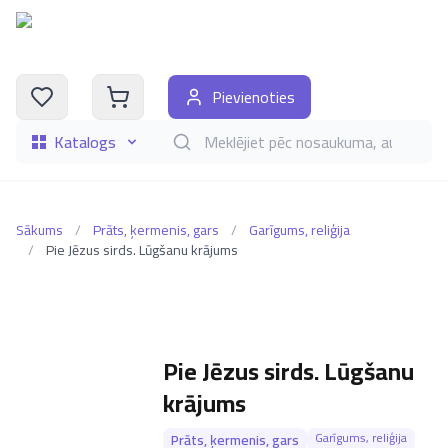
Pievienoties
Katalogs
Meklēt grāmatas pēc nosaukuma, autora, i
Sākums
/
Prāts, ķermenis, gars
/
Garīgums, reliģija
/
Pie Jēzus sirds. Lūgšanu krājums
Pie Jēzus sirds. Lūgšanu
krājums
Garīgums, reliģija
Prāts, ķermenis, gars